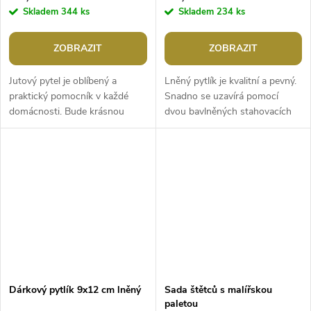
Skladem
344 ks
Skladem
234 ks
ZOBRAZIT
ZOBRAZIT
Jutový pytel je oblíbený a
Lněný pytlík je kvalitní a pevný.
praktický pomocník v každé
Snadno se uzavírá pomocí
domácnosti. Bude krásnou
dvou bavlněných stahovacích
celoroční dekorací. Obzvláště je
šňůrek. Použití: pytlík je vhodný
oblíbený na Mikuláše a v
k balení dárků. Využijete...
období...
Dárkový pytlík 9x12 cm lněný
Sada štětců s malířskou
paletou