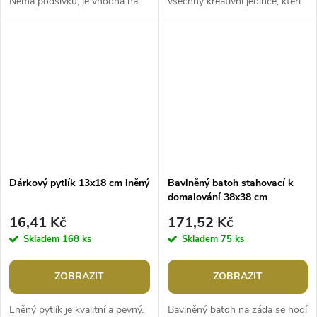
Nemá podšívku, je vhodná na
všechny kreativní jedince, kteří
běžné nákupy. Můžete si ji i
chtějí svým textilním výrobkům
dozdobit, třeba technikou...
dodat osobitost a...
Dárkový pytlík 13x18 cm lněný
Bavlněný batoh stahovací k
domalování 38x38 cm
16,41 Kč
171,52 Kč
Skladem
168 ks
Skladem
75 ks
ZOBRAZIT
ZOBRAZIT
Lněný pytlík je kvalitní a pevný.
Bavlněný batoh na záda se hodí