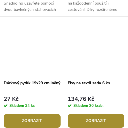
Snadno ho uzavřete pomocí
na každodenní použití i
dvou bavlněných stahovacích
cestování. Díky rozšířenému
šňůrek. Použití: pytlík je vhodný
dnu, má velký vnitřní prostor. Je
k balení menších dárků....
vyrobený z pevné bavlněné...
Dárkový pytlík 19x29 cm lněný
Fixy na textil sada 6 ks
27 Kč
134,76 Kč
Skladem
34 ks
Skladem
20 krab.
ZOBRAZIT
ZOBRAZIT