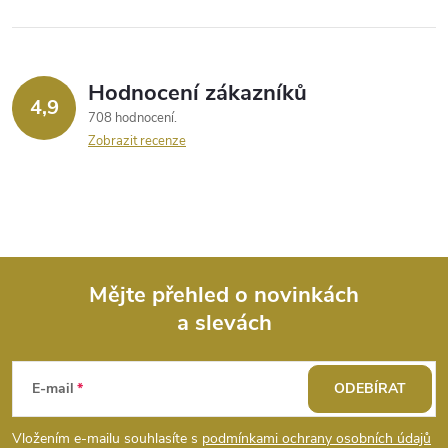
v
k
y
Hodnocení zákazníků
4,9
v
708 hodnocení
Zobrazit recenze
ý
p
i
s
Mějte přehled o novinkách
u
a slevách
Z
á
E-mail
ODEBÍRAT
p
Vložením e-mailu souhlasíte s
podmínkami ochrany osobních údajů