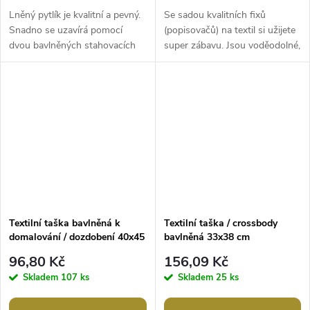
Lněný pytlík je kvalitní a pevný.
Se sadou kvalitních fixů
Snadno se uzavírá pomocí
(popisovačů) na textil si užijete
dvou bavlněných stahovacích
super zábavu. Jsou voděodolné,
šňůrek. Použití: pytlík je vhodný
bezpečné a netoxické. Nemusí
k balení dárků. Hodí se...
se zažehlovat. Jsou vhodné...
Textilní taška bavlněná k
Textilní taška / crossbody
domalování / dozdobení 40x45
bavlněná 33x38 cm
cm
96,80 Kč
156,09 Kč
Skladem
107 ks
Skladem
25 ks