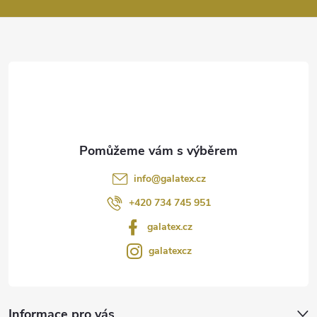
a
t
í
info
@
galatex.cz
+420 734 745 951
galatex.cz
galatexcz
Informace pro vás