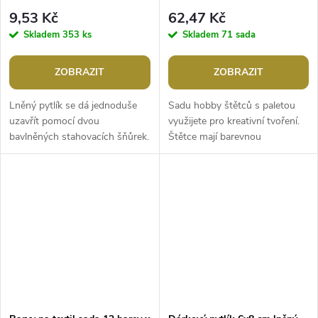
9,53 Kč
62,47 Kč
Skladem
353 ks
Skladem
71 sada
ZOBRAZIT
ZOBRAZIT
Lněný pytlík se dá jednoduše
Sadu hobby štětců s paletou
uzavřít pomocí dvou
využijete pro kreativní tvoření.
bavlněných stahovacích šňůrek.
Štětce mají barevnou
Použití: využijete jej k
transparentní rukojeť. Jsou
uskladnění sušených vonných
vhodné pro malování na papír,
květů, i k...
dřevo,...