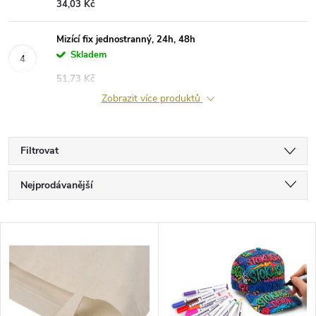
34,03 Kč
Mizící fix jednostranný, 24h, 48h
Skladem
51,73 Kč
Zobrazit více produktů
Filtrovat
Ř
Nejprodávanější
a
Nejlevnější
V
Nejdražší
z
ý
Abecedně
e
p