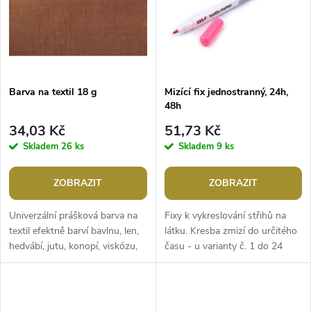
ů
ů
Barva na textil 18 g
Mizící fix jednostranný, 24h,
48h
34,03 Kč
51,73 Kč
Skladem
26 ks
Skladem
9 ks
ZOBRAZIT
ZOBRAZIT
Univerzální prášková barva na
Fixy k vykreslování střihů na
textil efektně barví bavlnu, len,
látku. Kresba zmizí do určitého
hedvábí, jutu, konopí, viskózu,
času - u varianty č. 1 do 24
silon i směsové materiály.
hodin a u varianty č. 2 do 48
Oživíte s ní své oděvy...
hodin (dle tkaniny,...