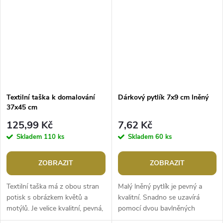
zmizí do 24...
Textilní taška k domalování
Dárkový pytlík 7x9 cm lněný
37x45 cm
125,99 Kč
7,62 Kč
Skladem
110 ks
Skladem
60 ks
ZOBRAZIT
ZOBRAZIT
Textilní taška má z obou stran
Malý lněný pytlík je pevný a
potisk s obrázkem květů a
kvalitní. Snadno se uzavírá
motýlů. Je velice kvalitní, pevná,
pomocí dvou bavlněných
hodí se na běžné nošení i
stahovacích šňůrek. Po