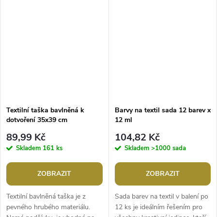
nákupy. Má dlouhá ucha z...
zašpinění ho můžete prát ve
vlažné vodě....
Textilní taška bavlněná k
Barvy na textil sada 12 barev x
dotvoření 35x39 cm
12 ml
89,99 Kč
104,82 Kč
Skladem
161 ks
Skladem
>1000 sada
ZOBRAZIT
ZOBRAZIT
Textilní bavlněná taška je z
Sada barev na textil v balení po
pevného hrubého materiálu.
12 ks je ideálním řešením pro