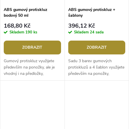
ABS gumový protiskluz
ABS gumový protiskluz +
bodový 50 ml
šablony
168,80 Kč
396,12 Kč
Skladem
190 ks
Skladem
24 sada
ZOBRAZIT
ZOBRAZIT
Gumový protiskluz využijete
Sadu 3 barev gumových
především na ponožky, ale je
protiskluzů a 4 šablon využijete
vhodný i na předložky,
především na ponožky,
koberečky apod. Plastická barva
punčochy a papuče. Plastická
po zaschnutí zajistí
barva po zaschnutí zajistí
protiskluzový...
protiskluzový...