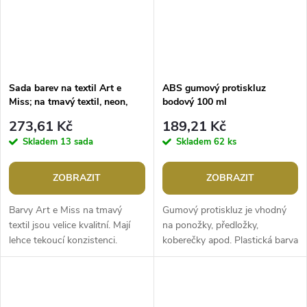
Sada barev na textil Art e
ABS gumový protiskluz
Miss; na tmavý textil, neon,
bodový 100 ml
metalický, sada 7 barev x 12 g
273,61 Kč
189,21 Kč
Skladem
13 sada
Skladem
62 ks
ZOBRAZIT
ZOBRAZIT
Barvy Art e Miss na tmavý
Gumový protiskluz je vhodný
textil jsou velice kvalitní. Mají
na ponožky, předložky,
lehce tekoucí konzistenci.
koberečky apod. Plastická barva
Můžete s nimi ozdobit trička,
po zaschnutí zajistí
mikiny, tašky nebo bytové...
protiskluzový efekt, abyste vy
nebo vaše...