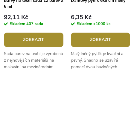
Barvy na textil sada 12 barev x
Dárkový pytlík 6x8 cm lněný
6 ml
92,11 Kč
6,35 Kč
Skladem
407 sada
Skladem
>1000 ks
ZOBRAZIT
ZOBRAZIT
Sada barev na textil je vyrobená
Malý lněný pytlík je kvalitní a
z nejnovějších materiálů na
pevný. Snadno se uzavírá
malování na mezinárodním
pomocí dvou bavlněných
trhu. Barvy jsou bezolovnaté a
stahovacích šňůrek. Po
netoxické. Vyhovují normám...
zašpinění ho můžete prát ve
vlažné vodě....