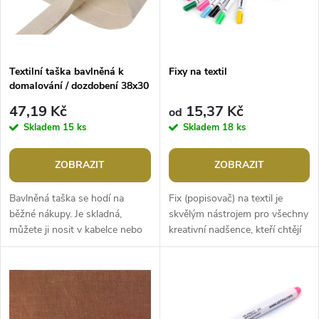
n
i
í
s
p
Textilní taška bavlněná k
Fixy na textil
domalování / dozdobení 38x30
p
cm
r
47,19 Kč
15,37 Kč
od
r
Skladem
15 ks
Skladem
18 ks
o
o
ZOBRAZIT
ZOBRAZIT
d
d
Bavlněná taška se hodí na
Fix (popisovač) na textil je
u
běžné nákupy. Je skladná,
skvělým nástrojem pro všechny
můžete ji nosit v kabelce nebo
kreativní nadšence, kteří chtějí
u
kapse a v případě nouze ji
dodat svým oděvům, taškám
k
kdykoliv vytáhnout. Můžete si
nebo dalším textilním...
k
ji...
t
t