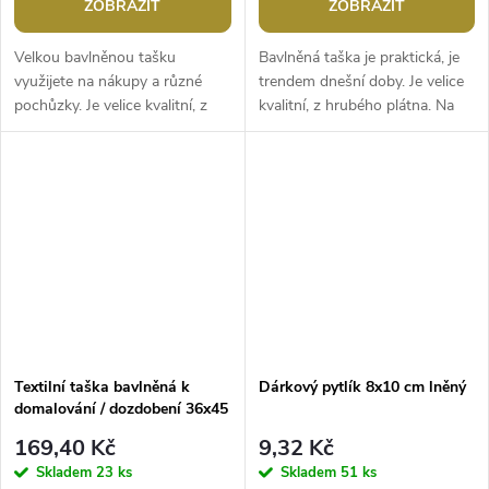
ZOBRAZIT
ZOBRAZIT
Velkou bavlněnou tašku
Bavlněná taška je praktická, je
využijete na nákupy a různé
trendem dnešní doby. Je velice
pochůzky. Je velice kvalitní, z
kvalitní, z hrubého plátna. Na
pevného hrubého materiálu, má
přední straně je ozdoba v
rozšířené dno. Můžete si ji...
podobě stuhy s nápisem Love...
Textilní taška bavlněná k
Dárkový pytlík 8x10 cm lněný
domalování / dozdobení 36x45
cm
169,40 Kč
9,32 Kč
Skladem
23 ks
Skladem
51 ks