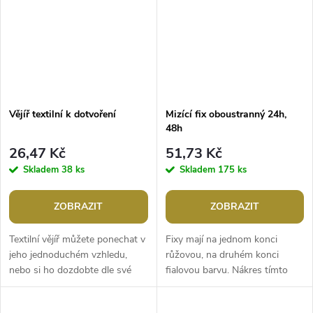
Vějíř textilní k dotvoření
Mizící fix oboustranný 24h,
48h
26,47 Kč
51,73 Kč
Skladem
38 ks
Skladem
175 ks
ZOBRAZIT
ZOBRAZIT
Textilní vějíř můžete ponechat v
Fixy mají na jednom konci
jeho jednoduchém vzhledu,
růžovou, na druhém konci
nebo si ho dozdobte dle své
fialovou barvu. Nákres tímto
fantazie. Na látkový podklad se
fixem zmizí vodou nebo do
dá malovat, vyšívat i lepit...
určitého času - růžová strana