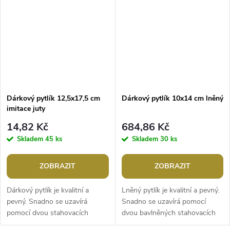
ji...
Jsou...
Dárkový pytlík 12,5x17,5 cm
Dárkový pytlík 10x14 cm lněný
imitace juty
14,82 Kč
684,86 Kč
Skladem
45 ks
Skladem
30 ks
ZOBRAZIT
ZOBRAZIT
Dárkový pytlík je kvalitní a
Lněný pytlík je kvalitní a pevný.
pevný. Snadno se uzavírá
Snadno se uzavírá pomocí
pomocí dvou stahovacích
dvou bavlněných stahovacích
šňůrek. Díky svému zajímavému
šňůrek. Po zašpinění ho můžete