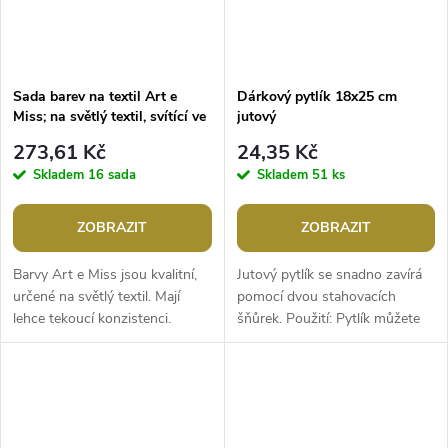
Sada barev na textil Art e
Dárkový pytlík 18x25 cm
Miss; na světlý textil, svítící ve
jutový
tmě, neon, sada 7 barev x 12 g
273,61 Kč
24,35 Kč
Skladem
16 sada
Skladem
51 ks
ZOBRAZIT
ZOBRAZIT
Barvy Art e Miss jsou kvalitní,
Jutový pytlík se snadno zavírá
určené na světlý textil. Mají
pomocí dvou stahovacích
lehce tekoucí konzistenci.
šňůrek. Použití: Pytlík můžete
Můžete s nimi ozdobit trička,
využít k uskladnění sušených
mikiny, tašky nebo bytové...
vonných květů. Je zajímavým...