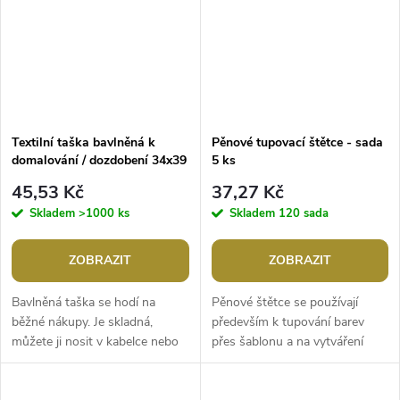
Textilní taška bavlněná k
Pěnové tupovací štětce - sada
domalování / dozdobení 34x39
5 ks
cm
45,53 Kč
37,27 Kč
Skladem
>1000 ks
Skladem
120 sada
ZOBRAZIT
ZOBRAZIT
Bavlněná taška se hodí na
Pěnové štětce se používají
běžné nákupy. Je skladná,
především k tupování barev
můžete ji nosit v kabelce nebo
přes šablonu a na vytváření
kapse a v případě nouze ji
stínových efektů na malbách.
kdykoliv vytáhnout. Můžete si
Mají přírodní dřevěné držadlo.