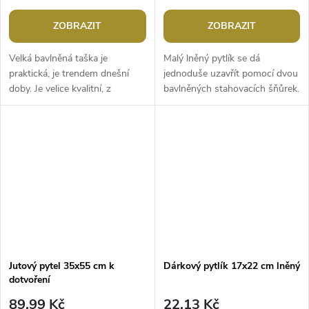
ZOBRAZIT
ZOBRAZIT
Velká bavlněná taška je
Malý lněný pytlík se dá
praktická, je trendem dnešní
jednoduše uzavřít pomocí dvou
doby. Je velice kvalitní, z
bavlněných stahovacích šňůrek.
hrubého plátna. Uvnitř
Použití: využijete jej k
jeprostorná, má rozšířené dno.
uskladnění sušených vonných
Nahoře se...
květů, i...
Jutový pytel 35x55 cm k
Dárkový pytlík 17x22 cm lněný
dotvoření
89,99 Kč
22,13 Kč