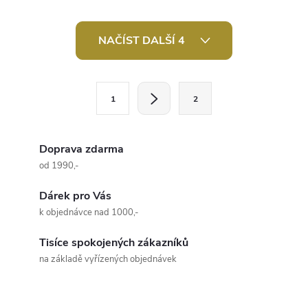
materiálu působí přírodním
prát ve vlažné vodě. Použití:...
dojmem. Když...
O
NAČÍST DALŠÍ 4
v
l
S
1
2
t
á
r
d
á
Doprava zdarma
a
n
od 1990,-
k
c
Dárek pro Vás
o
k objednávce nad 1000,-
í
v
á
Tisíce spokojených zákazníků
p
na základě vyřízených objednávek
n
r
í