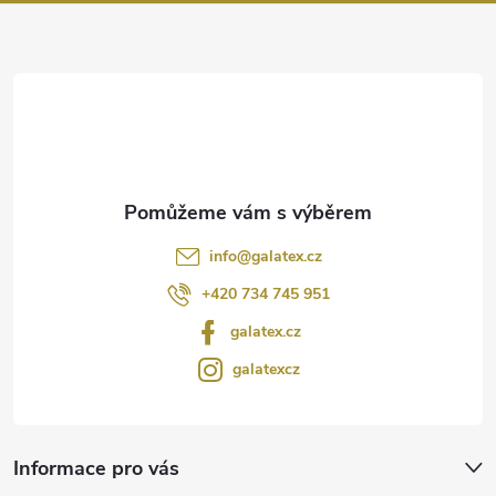
a
t
í
info
@
galatex.cz
+420 734 745 951
galatex.cz
galatexcz
Informace pro vás