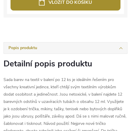
VLOŽIT DO KOŠÍKU
Popis produktu
Detailní popis produktu
Sada barev na textil v balení po 12 ks je ideálním řešením pro
všechny kreativní jedince, kteří chtějí svým textilním výrobkům
dodat osobitost a jedinečnost. Jsou netoxické, v balení najdete 12
barevných odstínů v uzavíracích tubách o obsahu 12 ml. Využijete
je k ozdobení trička, mikiny, tašky, tenisek nebo bytových doplňků
jako jsou ubrusy, polštáře, závěsy apod. Dá se s nimi malovat ručně,
šablonovat i tisknout. Návod použití: Nejprve nové tričko
předeperte, abyste zabránili jeho sražení či zmenšení. Do trička