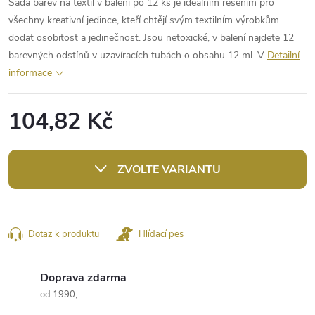
Sada barev na textil v balení po 12 ks je ideálním řešením pro
všechny kreativní jedince, kteří chtějí svým textilním výrobkům
dodat osobitost a jedinečnost. Jsou netoxické, v balení najdete 12
barevných odstínů v uzavíracích tubách o obsahu 12 ml. V
Detailní
informace
104,82 Kč
Měrná
cena:
ZVOLTE VARIANTU
Dotaz k produktu
Hlídací pes
Doprava zdarma
od 1990,-