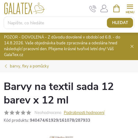
Přejít
NÁKUPNÍ
KOŠÍK
na
obsah
HLEDAT
POZOR - DOVOLENÁ - Z důvodu dovolené v období od 6.8. - do
14.8.2026. Vaše objednávka bude zpracována a odeslána hned
následující pracovní den. Přejeme krásné tvořivé letní dny! Váš
GalaTex.cz
barvy, fixy a pomůcky
Barvy na textil sada 12
barev x 12 ml
Neohodnoceno
Podrobnosti hodnocení
Kód produktu:
940474/61929/161078/287933