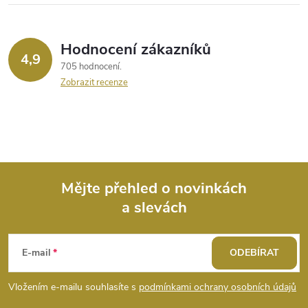
Hodnocení zákazníků
4,9
705 hodnocení
Zobrazit recenze
Mějte přehled o novinkách
a slevách
Z
á
E-mail
ODEBÍRAT
p
Vložením e-mailu souhlasíte s
podmínkami ochrany osobních údajů