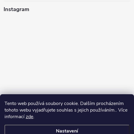
Instagram
Tento web používá soubory cookie. Dalším procházením
tohoto webu vyjadřujete souhlas s jejich používáním.. Více
informací
zde
.
Sledovat na Instagramu
Nastavení