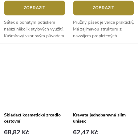
ZOBRAZIT
ZOBRAZIT
Šátek s bohatým potiskem
Pružný pásek je velice praktický.
nabízí několik stylových využití.
Má zajímavou strukturu z
Kašmírový vzor svým původem
navzájem propletených
odkazuje na orientální dálky.
pruženek. Klasická spona na
Zároveň jsou podobné vzory...
zapnutí se díky síťované
struktuře dá...
Skládací kosmetické zrcadlo
Kravata jednobarevná slim
cestovní
unisex
68,82 Kč
62,47 Kč