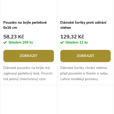
Pouzdro na brýle perleťové
Dámské šortky proti odírání
6x16 cm
stehen
58,23 Kč
129,32 Kč
Skladem
268 ks
Skladem
12 ks
ZOBRAZIT
ZOBRAZIT
Dámské pouzdro na brýle má
Dámské šortky chrání stehna
zajímavý perleťový lesk. Povrch
před pocením a třením o sebe.
má jemný chevronový vzor.
Lehce modelují postavu,
Pouzdro poskytne spolehlivý
zabraňují vzniku odřenin. Jsou
úložný prostor především...
diskrétní, pod oděvem
neviditelné....