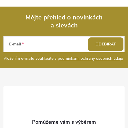
i
s
Mějte přehled o novinkách
u
a slevách
Z
á
E-mail
ODEBÍRAT
p
Vložením e-mailu souhlasíte s
podmínkami ochrany osobních údajů
a
t
í