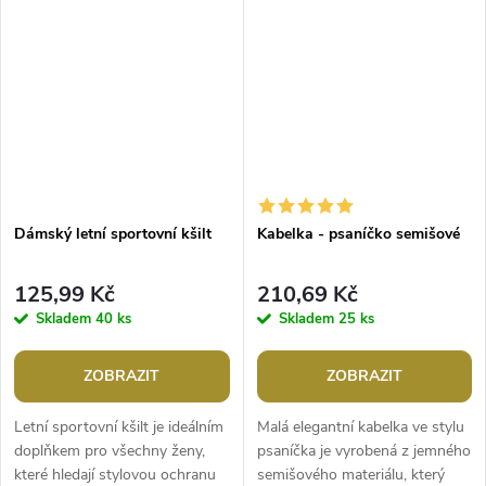
do školy, práce nebo na výlety.
Velkou výhodou je, že je lehký
Její...
a...
Dámský letní sportovní kšilt
Kabelka - psaníčko semišové
125,99 Kč
210,69 Kč
Skladem
40 ks
Skladem
25 ks
ZOBRAZIT
ZOBRAZIT
Letní sportovní kšilt je ideálním
Malá elegantní kabelka ve stylu
doplňkem pro všechny ženy,
psaníčka je vyrobená z jemného
které hledají stylovou ochranu
semišového materiálu, který