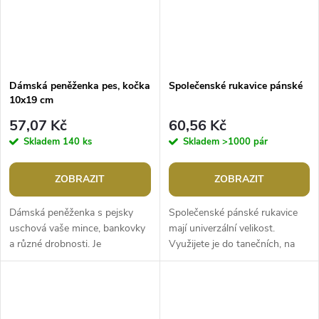
Dámská peněženka pes, kočka
Společenské rukavice pánské
10x19 cm
57,07 Kč
60,56 Kč
Skladem
140 ks
Skladem
>1000 pár
ZOBRAZIT
ZOBRAZIT
Dámská peněženka s pejsky
Společenské pánské rukavice
uschová vaše mince, bankovky
mají univerzální velikost.
a různé drobnosti. Je
Využijete je do tanečních, na
dostatečně prostorná,
svatbu, do společnosti.Šířka: 8
pohodlně tak do ní schováte
cmDélka: 25-27 cm
také svůj mobilní...