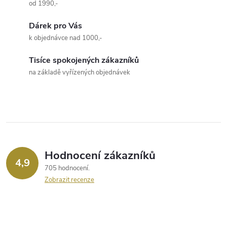
a
n
od 1990,-
k
c
Dárek pro Vás
o
k objednávce nad 1000,-
í
v
á
Tisíce spokojených zákazníků
p
na základě vyřízených objednávek
n
r
í
v
k
y
Hodnocení zákazníků
4,9
v
705 hodnocení
Zobrazit recenze
ý
p