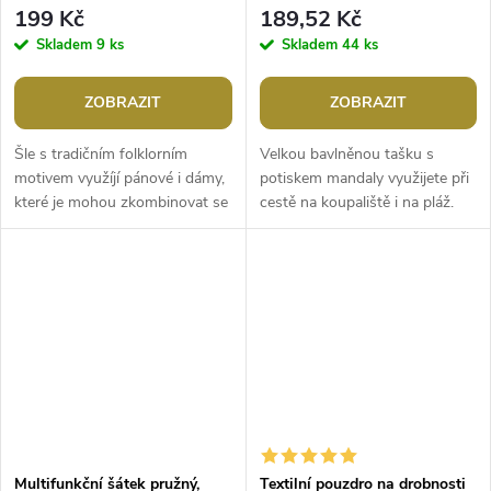
199 Kč
189,52 Kč
Skladem
9 ks
Skladem
44 ks
ZOBRAZIT
ZOBRAZIT
Šle s tradičním folklorním
Velkou bavlněnou tašku s
motivem využíjí pánové i dámy,
potiskem mandaly využijete při
které je mohou zkombinovat se
cestě na koupaliště i na pláž.
sukní. Jsou kvalitní české
Díky rozšířenému dnu dobře
výroby, elastický materiál...
stojí. Součástí je i malá...
Multifunkční šátek pružný,
Textilní pouzdro na drobnosti