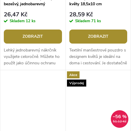
bezešvý, jednobarevný
květy 18,5x10 cm
26,47 Kč
28,59 Kč
Skladem
12 ks
Skladem
71 ks
ZOBRAZIT
ZOBRAZIT
Lehký jednobarevný nákrčník
Textilní manšestrové pouzdro s
využijete celoročně. Můžete ho
designem květů je ideální na
použít jako účinnou ochranu
doma i cestování. Je dostatečně
před sluncem nebo zimou.
prostorné, vejde se do něj vše
Akce
Uděláte z něj nákrčník,
potřebné např. mobil,...
čelenku,...
Výprodej
–56 %
51,12 Kč