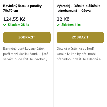
Bavlněný šátek s puntíky
Výprodej - Dětská pláštěnka
70x70 cm
jednobarevná - růžová
124,55 Kč
22 Kč
Skladem
28 ks
Skladem
4 ks
ZOBRAZIT
ZOBRAZIT
Bavlněný puntíkovaný šátek
Dětská pláštěnka se hodí
patří mezi klasiku šatníku, jistě
kamkoliv, kde by děti mohl
se vám bude líbit. Je vyrobený
přepadnout déšť. Je skladná a
ze 100% bavlny skvěle s ním
lehká, vejde se do každého
doladíte váš outfit. Šátek...
batůžku nebo tašky. Pláštěnka
se...