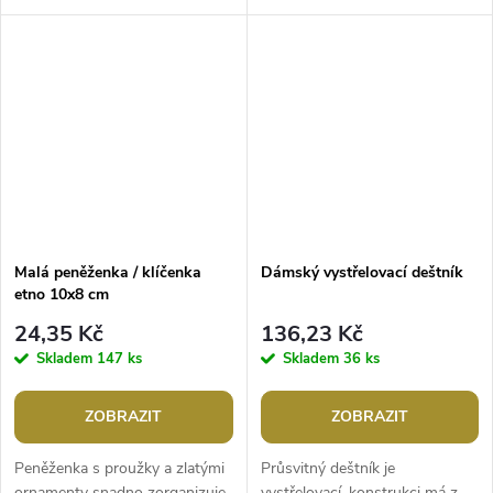
proti slunci. Je ideální pro
zaujme nejen na pohled, ale i na
sportovní aktivity jako...
dotek. Je ideálním...
Malá peněženka / klíčenka
Dámský vystřelovací deštník
etno 10x8 cm
24,35 Kč
136,23 Kč
Skladem
147 ks
Skladem
36 ks
ZOBRAZIT
ZOBRAZIT
Peněženka s proužky a zlatými
Průsvitný deštník je
ornamenty snadno zorganizuje
vystřelovací, konstrukci má z