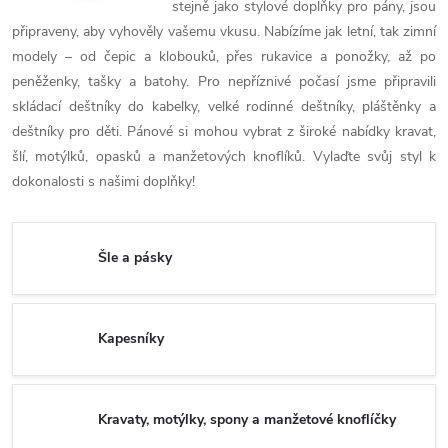
stejně jako stylové doplňky pro pány, jsou
připraveny, aby vyhověly vašemu vkusu. Nabízíme jak letní, tak zimní
modely – od čepic a klobouků, přes rukavice a ponožky, až po
peněženky, tašky a batohy. Pro nepříznivé počasí jsme připravili
skládací deštníky do kabelky, velké rodinné deštníky, pláštěnky a
deštníky pro děti. Pánové si mohou vybrat z široké nabídky kravat,
šlí, motýlků, opasků a manžetových knoflíků. Vylaďte svůj styl k
dokonalosti s našimi doplňky!
Šle a pásky
Kapesníky
Kravaty, motýlky, spony a manžetové knoflíčky