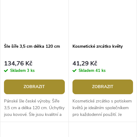
Šle šíře 3,5 cm délka 120 cm
Kosmetické zrcátko květy
134,76 Kč
41,29 Kč
Skladem
3 ks
Skladem
41 ks
ZOBRAZIT
ZOBRAZIT
Pánské šle české výroby. Šíře
Kosmetické zrcátko s potiskem
3,5 cm a délka 120 cm. Úchytky
květů je ideálním společníkem
jsou kovové. Šle jsou kvalitní a
pro každodenní použití. Je
udrží vám kalhoty na správném
ploché, plastové a lehké,
místě. Pokud nejste...
snadno se vejde do každé
kabelky...