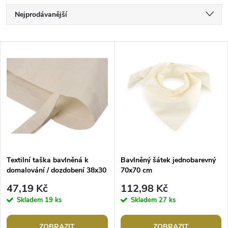
Ř
Nejprodávanější
a
Nejlevnější
V
Nejdražší
z
ý
Abecedně
e
p
n
i
í
s
p
Textilní taška bavlněná k
Bavlněný šátek jednobarevný
domalování / dozdobení 38x30
70x70 cm
p
cm
r
47,19 Kč
112,98 Kč
r
Skladem
19 ks
Skladem
27 ks
o
ZOBRAZIT
ZOBRAZIT