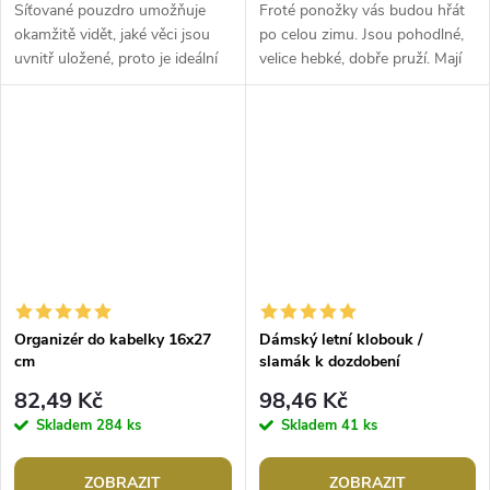
Síťované pouzdro umožňuje
Froté ponožky vás budou hřát
okamžitě vidět, jaké věci jsou
po celou zimu. Jsou pohodlné,
uvnitř uložené, proto je ideální
velice hebké, dobře pruží. Mají
třeba na cestování. Je
plochý šev ve špičce - netlačí.
dostatečně prostorné, vejde se
Jsou velice oblíbené i...
do...
Organizér do kabelky 16x27
Dámský letní klobouk /
cm
slamák k dozdobení
82,49 Kč
98,46 Kč
Skladem
284 ks
Skladem
41 ks
ZOBRAZIT
ZOBRAZIT