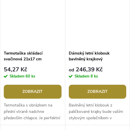
Termotaška skládací
Dámský letní klobouk
svačinová 21x17 cm
bavlněný krajkový
54,27 Kč
246,39 Kč
od
Skladem
60 ks
Skladem
8 ks
ZOBRAZIT
ZOBRAZIT
Termotaška s obrázkem na
Bavlněný letní klobouk z
přední straně nadchne
paličkované krajky bude vaším
především chlapce. Je perfektní
stylovým společníkem v
volbou pro uchovávání svačin
parném létě nebo na dovolené.