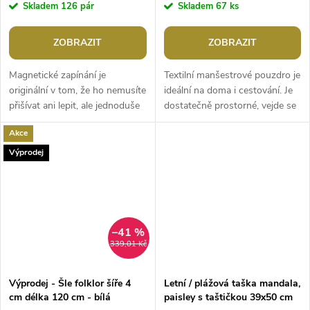
Skladem
126 pár
Skladem
67 ks
ZOBRAZIT
ZOBRAZIT
Magnetické zapínání je
Textilní manšestrové pouzdro je
originální v tom, že ho nemusíte
ideální na doma i cestování. Je
přišívat ani lepit, ale jednoduše
dostatečně prostorné, vejde se
s jeho pomocí uchytíte manžety
do něj vše potřebné např.
Akce
košil, šátky, můžete s ním...
mobil, psací potřeby,...
Výprodej
–41 %
339,01 Kč
Výprodej - Šle folklor šíře 4
Letní / plážová taška mandala,
cm délka 120 cm - bílá
paisley s taštičkou 39x50 cm