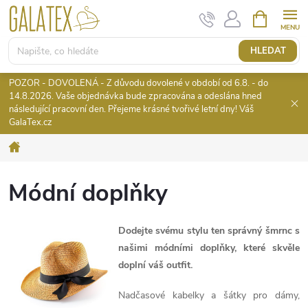
Přejít
NÁKUPNÍ
KOŠÍK
na
obsah
HLEDAT
POZOR - DOVOLENÁ - Z důvodu dovolené v období od 6.8. - do
14.8.2026. Vaše objednávka bude zpracována a odeslána hned
následující pracovní den. Přejeme krásné tvořivé letní dny! Váš
GalaTex.cz
Domů
Módní doplňky
Dodejte svému stylu ten správný šmrnc s
našimi módními doplňky, které skvěle
doplní váš outfit.
Nadčasové kabelky a šátky pro dámy,