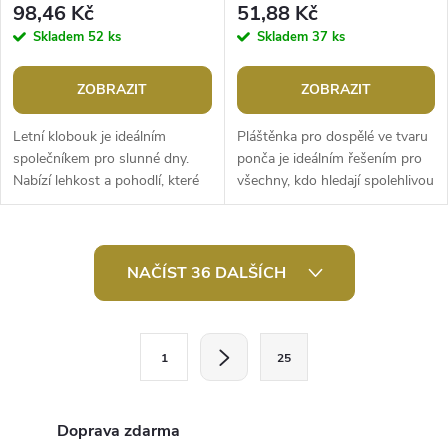
98,46 Kč
51,88 Kč
Skladem
52 ks
Skladem
37 ks
ZOBRAZIT
ZOBRAZIT
Letní klobouk je ideálním
Pláštěnka pro dospělé ve tvaru
společníkem pro slunné dny.
ponča je ideálním řešením pro
Nabízí lehkost a pohodlí, které
všechny, kdo hledají spolehlivou
oceníte při každé příležitosti.
ochranu před deštěm. Je
Jeho unisex design zajišťuje,...
vyrobená z pevného materiálu,...
O
NAČÍST 36 DALŠÍCH
v
l
S
1
25
t
á
r
d
á
Doprava zdarma