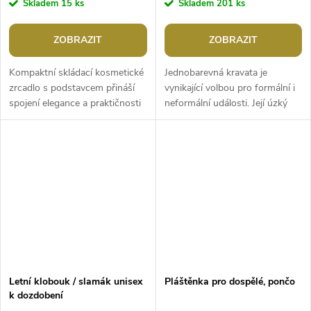
Skladem
15 ks
Skladem
201 ks
ZOBRAZIT
ZOBRAZIT
Kompaktní skládací kosmetické
Jednobarevná kravata je
zrcadlo s podstavcem přináší
vynikající volbou pro formální i
spojení elegance a praktičnosti
neformální události. Její úzký
do vaší každodenní rutiny.
slim design je moderní a
Tento stylový doplněk je...
nadčasový, díky čemuž je
ideální...
Letní klobouk / slamák unisex
Pláštěnka pro dospělé, pončo
k dozdobení