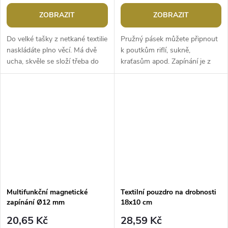
ZOBRAZIT
ZOBRAZIT
Do velké tašky z netkané textilie
Pružný pásek můžete připnout
naskládáte plno věcí. Má dvě
k poutkům riflí, sukně,
ucha, skvěle se složí třeba do
kraťasům apod. Zapínání je z
kabelky. Díky opakovanému
eko kůže s kovovým patentem,
používání je šetrná k...
které se zapíná okolo poutka.
Na...
Multifunkční magnetické
Textilní pouzdro na drobnosti
zapínání Ø12 mm
18x10 cm
20,65 Kč
28,59 Kč