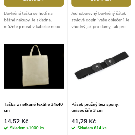
o
d
d
Bavlněná taška se hodí na
Jednobarevný bavlněný šátek
u
běžné nákupy. Je skladná,
stylově doplní vaše oblečení. Je
můžete ji nosit v kabelce nebo
vhodný jak pro dámy, tak pro
u
kapse a v případě nouze ji
pány. Uplatní se v každém
k
kdykoliv vytáhnout. Můžete si
šatníku. Můžete ho nosit
k
ji...
nejen...
t
t
ů
ů
Taška z netkané textilie 34x40
Pásek pružný bez spony,
cm
unisex šíře 3 cm
14,52 Kč
41,29 Kč
Skladem
>1000 ks
Skladem
614 ks