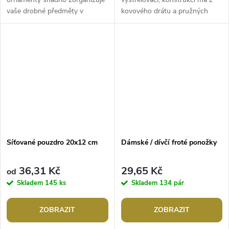
vaše drobné předměty v
kovového drátu a pružných
kabelce. Je praktickým
lamel, tvoří osm polí. Díky nim
pomocníkem i na cestách a
je velice pevný, neohne se ani
výletech, je...
za...
Síťované pouzdro 20x12 cm
Dámské / dívčí froté ponožky
36,31 Kč
29,65 Kč
od
Skladem
145 ks
Skladem
134 pár
ZOBRAZIT
ZOBRAZIT