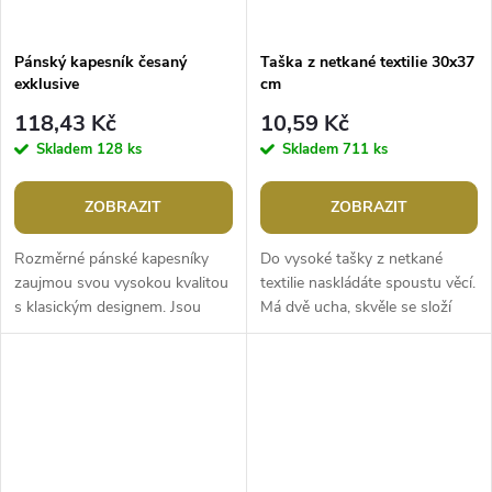
Pánský kapesník česaný
Taška z netkané textilie 30x37
exklusive
cm
118,43 Kč
10,59 Kč
Skladem
128 ks
Skladem
711 ks
ZOBRAZIT
ZOBRAZIT
Rozměrné pánské kapesníky
Do vysoké tašky z netkané
zaujmou svou vysokou kvalitou
textilie naskládáte spoustu věcí.
s klasickým designem. Jsou
Má dvě ucha, skvěle se složí
vyrobené z prvotřídní česané
třeba do kabelky. Díky
bavlny, nabízí pohodlí, jemnost,
opakovanému používání je
ale t
šetrná k...