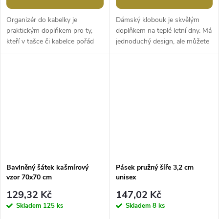
Organizér do kabelky je
Dámský klobouk je skvělým
praktickým doplňkem pro ty,
doplňkem na teplé letní dny. Má
kteří v tašce či kabelce pořád
jednoduchý design, ale můžete
něco hledají. Je prostorný,
si ho dozdobit dle svého vkusu.
jednoduše jej přendáte z jedné...
Je opatřen pruženkou,...
Bavlněný šátek kašmírový
Pásek pružný šíře 3,2 cm
vzor 70x70 cm
unisex
129,32 Kč
147,02 Kč
Skladem
125 ks
Skladem
8 ks