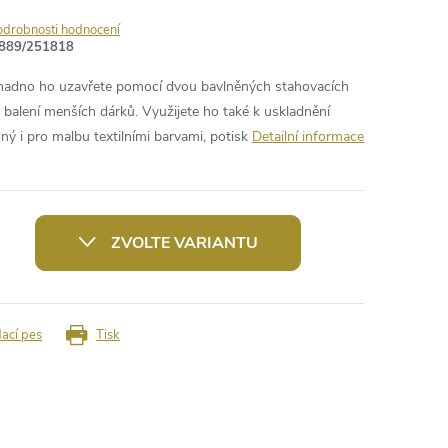
odrobnosti hodnocení
889/251818
. Snadno ho uzavřete pomocí dvou bavlněných stahovacích
 k balení menších dárků. Využijete ho také k uskladnění
ý i pro malbu textilními barvami, potisk
Detailní informace
ZVOLTE VARIANTU
dací pes
Tisk