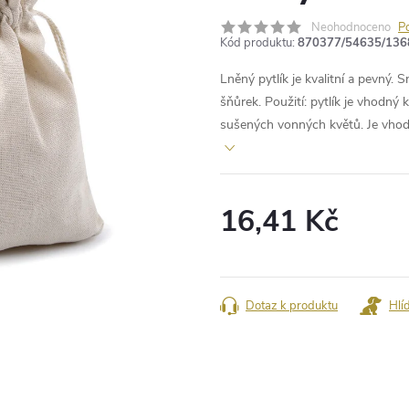
Neohodnoceno
P
Kód produktu:
870377/54635/136
Lněný pytlík je kvalitní a pevný
šňůrek. Použití: pytlík je vhodný
sušených vonných květů. Je vhodn
16,41 Kč
Měrná
cena:
Dotaz k produktu
Hlí