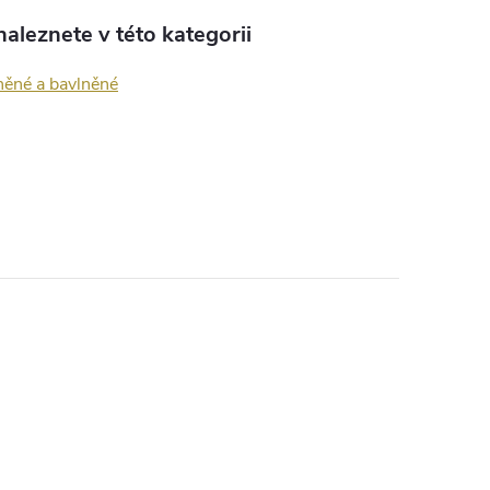
aleznete v této kategorii
lněné a bavlněné