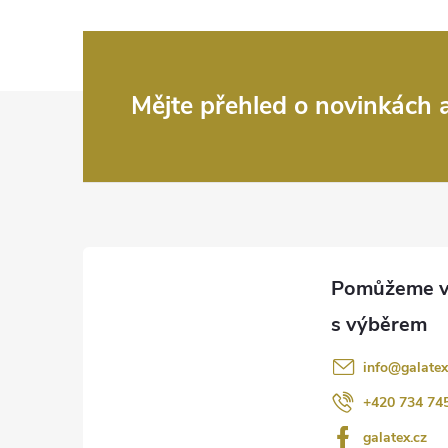
Z
Mějte přehled o novinkách
á
p
a
t
í
info
@
galatex
+420 734 74
galatex.cz