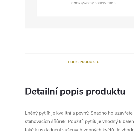
870377/54635/136889/251819
POPIS PRODUKTU
Detailní popis produktu
Lněný pytlík je kvalitní a pevný. Snadno ho uzavře
stahovacích šňůrek. Použití: pytlík je vhodný k bale
také k uskladnění sušených vonných květů. Je vhodný