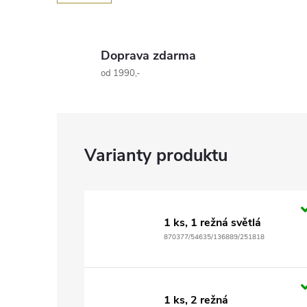
Doprava zdarma
od 1990,-
1 ks, 1 režná světlá
870377/54635/136889/251818
1 ks, 2 režná