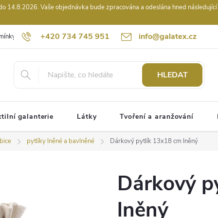
14.8.2026. Vaše objednávka bude zpracována a odeslána hned následující pr
+420 734 745 951
info@galatex.cz
mínky
Podmínky ochrany osobních údajů
Kontakty
Hodnocení
HLEDAT
tilní galanterie
Látky
Tvoření a aranžování
bice
pytlíky lněné a bavlněné
Dárkový pytlík 13x18 cm lněný
Dárkový p
lněný