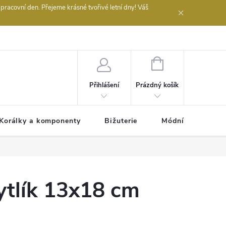
acovní den. Přejeme krásné tvořivé letní dny! Váš
 obchodu
NÁKUPNÍ
KOŠÍK
Prázdný košík
Přihlášení
Korálky a komponenty
Bižuterie
Módní doplňky
ytlík 13x18 cm