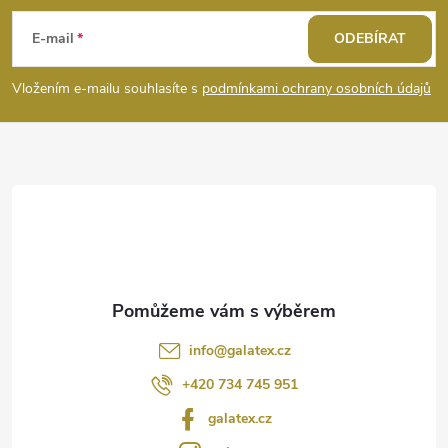
á
E-mail
ODEBÍRAT
p
Vložením e-mailu souhlasíte s
podmínkami ochrany osobních údajů
a
t
í
info
@
galatex.cz
+420 734 745 951
galatex.cz