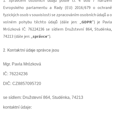
1. Správcem osobních údajů podle čl. 4 bod 7 nařízení
Evropského parlamentu a Rady (EU) 2016/679 o ochraně
fyzických osob v souvislosti se zpracováním osobních údajů a o
volném pohybu těchto údajů (dále jen: „
GDPR
”) je Pavla
Mrózková IČ: 76224236 se sídlem Družstevní 864, Studénka,
74213 (dále jen: „
správce
“).
2. Kontaktní údaje správce jsou
Mgr. Pavla Mrózková
IČ: 76224236
DIČ: CZ8857095720
se sídlem: Družstevní 864, Studénka, 74213
kontaktní údaje: