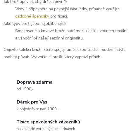
Jak brož upevnit, aby držela pevně?
Vždy ji připevněte na pevnější část látky, případně využijte
ozdobné špendlíky
pro fixaci.
Jaké typy broží jsou nejoblíbenější?
Smaltované a kovové brože patří mezi klasiku, zatímco textilní
a vánoční přinášejí sezónní originalitu.
Objevte kolekci
broží
, které spojují uměleckou tradici, moderní styl a
osobitý půvab. Vytvořte si outfit, který vypráví příběh.
Doprava zdarma
od 1990,-
Dárek pro Vás
k objednávce nad 1000,-
Tisíce spokojených zákazníků
na základě vyřízených objednávek