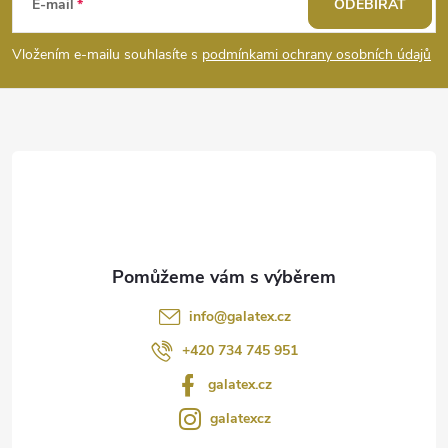
á
E-mail
ODEBÍRAT
p
Vložením e-mailu souhlasíte s
podmínkami ochrany osobních údajů
a
t
í
info
@
galatex.cz
+420 734 745 951
galatex.cz
galatexcz