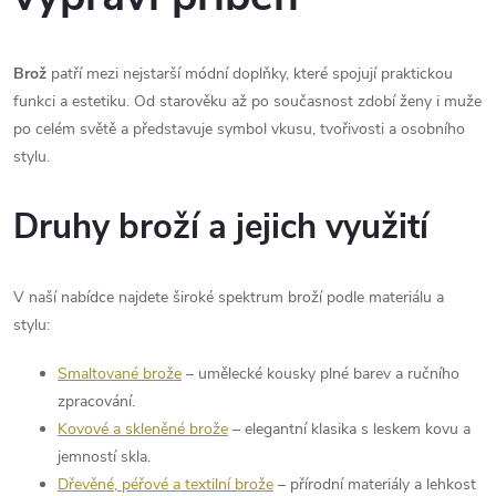
c
o
í
v
á
Brož
patří mezi nejstarší módní doplňky, které spojují praktickou
p
funkci a estetiku. Od starověku až po současnost zdobí ženy i muže
n
r
po celém světě a představuje symbol vkusu, tvořivosti a osobního
í
stylu.
v
k
Druhy broží a jejich využití
y
V naší nabídce najdete široké spektrum broží podle materiálu a
v
stylu:
ý
Smaltované brože
– umělecké kousky plné barev a ručního
p
zpracování.
Kovové a skleněné brože
– elegantní klasika s leskem kovu a
i
jemností skla.
s
Dřevěné, péřové a textilní brože
– přírodní materiály a lehkost