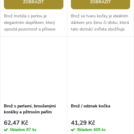
ZOBRAZIT
ZOBRAZIT
Brož motýla s perlou je
Brož ve tvaru kočky je ideálním
elegantním doplňkem, který
dárkem pro ženu či dívku, která
upoutá pozornost a přinese
tato domácí zvířata zbožňuje.
nádech luxusu do vašeho
Tělo má ozdobené imitací
outfitu. Je skvělým doplňkem
perleti, uši má osázené...
pro slavnostní...
Brož s perlami, broušenými
Brož / odznak kočka
korálky a pštrosím peřím
62,47 Kč
41,29 Kč
Skladem
87 ks
Skladem
409 ks