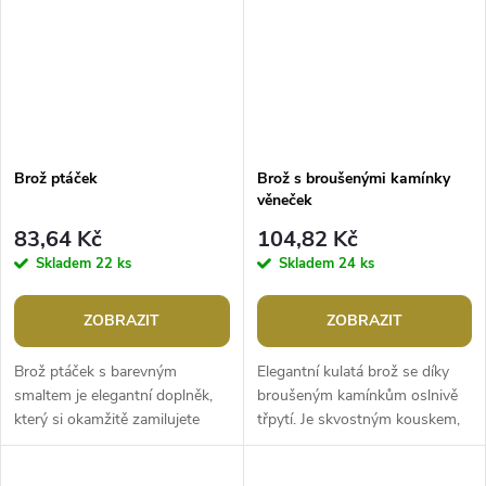
Brož ptáček
Brož s broušenými kamínky
věneček
83,64 Kč
104,82 Kč
Skladem
22 ks
Skladem
24 ks
ZOBRAZIT
ZOBRAZIT
Brož ptáček s barevným
Elegantní kulatá brož se díky
smaltem je elegantní doplněk,
broušeným kamínkům oslnivě
který si okamžitě zamilujete
třpytí. Je skvostným kouskem,
díky jeho detailnímu zpracování
který okouzlí každého milovníka
a atraktivnímu designu. Brož...
elegantních doplňků. Je...