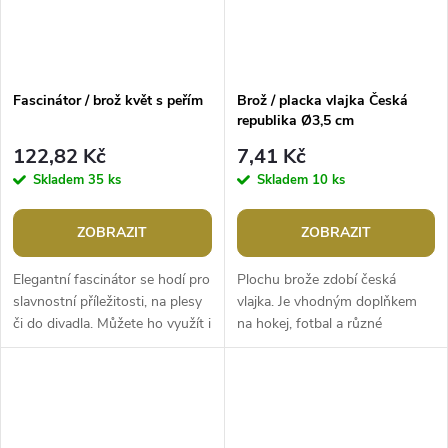
Fascinátor / brož květ s peřím
Brož / placka vlajka Česká
republika Ø3,5 cm
122,82 Kč
7,41 Kč
Skladem
35 ks
Skladem
10 ks
ZOBRAZIT
ZOBRAZIT
Elegantní fascinátor se hodí pro
Plochu brože zdobí česká
slavnostní příležitosti, na plesy
vlajka. Je vhodným doplňkem
či do divadla. Můžete ho využít i
na hokej, fotbal a různé
jako nepřehlédnutelnou brož. Je
významné dny. Hodí se i jako
vyrobený z...
suvenýr či upomínkový
předmět z cest po...