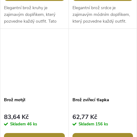
Elegantní brož kruhy je
Elegantní brož srdce je
zajimavým doplňkem, který
zajimavým módním doplňkem,
pozvedne každý outfit. Tato
který pozvedne každý outfit.
jednoduchá brož čistých linií
Tato brož čistých linií může být
vynikne na business oblečení.
perfektním doplňkem jak pro...
Můžete ji...
Brož motýl
Brož zvířecí tlapka
83,64 Kč
62,77 Kč
Skladem
46 ks
Skladem
156 ks