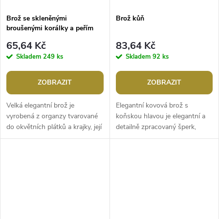
Brož se skleněnými
Brož kůň
broušenými korálky a peřím
65,64 Kč
83,64 Kč
Skladem
249 ks
Skladem
92 ks
ZOBRAZIT
ZOBRAZIT
Velká elegantní brož je
Elegantní kovová brož s
vyrobená z organzy tvarované
koňskou hlavou je elegantní a
do okvětních plátků a krajky, její
detailně zpracovaný šperk,
střed zdobí kytička z
který zaujme všechny milovníky
broušených korálků, která jí
koní a jedinečných módních
dodává...
doplňků....