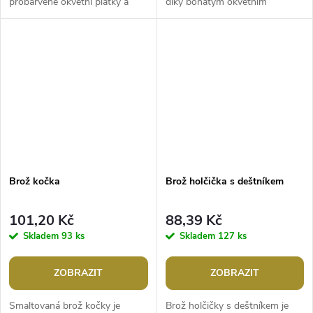
probarvené okvětní plátky a
díky bohatým okvětním
doplněné jemnými glitry,
plátkům. Ve spodní části má
nenápadně se třpytí. Můžete ji...
brožový špendlík. Květem si
můžete ozdobit...
Brož kočka
Brož holčička s deštníkem
101,20 Kč
88,39 Kč
Skladem
93 ks
Skladem
127 ks
ZOBRAZIT
ZOBRAZIT
Smaltovaná brož kočky je
Brož holčičky s deštníkem je