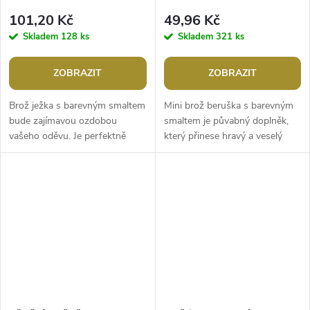
101,20 Kč
49,96 Kč
Skladem
128 ks
Skladem
321 ks
ZOBRAZIT
ZOBRAZIT
Brož ježka s barevným smaltem
Mini brož beruška s barevným
bude zajímavou ozdobou
smaltem je půvabný doplněk,
vašeho oděvu. Je perfektně
který přinese hravý a veselý
zpracovaná s precizním
prvek do vašeho šatníku. Její
zaměřením na detaily. Smalt má
miniaturní provedení je ideální...
perleťový...