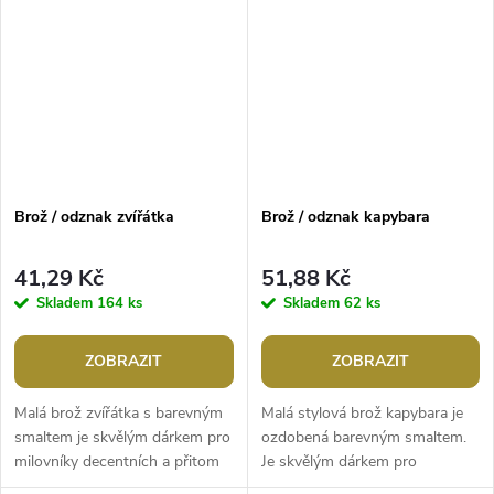
Brož / odznak zvířátka
Brož / odznak kapybara
41,29 Kč
51,88 Kč
Skladem
164 ks
Skladem
62 ks
ZOBRAZIT
ZOBRAZIT
Malá brož zvířátka s barevným
Malá stylová brož kapybara je
smaltem je skvělým dárkem pro
ozdobená barevným smaltem.
milovníky decentních a přitom
Je skvělým dárkem pro
elegantních doplňků. Perfektně
milovníky těchto veselých