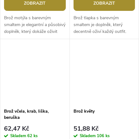
ZOBRAZIT
ZOBRAZIT
Brož motýla s barevným
Brož tlapka s barevným
smaltem je elegantní a působivý
smaltem je doplněk, který
doplněk, který dokáže oživit
decentně oživí každý outfit.
každý outfit. Je zpracována s
Svým designem spojuje hravost
důrazem na detail, což
s elegancí, což z brože činí
umocňuje...
ideální...
Brož včela, krab, liška,
Brož květy
beruška
62,47 Kč
51,88 Kč
Skladem
62 ks
Skladem
106 ks