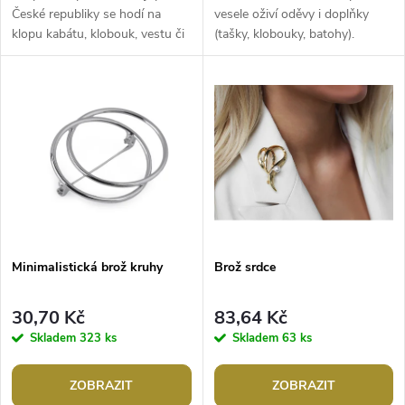
d
u
České republiky se hodí na
vesele oživí oděvy i doplňky
klopu kabátu, klobouk, vestu či
(tašky, klobouky, batohy).
u
svetr. Je vhodný i k připnutí na
Barevný smalt jim dodává
k
brašnu, jako ozdoba tašky či...
hravost. Zapínají se pomocí...
k
t
t
ů
ů
Minimalistická brož kruhy
Brož srdce
30,70 Kč
83,64 Kč
Skladem
323 ks
Skladem
63 ks
ZOBRAZIT
ZOBRAZIT