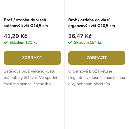
Brož / ozdoba do vlasů
Brož / ozdoba do vlasů
saténový květ Ø14,5 cm
organzový květ Ø10,5 cm
41,29 Kč
26,47 Kč
Skladem
171 ks
Skladem
154 ks
ZOBRAZIT
ZOBRAZIT
Saténová brož velkého květu
Organzová brož květu je
má bohatý 3D tvar. Ve spodní
elegantní, vzdušná a nadýchaná
části má spínací špendlík a
díky bohatým okvětním
klips, takže ji můžete připevnit
plátkům. Ve spodní části má
jak na oděv, tak do vlasů....
spínací špendlík a klips, takže ji
můžete...