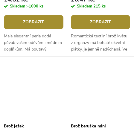
Skladem
>1000 ks
Skladem
215 ks
ZOBRAZIT
ZOBRAZIT
Malá elegantní perla dodá
Romantická textilní brož květu
půvab vašim oděvům i módním
z organzy má bohaté okvětní
doplňkům. Má poutavý
plátky, je jemně nadýchaná. Ve
perleťový lesk. Hodí se jako
středu je ozdobená broušenými
mini brož na ozdobení límečku
korálky, díky kterým se...
nebo ji...
Brož ježek
Brož beruška mini