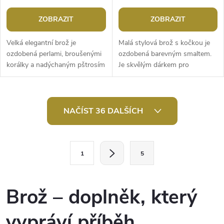
ZOBRAZIT
ZOBRAZIT
Velká elegantní brož je
Malá stylová brož s kočkou je
ozdobená perlami, broušenými
ozdobená barevným smaltem.
korálky a nadýchaným pštrosím
Je skvělým dárkem pro
peřím. Je naprosto úchvatná,
milovníky těchto domácích
navozuje dojem rozevlátého...
mazlíčků. Lze ji snadno
připnout na sako,...
O
NAČÍST 36 DALŠÍCH
v
l
S
1
5
t
á
r
d
á
Brož – doplněk, který
a
n
vypráví příběh
k