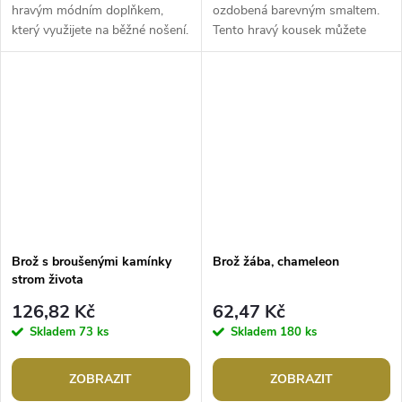
hravým módním doplňkem,
ozdobená barevným smaltem.
který využijete na běžné nošení.
Tento hravý kousek můžete
Oblíbí si ji i menší slečny. Z rubu
využít na běžné nošení, je
má brožový špendlík. Můžete...
oblíbená i u dětí a slečen
školou...
Brož s broušenými kamínky
Brož žába, chameleon
strom života
126,82 Kč
62,47 Kč
Skladem
73 ks
Skladem
180 ks
ZOBRAZIT
ZOBRAZIT