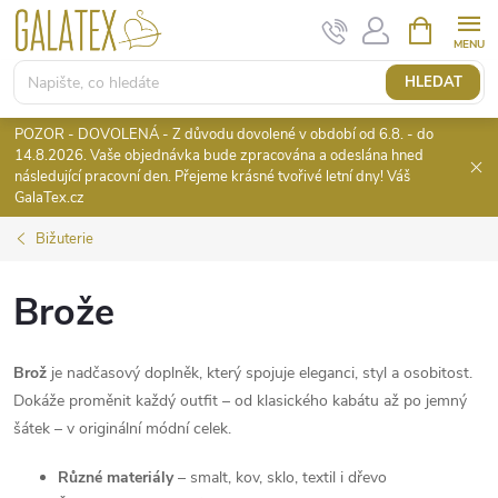
Přejít
NÁKUPNÍ
KOŠÍK
na
obsah
HLEDAT
POZOR - DOVOLENÁ - Z důvodu dovolené v období od 6.8. - do
14.8.2026. Vaše objednávka bude zpracována a odeslána hned
následující pracovní den. Přejeme krásné tvořivé letní dny! Váš
GalaTex.cz
Bižuterie
Brože
Brož
je nadčasový doplněk, který spojuje eleganci, styl a osobitost.
Dokáže proměnit každý outfit – od klasického kabátu až po jemný
šátek – v originální módní celek.
Různé materiály
– smalt, kov, sklo, textil i dřevo