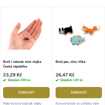
a
Nejlevnější
V
Nejdražší
z
ý
Abecedně
e
p
n
i
í
s
p
Brož / odznak mini vlajka
Brož pes, slon, liška
Česká republika
p
r
23,29 Kč
26,47 Kč
r
Skladem
559 ks
Skladem
130 ks
o
o
ZOBRAZIT
ZOBRAZIT
d
Malý kovový odznak vlajky
Kovové brože se zvířátky vám