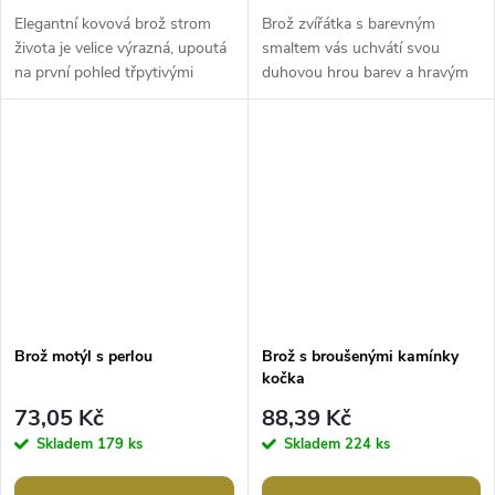
Elegantní kovová brož strom
Brož zvířátka s barevným
života je velice výrazná, upoutá
smaltem vás uchvátí svou
na první pohled třpytivými
duhovou hrou barev a hravým
broušenými kamínky zářícími v
designem. Je velice milá a
různých odstínech. Doladí...
originální, můžete ji využít na
běžné...
Brož motýl s perlou
Brož s broušenými kamínky
kočka
73,05 Kč
88,39 Kč
Skladem
179 ks
Skladem
224 ks