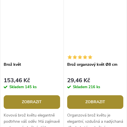
se hodí na kabát, sako či...
zvířátek. Lze ji snadno připnout
na sako,...
Brož květ
Brož organzový květ Ø8 cm
153,46 Kč
29,46 Kč
Skladem
145 ks
Skladem
216 ks
ZOBRAZIT
ZOBRAZIT
Kovová brož květu elegantně
Organzová brož květu je
podtrhne váš oděv. Má zajímavě
elegantní, vzdušná a nadýchaná