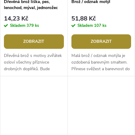
Dřevěná brož liška, pes,
Brož / odznak motýl
lenochod, mýval, jednorožec
14,23 Kč
51,88 Kč
Skladem
379 ks
Skladem
107 ks
ZOBRAZIT
ZOBRAZIT
Dřevěná brož s motivy zvířátek
Malá brož / odznak motýla je
osloví všechny příznivce
ozdobená barevným smaltem.
drobných doplňků. Bude
Přinese svěžest a barevnost do
skvělou ozdobou halenek, košil,
každého outfitu. Perfektně se
riflových bund, kabátů, čepic,
hodí na kabát, sako či šálu,...
tašek...