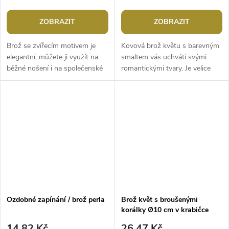
ZOBRAZIT
ZOBRAZIT
Brož se zvířecím motivem je
Kovová brož květu s barevným
elegantní, můžete ji využít na
smaltem vás uchvátí svými
běžné nošení i na společenské
romantickými tvary. Je velice
události. Z rubu má brožový
elegantní, můžete ji využít na
špendlík. Je ideální pro...
běžné nošení i na společenské...
Ozdobné zapínání / brož perla
Brož květ s broušenými
korálky Ø10 cm v krabičce
14,82 Kč
26,47 Kč