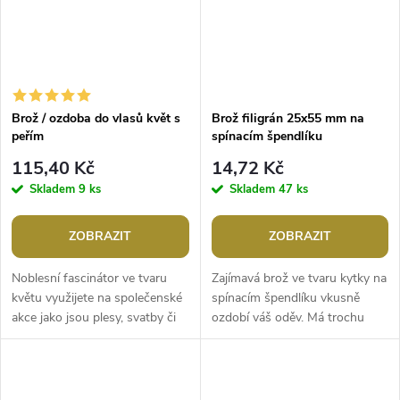
Brož / ozdoba do vlasů květ s
Brož filigrán 25x55 mm na
peřím
spínacím špendlíku
115,40 Kč
14,72 Kč
Skladem
9 ks
Skladem
47 ks
ZOBRAZIT
ZOBRAZIT
Noblesní fascinátor ve tvaru
Zajímavá brož ve tvaru kytky na
květu využijete na společenské
spínacím špendlíku vkusně
akce jako jsou plesy, svatby či
ozdobí váš oděv. Má trochu
návštěvy divadla. Dá se
širší špendlík, hodí se k připnutí
připnout i jako zajímavá brož....
na svetry a jiné tkaniny s...