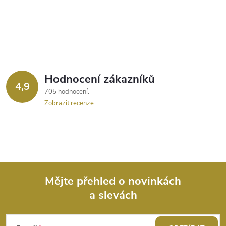
Hodnocení zákazníků
4,9
705 hodnocení
Zobrazit recenze
Mějte přehled o novinkách
a slevách
Z