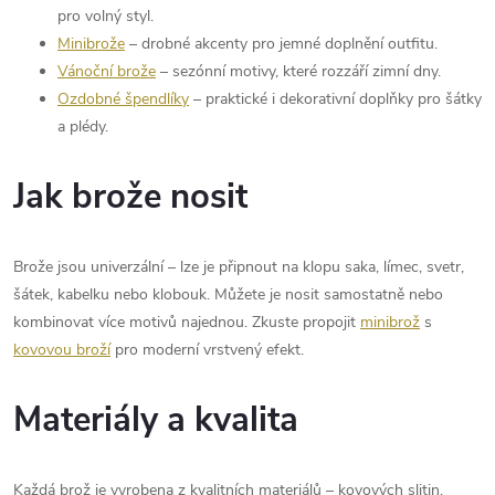
pro volný styl.
u
Minibrože
– drobné akcenty pro jemné doplnění outfitu.
Vánoční brože
– sezónní motivy, které rozzáří zimní dny.
Ozdobné špendlíky
– praktické i dekorativní doplňky pro šátky
a plédy.
Jak brože nosit
Brože jsou univerzální – lze je připnout na klopu saka, límec, svetr,
šátek, kabelku nebo klobouk. Můžete je nosit samostatně nebo
kombinovat více motivů najednou. Zkuste propojit
minibrož
s
kovovou broží
pro moderní vrstvený efekt.
Materiály a kvalita
Každá brož je vyrobena z kvalitních materiálů – kovových slitin,