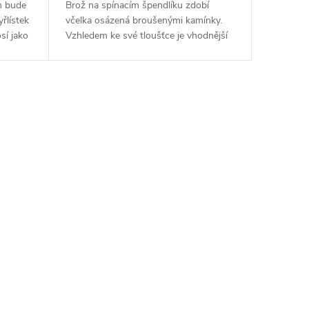
m bude
Brož na spínacím špendlíku zdobí
řlístek
včelka osázená broušenými kamínky.
sí jako
Vzhledem ke své tloušťce je vhodnější
.
na pleteniny a podobné tkaniny, ne na...