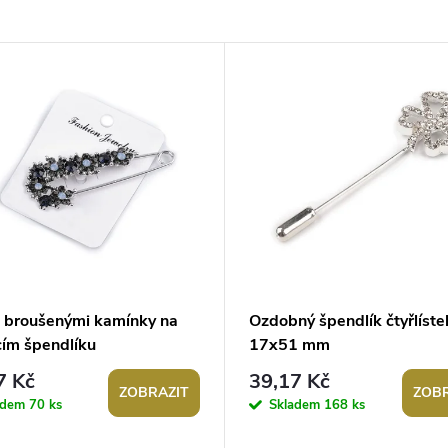
s broušenými kamínky na
Ozdobný špendlík čtyřlíste
cím špendlíku
17x51 mm
7 Kč
39,17 Kč
ZOBRAZIT
ZOBR
adem
70 ks
Skladem
168 ks