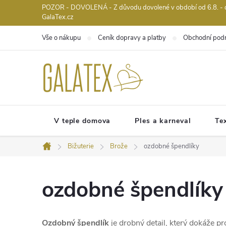
Přejít
POZOR - DOVOLENÁ - Z důvodu dovolené v období od 6.8. - do 
GalaTex.cz
na
obsah
Vše o nákupu
Ceník dopravy a platby
Obchodní pod
V teple domova
Ples a karneval
Tex
Bižuterie
Brože
ozdobné špendlíky
Domů
ozdobné špendlíky
Ozdobný špendlík
je drobný detail, který dokáže p