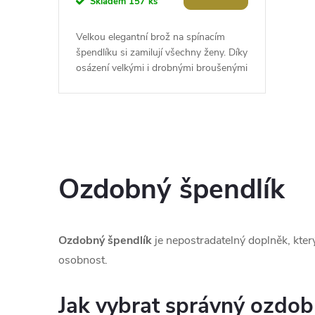
Skladem
157 ks
Velkou elegantní brož na spínacím
špendlíku si zamilují všechny ženy. Díky
osázení velkými i drobnými broušenými
kameny se zajímavě leskne. Brož se...
O
v
Ozdobný špendlík
l
á
Ozdobný špendlík
je nepostradatelný doplněk, který 
d
osobnost.
a
Jak vybrat správný ozdob