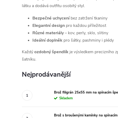
látku a dodává outfitu osobitý styl.
Bezpečné uchycení
bez zatržení tkaniny
Elegantní design
pro každou příležitost
Různé materiály
– kov, perly, sklo, slitiny
Ideální doplněk
pro šátky, pashminy i plédy
Každý
ozdobný špendlík
je výsledkem precizního zp
šatníku.
Nejprodávanější
Brož filigrán 25x55 mm na spínacím špe
Skladem
Brož s broušenými kamínky na spínacím