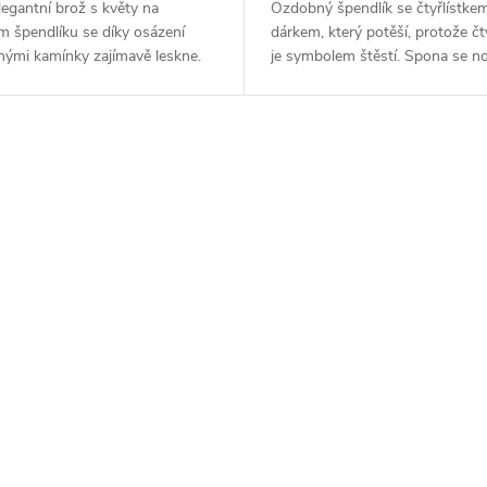
legantní brož s květy na
Ozdobný špendlík se čtyřlístke
m špendlíku se díky osázení
dárkem, který potěší, protože čty
nými kamínky zajímavě leskne.
je symbolem štěstí. Spona se no
 bude skvěle vyjímat na
elegantní ozdoba ke kostýmku...
h...