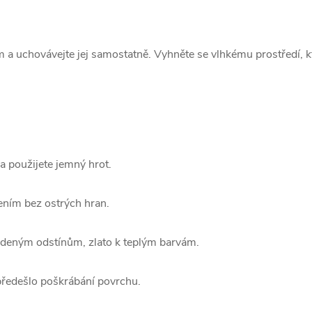
a uchovávejte jej samostatně. Vyhněte se vlhkému prostředí, k
 a použijete jemný hrot.
ením bez ostrých hran.
tudeným odstínům, zlato k teplým barvám.
předešlo poškrábání povrchu.