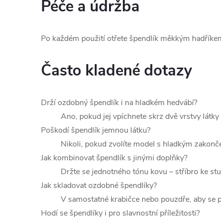
Péče a údržba
u
Po každém použití otřete špendlík měkkým hadříkem 
Často kladené dotazy
Drží ozdobný špendlík i na hladkém hedvábí?
Ano, pokud jej vpíchnete skrz dvě vrstvy látky
Poškodí špendlík jemnou látku?
Nikoli, pokud zvolíte model s hladkým zakonč
Jak kombinovat špendlík s jinými doplňky?
Držte se jednotného tónu kovu – stříbro ke s
Jak skladovat ozdobné špendlíky?
V samostatné krabičce nebo pouzdře, aby se 
Hodí se špendlíky i pro slavnostní příležitosti?