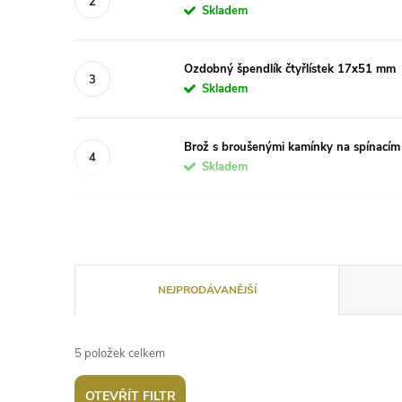
Skladem
Ozdobný špendlík čtyřlístek 17x51 mm
Skladem
Brož s broušenými kamínky na spínacím 
Skladem
Ř
NEJPRODÁVANĚJŠÍ
a
5
položek celkem
z
OTEVŘÍT FILTR