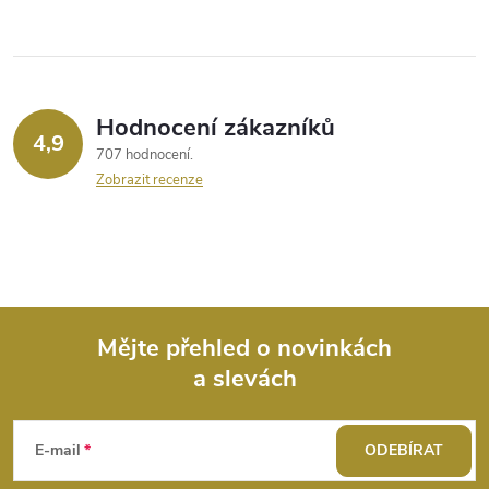
Hodnocení zákazníků
4,9
707 hodnocení
Zobrazit recenze
Mějte přehled o novinkách
a slevách
Z
á
E-mail
ODEBÍRAT