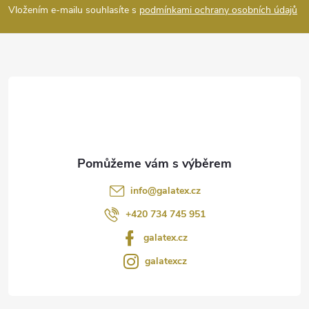
p
Vložením e-mailu souhlasíte s
podmínkami ochrany osobních údajů
a
t
í
info
@
galatex.cz
+420 734 745 951
galatex.cz
galatexcz