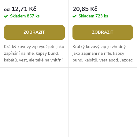
12,71 Kč
20,65 Kč
od
Skladem
857 ks
Skladem
723 ks
ZOBRAZIT
ZOBRAZIT
Krátký kovový zip využijete jako
Krátký kovový zip je vhodný
zapínání na rifle, kapsy bund,
jako zapínání na rifle, kapsy
kabátů, vest, ale také na vnitřní
bund, kabátů, vest apod. Jezdec
kapsy tašek, kabelek a batohů.
má funkci autolock, která
Jezdec má funkci...
zabraňuje samovolnému...