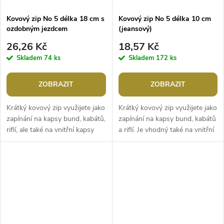
Kovový zip No 5 délka 18 cm s
Kovový zip No 5 délka 10 cm
ozdobným jezdcem
(jeansový)
26,26 Kč
18,57 Kč
Skladem
74 ks
Skladem
172 ks
ZOBRAZIT
ZOBRAZIT
Krátký kovový zip využijete jako
Krátký kovový zip využijete jako
zapínání na kapsy bund, kabátů,
zapínání na kapsy bund, kabátů
riflí, ale také na vnitřní kapsy
a riflí. Je vhodný také na vnitřní
tašek, kabelek a batohů. Jezdec
kapsy tašek, kabelek a
má funkci...
batohů.Šířka zubů: 5,6...