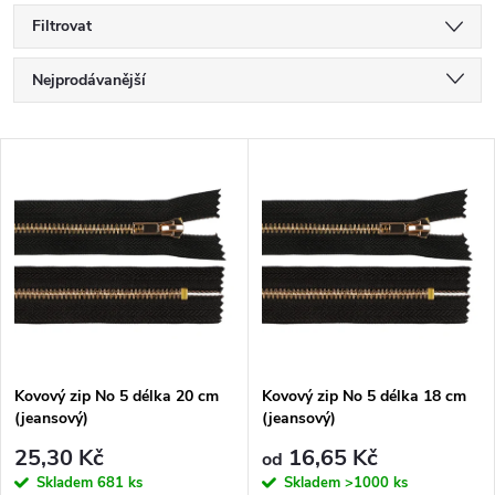
Filtrovat
Ř
Nejprodávanější
a
Nejlevnější
V
Nejdražší
z
ý
Abecedně
e
p
n
i
í
s
p
Kovový zip No 5 délka 20 cm
Kovový zip No 5 délka 18 cm
(jeansový)
(jeansový)
p
r
25,30 Kč
16,65 Kč
od
Skladem
681 ks
Skladem
>1000 ks