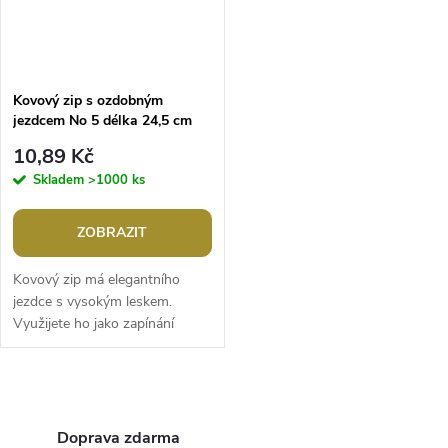
Kovový zip s ozdobným
jezdcem No 5 délka 24,5 cm
10,89 Kč
Skladem
>1000 ks
ZOBRAZIT
Kovový zip má elegantního
jezdce s vysokým leskem.
Využijete ho jako zapínání
tašky, kabelky a oděvy.Šířka
zubů: 6 mmŠířka zipu: 3,3
cmDélka: 24,5...
O
v
Doprava zdarma