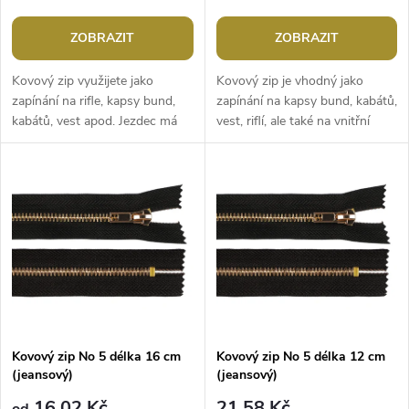
r
o
o
ZOBRAZIT
ZOBRAZIT
d
d
Kovový zip využijete jako
Kovový zip je vhodný jako
u
zapínání na rifle, kapsy bund,
zapínání na kapsy bund, kabátů,
kabátů, vest apod. Jezdec má
vest, riflí, ale také na vnitřní
u
funkci autolock, která zabraňuje
kapsy tašek, kabelek a batohů.
k
samovolnému rozepnutí.Šířka...
Jezdec má funkci...
k
t
t
ů
ů
Kovový zip No 5 délka 16 cm
Kovový zip No 5 délka 12 cm
(jeansový)
(jeansový)
16,02 Kč
21,58 Kč
od