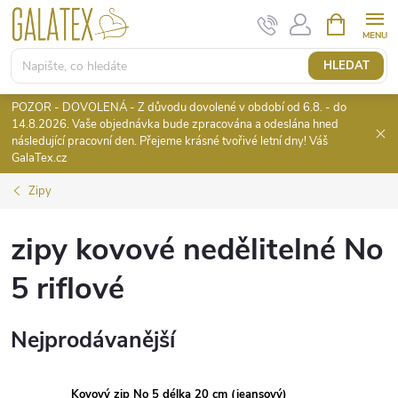
Přejít
NÁKUPNÍ
KOŠÍK
na
obsah
HLEDAT
POZOR - DOVOLENÁ - Z důvodu dovolené v období od 6.8. - do
14.8.2026. Vaše objednávka bude zpracována a odeslána hned
následující pracovní den. Přejeme krásné tvořivé letní dny! Váš
GalaTex.cz
Zipy
zipy kovové nedělitelné No
5 riflové
Nejprodávanější
Kovový zip No 5 délka 20 cm (jeansový)