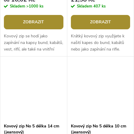
Skladem
>1000 ks
Skladem
407 ks
ZOBRAZIT
ZOBRAZIT
Kovový zip se hodí jako
Krátký kovový zip využijete k
zapínání na kapsy bund, kabátů,
našití kapes do bund, kabátů
vest, riflí, ale také na vnitřní
nebo jako zapínání na rifle.
kapsy tašek, kabelek a batohů.
Jezdec má funkci autolock,
Jezdec má funkci autolock,...
která zabraňuje samovolnému...
Kovový zip No 5 délka 14 cm
Kovový zip No 5 délka 10 cm
(jeansový)
(jeansový)