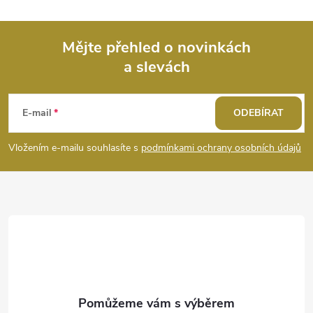
v
ý
Mějte přehled o novinkách
a slevách
Z
p
i
á
E-mail
ODEBÍRAT
s
p
Vložením e-mailu souhlasíte s
podmínkami ochrany osobních údajů
u
a
t
í