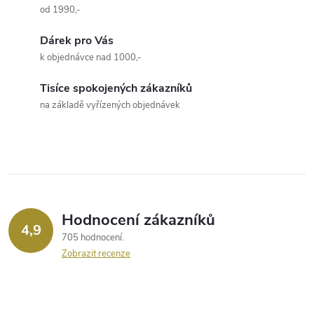
od 1990,-
l
Dárek pro Vás
á
k objednávce nad 1000,-
d
Tisíce spokojených zákazníků
a
na základě vyřízených objednávek
c
í
p
r
Hodnocení zákazníků
4,9
705 hodnocení
v
Zobrazit recenze
k
y