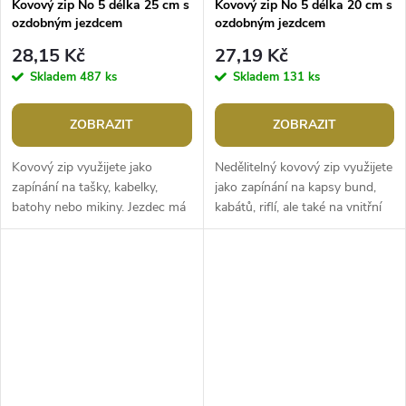
Kovový zip No 5 délka 25 cm s
Kovový zip No 5 délka 20 cm s
ozdobným jezdcem
ozdobným jezdcem
28,15 Kč
27,19 Kč
Skladem
487 ks
Skladem
131 ks
ZOBRAZIT
ZOBRAZIT
Kovový zip využijete jako
Nedělitelný kovový zip využijete
zapínání na tašky, kabelky,
jako zapínání na kapsy bund,
batohy nebo mikiny. Jezdec má
kabátů, riflí, ale také na vnitřní
funkci autolock, která zabraňuje
kapsy tašek, kabelek a batohů.
samovolnému rozepnutí, což...
Jezdec má funkci...