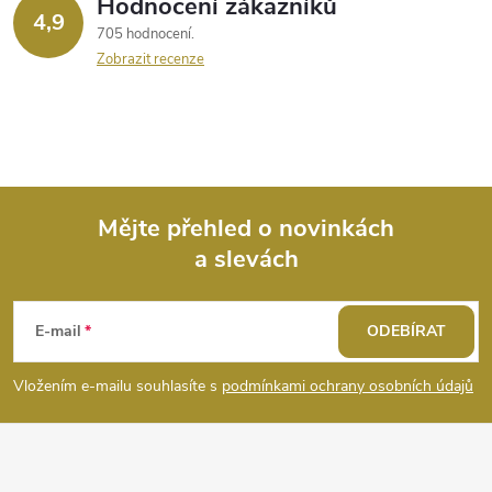
Hodnocení zákazníků
4,9
705 hodnocení
Zobrazit recenze
Mějte přehled o novinkách
a slevách
Z
á
E-mail
ODEBÍRAT
p
Vložením e-mailu souhlasíte s
podmínkami ochrany osobních údajů
a