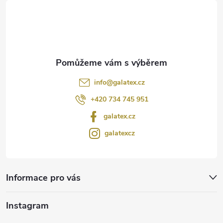
t
í
info
@
galatex.cz
+420 734 745 951
galatex.cz
galatexcz
Informace pro vás
Instagram