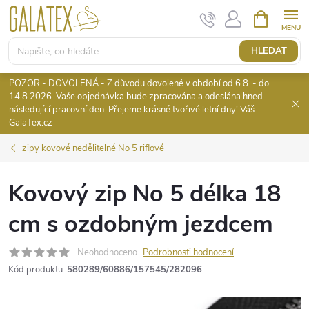
Přejít
NÁKUPNÍ
KOŠÍK
na
obsah
HLEDAT
POZOR - DOVOLENÁ - Z důvodu dovolené v období od 6.8. - do
14.8.2026. Vaše objednávka bude zpracována a odeslána hned
následující pracovní den. Přejeme krásné tvořivé letní dny! Váš
GalaTex.cz
zipy kovové nedělitelné No 5 riflové
Kovový zip No 5 délka 18
cm s ozdobným jezdcem
Neohodnoceno
Podrobnosti hodnocení
Kód produktu:
580289/60886/157545/282096