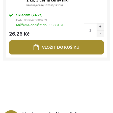
1 ks, 3 černá černý nikl
580289/60886/157545/282098
Skladem
(74 ks)
EAN:
8596475686259
Můžeme doručit do
11.8.2026
26,26 Kč
VLOŽIT DO KOŠÍKU