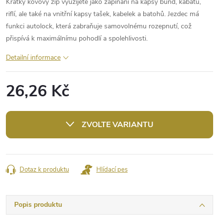
Krátký kovový zip využijete jako zapínání na kapsy bund, kabátů,
riflí, ale také na vnitřní kapsy tašek, kabelek a batohů. Jezdec má
funkci autolock, která zabraňuje samovolnému rozepnutí, což
přispívá k maximálnímu pohodlí a spolehlivosti.
Detailní informace
26,26 Kč
Měrná
cena:
ZVOLTE VARIANTU
Dotaz k produktu
Hlídací pes
Popis produktu