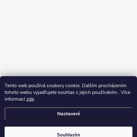
Tento web používá soubory cookie. Dalším procházením
tohoto webu vyjadřujete souhlas s jejich používáním.. Více
informací
zde
.
Sledovat na Instagramu
Nastavení
Copyright 2026
GalaTex.cz
. Všechna práva vyhrazena.
Upravit nastavení
cookies
Souhlasím