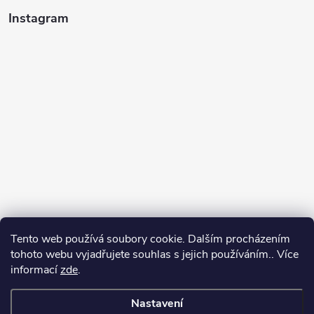
Instagram
Tento web používá soubory cookie. Dalším procházením
tohoto webu vyjadřujete souhlas s jejich používáním.. Více
informací
zde
.
Sledovat na Instagramu
Nastavení