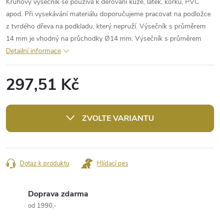
Kruhový výsečník se používá k děrování kůže, látek, korku, PVC
apod. Při vysekávání materiálu doporučujeme pracovat na podložce
z tvrdého dřeva na podkladu, který nepruží. Výsečník s průměrem
14 mm je vhodný na průchodky Ø14 mm. Výsečník s průměrem
Detailní informace
297,51 Kč
Měrná
cena:
ZVOLTE VARIANTU
Dotaz k produktu
Hlídací pes
Doprava zdarma
od 1990,-