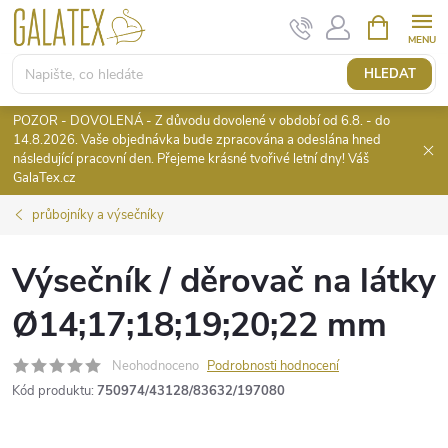
Přejít
NÁKUPNÍ
KOŠÍK
na
obsah
HLEDAT
POZOR - DOVOLENÁ - Z důvodu dovolené v období od 6.8. - do
14.8.2026. Vaše objednávka bude zpracována a odeslána hned
následující pracovní den. Přejeme krásné tvořivé letní dny! Váš
GalaTex.cz
průbojníky a výsečníky
Výsečník / děrovač na látky
Ø14;17;18;19;20;22 mm
Neohodnoceno
Podrobnosti hodnocení
Kód produktu:
750974/43128/83632/197080