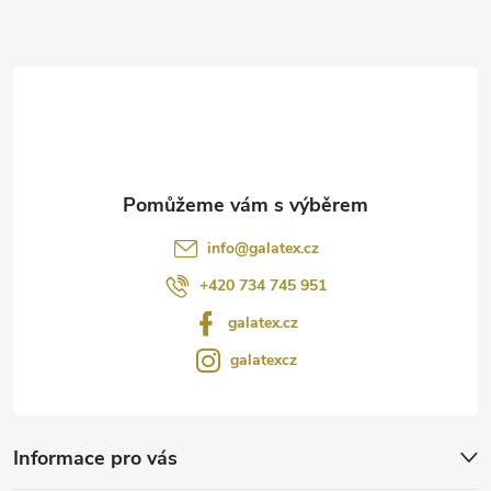
a
t
í
info
@
galatex.cz
+420 734 745 951
galatex.cz
galatexcz
Informace pro vás