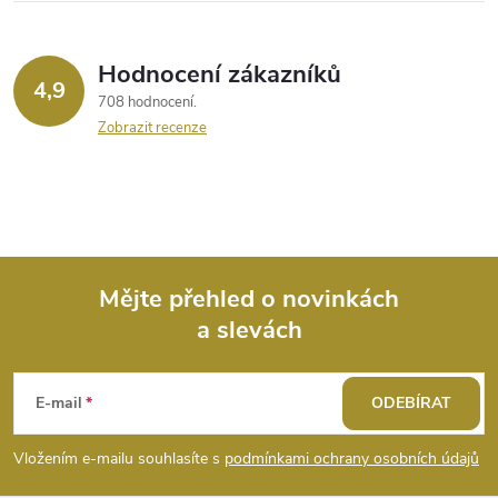
Hodnocení zákazníků
4,9
708 hodnocení
Zobrazit recenze
Mějte přehled o novinkách
a slevách
Z
á
E-mail
ODEBÍRAT
p
Vložením e-mailu souhlasíte s
podmínkami ochrany osobních údajů