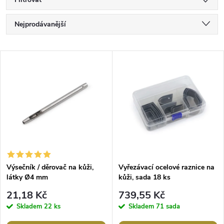
Ř
Nejprodávanější
a
Nejlevnější
V
Nejdražší
z
ý
Abecedně
e
p
n
i
í
s
p
Výsečník / děrovač na kůži,
Vyřezávací ocelové raznice na
látky Ø4 mm
kůži, sada 18 ks
p
r
21,18 Kč
739,55 Kč
r
Skladem
22 ks
Skladem
71 sada