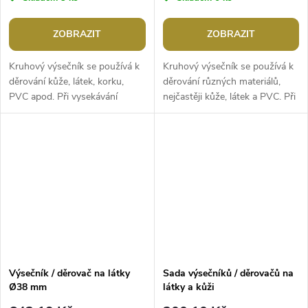
ZOBRAZIT
ZOBRAZIT
Kruhový výsečník se používá k
Kruhový výsečník se používá k
děrování kůže, látek, korku,
děrování různých materiálů,
PVC apod. Při vysekávání
nejčastěji kůže, látek a PVC. Při
materiálu doporučujeme
vysekávání materiálu
pracovat na podložce z tvrdého
doporučujeme pracovat na
dřeva na...
podložce...
Výsečník / děrovač na látky
Sada výsečníků / děrovačů na
Ø38 mm
látky a kůži