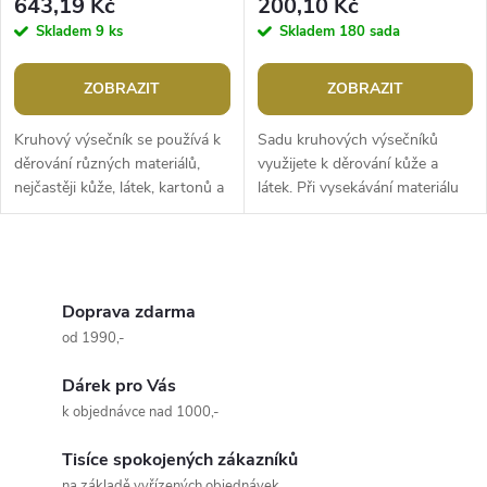
643,19 Kč
200,10 Kč
Skladem
9 ks
Skladem
180 sada
ZOBRAZIT
ZOBRAZIT
Kruhový výsečník se používá k
Sadu kruhových výsečníků
děrování různých materiálů,
využijete k děrování kůže a
nejčastěji kůže, látek, kartonů a
látek. Při vysekávání materiálu
PVC. Při vysekávání materiálu
doporučujeme pracovat na
doporučujeme pracovat na...
tvrdé podložce a podkladu,
který...
O
v
Doprava zdarma
od 1990,-
l
Dárek pro Vás
á
k objednávce nad 1000,-
d
Tisíce spokojených zákazníků
na základě vyřízených objednávek