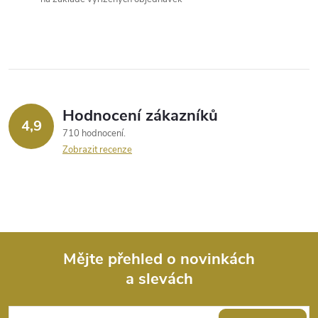
a
c
í
p
r
Hodnocení zákazníků
4,9
710 hodnocení
v
Zobrazit recenze
k
y
v
ý
Mějte přehled o novinkách
a slevách
Z
p
i