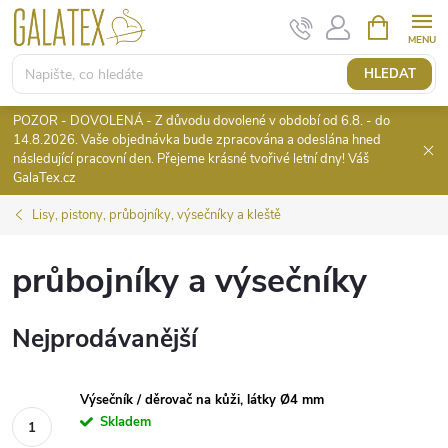
Přejít
NÁKUPNÍ
KOŠÍK
na
obsah
HLEDAT
POZOR - DOVOLENÁ - Z důvodu dovolené v období od 6.8. - do
14.8.2026. Vaše objednávka bude zpracována a odeslána hned
následující pracovní den. Přejeme krásné tvořivé letní dny! Váš
GalaTex.cz
Lisy, pistony, průbojníky, výsečníky a kleště
průbojníky a výsečníky
Nejprodávanější
Výsečník / děrovač na kůži, látky Ø4 mm
Skladem