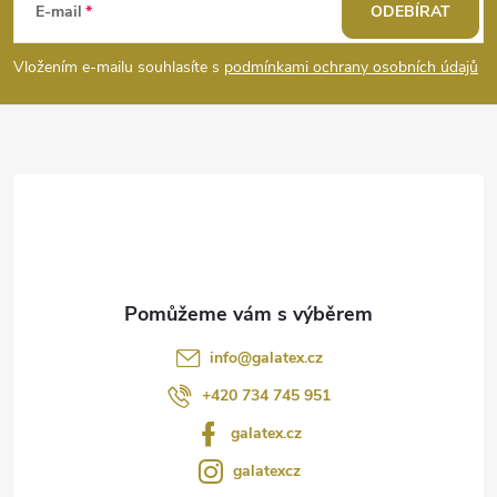
á
E-mail
ODEBÍRAT
s
p
Vložením e-mailu souhlasíte s
podmínkami ochrany osobních údajů
u
a
t
í
info
@
galatex.cz
+420 734 745 951
galatex.cz
galatexcz