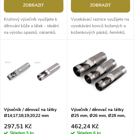
o
o
ZOBRAZIT
ZOBRAZIT
d
d
Kruhový výsečník využijete k
Vysekávací raznice využijete na
u
děrování kůže a látek - ideální
vysekávání konců kožených a
na výrobu opasků, náramků,
koženkových pásků, řemínků,
u
obuvi a kabelek. Při vysekávání
obalů na knihy, peněženek
k
materiálu doporučujeme...
apod. Jsou dokonale ostré,
k
což...
t
t
ů
ů
Výsečník / děrovač na látky
Výsečník / děrovač na látky
Ø14;17;18;19;20;22 mm
Ø25 mm, Ø26 mm, Ø28 mm,
Ø32 mm
297,51 Kč
462,24 Kč
Skladem
5 ks
Skladem
6 ks