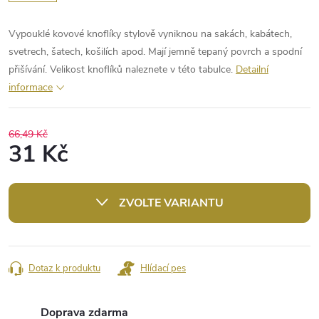
Vypouklé kovové knoflíky stylově vyniknou na sakách, kabátech,
svetrech, šatech, košilích apod. Mají jemně tepaný povrch a spodní
přišívání. Velikost knoflíků naleznete v této tabulce.
Detailní
informace
66,49 Kč
31 Kč
Měrná
cena:
ZVOLTE VARIANTU
Dotaz k produktu
Hlídací pes
Doprava zdarma