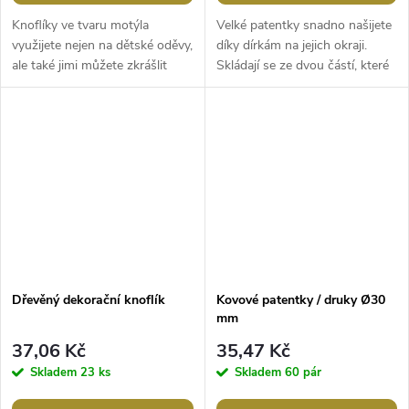
Knoflíky ve tvaru motýla
Velké patentky snadno našijete
využijete nejen na dětské oděvy,
díky dírkám na jejich okraji.
ale také jimi můžete zkrášlit
Skládají se ze dvou částí, které
doplňky jako jsou tašky, čepice,
se protilehle přišívají na oděv.
rukavice apod. Jsou vhodné...
Zapnou se stisknutím...
Dřevěný dekorační knoflík
Kovové patentky / druky Ø30
mm
37,06 Kč
35,47 Kč
Skladem
23 ks
Skladem
60 pár