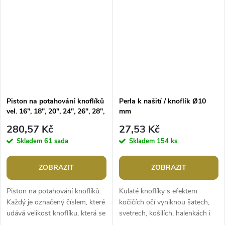
Piston na potahování knoflíků
Perla k našití / knoflík Ø10
vel. 16", 18", 20", 24", 26", 28",
mm
32", 36", 40", 44"
280,57 Kč
27,53 Kč
Skladem
61 sada
Skladem
154 ks
ZOBRAZIT
ZOBRAZIT
Piston na potahování knoflíků.
Kulaté knoflíky s efektem
Každý je označený číslem, které
kočičích očí vyniknou šatech,
udává velikost knoflíku, která se
svetrech, košilích, halenkách i
do pistonu vkládá. Např.
různých doplňcích. Jejich