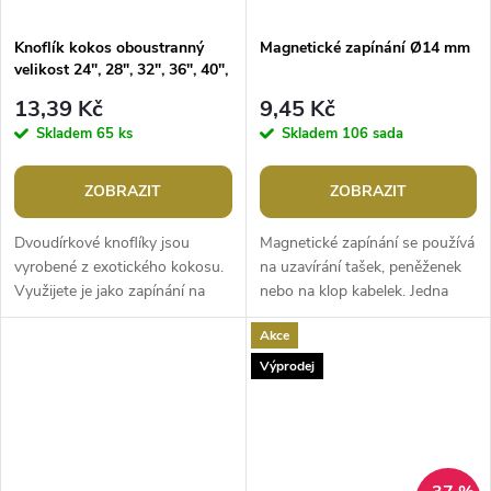
Knoflík kokos oboustranný
Magnetické zapínání Ø14 mm
velikost 24", 28", 32", 36", 40",
48"
13,39 Kč
9,45 Kč
Skladem
65 ks
Skladem
106 sada
ZOBRAZIT
ZOBRAZIT
Dvoudírkové knoflíky jsou
Magnetické zapínání se používá
vyrobené z exotického kokosu.
na uzavírání tašek, peněženek
Využijete je jako zapínání na
nebo na klop kabelek. Jedna
svetry, vesty nebo tašky. Jsou
sada se skládá ze 4 částí - 2
Akce
oboustranné. Knoflíky jsou...
protikusů a 2...
Výprodej