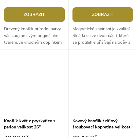
ZOBRAZIT
ZOBRAZIT
Dřevěný knoflík přírodní barvy
Magnetické zapínání je kvalitní.
vás zaujme svým originálním
Skládá se ze dvou částí, které
tvarem. Je vhodným doplňkem
se protilehle přišívají na oděv a
zimních kabátů či svetrů.
přitisknou se k sobě. Můžete ho
Průměr dírky je přibližně 6
použít jako...
mm....
Knoflík květ z pryskyřice s
Kovový knoflík / riflový
perlou velikost 26"
šroubovací kopretina velikost
26"