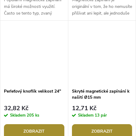
má široké možnosti využití.
originální v tom, že ho nemusíte
Často se tento typ, zvaný
přišívat ani lepit, ale jednoduše
magnetický buldok, používá u
s jeho pomocí uchytíte manžety
společenských kabelek s...
košil, šátky, můžete s ním...
Perleťový knoflík velikost 24"
Skryté magnetické zapínání k
našití Ø15 mm
32,82 Kč
12,71 Kč
Skladem
205 ks
Skladem
13 pár
ZOBRAZIT
ZOBRAZIT