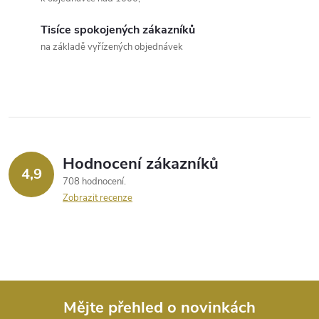
í
v
á
Tisíce spokojených zákazníků
p
na základě vyřízených objednávek
n
r
í
v
k
y
Hodnocení zákazníků
4,9
v
708 hodnocení
Zobrazit recenze
ý
p
i
s
Mějte přehled o novinkách