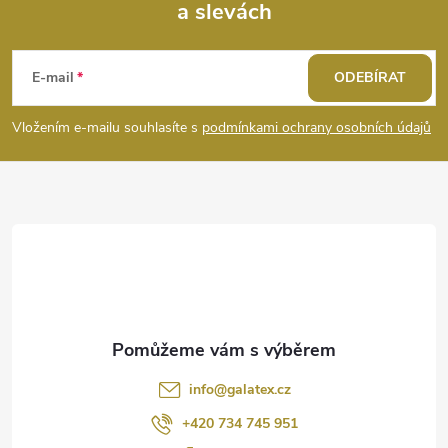
u
a slevách
Z
á
E-mail
ODEBÍRAT
p
Vložením e-mailu souhlasíte s
podmínkami ochrany osobních údajů
a
t
í
info
@
galatex.cz
+420 734 745 951