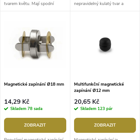
u
tvarem květu. Mají spodní
nepravidelný kulatý tvar a
u
přišívání. Můžete je našít na
naleznete v nich drobné kousky
k
dívčí halenky, šaty, svetry
perleti zalité v pryskyřici....
k
apod....
t
t
ů
ů
Magnetické zapínání Ø18 mm
Multifunkční magnetické
zapínání Ø12 mm
14,29 Kč
20,65 Kč
Skladem
78 sada
Skladem
123 pár
ZOBRAZIT
ZOBRAZIT
Populární magnetické zapínání
Magnetické zapínání je