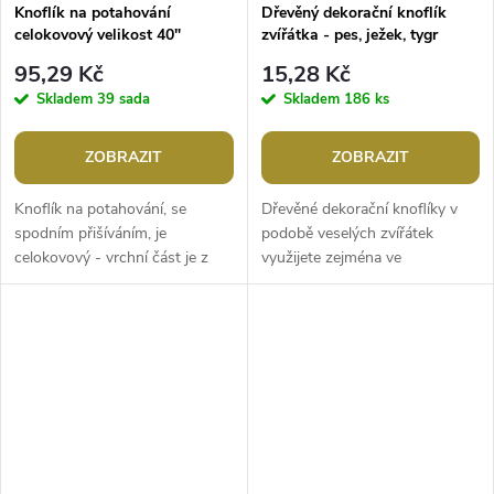
Knoflík na potahování
Dřevěný dekorační knoflík
celokovový velikost 40"
zvířátka - pes, ježek, tygr
95,29 Kč
15,28 Kč
Skladem
39 sada
Skladem
186 ks
ZOBRAZIT
ZOBRAZIT
Knoflík na potahování, se
Dřevěné dekorační knoflíky v
spodním přišíváním, je
podobě veselých zvířátek
celokovový - vrchní část je z
využijete zejména ve
hliníku. K potažení můžete
scrapbookingu. Můžete s nimi
zvolit různé materiály a ozdobit
ozdobit foto rámečky, alba,
si...
deníky,...