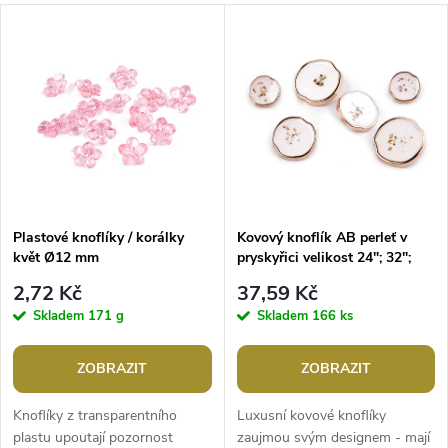
a
V
Nejdražší
z
ý
Abecedně
e
p
n
i
í
s
p
Plastové knoflíky / korálky
Kovový knoflík AB perleť v
květ Ø12 mm
pryskyřici velikost 24"; 32";
p
36"
r
2,72 Kč
37,59 Kč
r
Skladem
171 g
Skladem
166 ks
o
o
ZOBRAZIT
ZOBRAZIT
d
d
Knoflíky z transparentního
Luxusní kovové knoflíky
plastu upoutají pozornost
zaujmou svým designem - mají