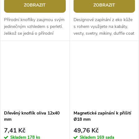
ZOBRAZIT
ZOBRAZIT
Přírodní knoflíky zaujmou svým
Designové zapínání z eko kůže
jedinečným vzhledem s perletí.
s rohem využijete na kabáty,
Jelikož se jedná o přírodní
vesty, svetry, mikiny, duffle coat
materiál, je každý knoflík
apod.
unikátní. Knoflíky jsou...
Dřevěný knoflík oliva 12x40
Magnetické zapínání k přišití
mm
Ø18 mm
7,41 Kč
49,76 Kč
Skladem
178 ks
Skladem
169 sada