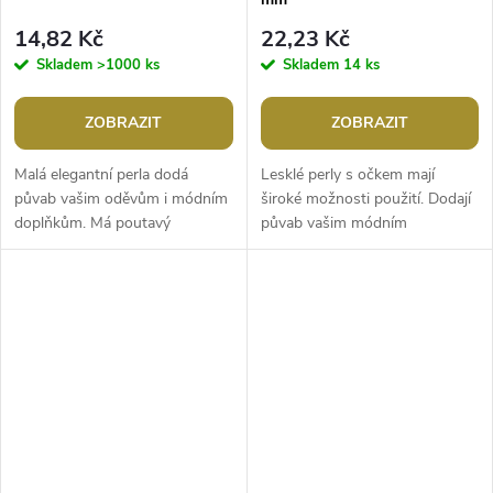
14,82 Kč
22,23 Kč
Skladem
>1000 ks
Skladem
14 ks
ZOBRAZIT
ZOBRAZIT
Malá elegantní perla dodá
Lesklé perly s očkem mají
půvab vašim oděvům i módním
široké možnosti použití. Dodají
doplňkům. Má poutavý
půvab vašim módním
perleťový lesk. Hodí se jako
doplňkům a dekoracím. Skvěle
mini brož na ozdobení límečku
ozdobí např. svetřík, opasek,
nebo ji...
přívěsek ke...