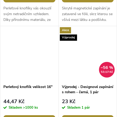
Perleťové knoflíky vás okouzlí
Skryté magnetické zapínání je
svým netradičním vzhledem.
zatavené ve fólii, skrz kterou se
Díky přírodnímu materiálu, ze
všívá mezi látku a podšívku.
kterého jsou vyrobeny, je každý
Využijete ho nejen jako skryté
Akce
knoflík jedinečný. Kromě...
zapínání oděvů, ale je...
Výprodej
–56 %
53,17 Kč
Perleťový knoflík velikost 16"
Výprodej - Designové zapínání
s rohem - černá, 1 pár
44,47 Kč
23 Kč
Skladem
>1000 ks
Skladem
1 pár