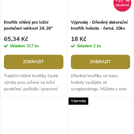
–37 %
28,68 Kč
Knoflík nitěný pro ložní
Výprodej - Dřevěný dekorační
povlečení velikost 24; 26"
knoflík hvězda - černá, 10ks
65,34 Kč
18 Kč
Skladem
317 ks
Skladem
2 ks
ZOBRAZIT
ZOBRAZIT
Tradiční nitěné knoflíky české
Dřevěné knoflíky ve tvaru
výroby jsou určené na ložní
hvězdy využijete ve
povlečení, polštáře i pracovní
scrapbookingu. Můžete s nimi
oděvy (zástěry, pláště apod.).
ozdobit rámečky, přáníčka,
Výprodej
Střed je hliníkový, kolem...
jmenovky, pozvánky, deníky
apod.