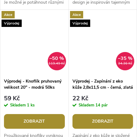
Je možné je potáhnout různými
design je inspirován tajemným
materiály a barevně si je doladit
odleskem zornice kočičího oka.
Akce
Akce
k vašemu výrobku dle...
Knoflíky vyniknou na šatech,...
Výprodej
Výprodej
–50 %
–35 %
119,49 Kč
34,36 Kč
Výprodej - Knoflík pruhovaný
Výprodej - Zapínání z eko
velikost 20" - modrá 50ks
kůže 2,8x11,5 cm - černá, zlatá
1 pár
59 Kč
22 Kč
Skladem
1 ks
Skladem
14 pár
ZOBRAZIT
ZOBRAZIT
Proužkované knoflíky vyniknou
Zapínání z eko kůže je složené