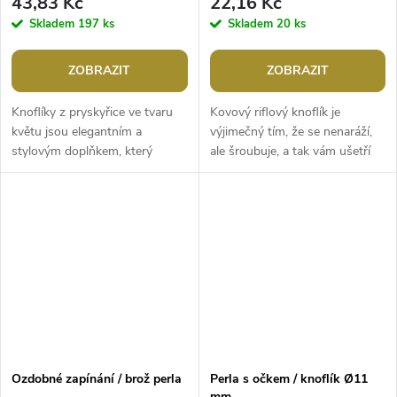
43,83 Kč
22,16 Kč
Skladem
197 ks
Skladem
20 ks
ZOBRAZIT
ZOBRAZIT
Knoflíky z pryskyřice ve tvaru
Kovový riflový knoflík je
květu jsou elegantním a
výjimečný tím, že se nenaráží,
stylovým doplňkem, který
ale šroubuje, a tak vám ušetří
upoutá pozornost. Vyniknou na
práci i čas. K aplikaci
sakách, kabátcích, svetřících,...
nepotřebujete žádné další
pomůcky....
Ozdobné zapínání / brož perla
Perla s očkem / knoflík Ø11
mm