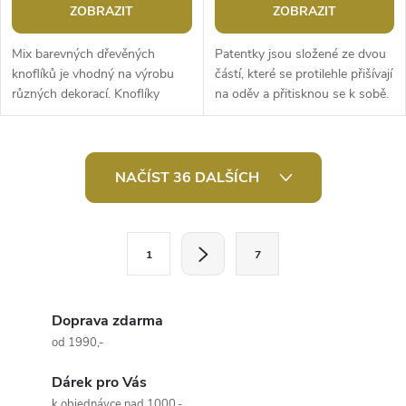
ZOBRAZIT
ZOBRAZIT
Mix barevných dřevěných
Patentky jsou složené ze dvou
knoflíků je vhodný na výrobu
částí, které se protilehle přišívají
různých dekorací. Knoflíky
na oděv a přitisknou se k sobě.
využijete ke zdobení foto
Jsou vyrobené z
rámečků, krabiček, výrobě
nemagnetického kovu, tudíž...
originálních...
O
NAČÍST 36 DALŠÍCH
v
l
S
1
7
t
á
r
d
á
Doprava zdarma
a
n
od 1990,-
k
c
Dárek pro Vás
o
k objednávce nad 1000,-