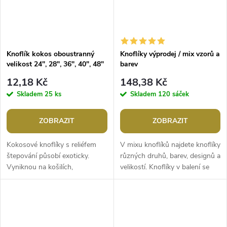
Knoflík kokos oboustranný
Knoflíky výprodej / mix vzorů a
velikost 24", 28", 36", 40", 48"
barev
12,18 Kč
148,38 Kč
Skladem
25 ks
Skladem
120 sáček
ZOBRAZIT
ZOBRAZIT
Kokosové knoflíky s reliéfem
V mixu knoflíků najdete knoflíky
štepování působí exoticky.
různých druhů, barev, designů a
Vyniknou na košilích,
velikostí. Knoflíky v balení se
halenkách, šatech, vestách,
mohou lišit.Hmotnost: 200
kabátech i doplňcích jako jsou
gBalení: cca 180 ks
tašky a...