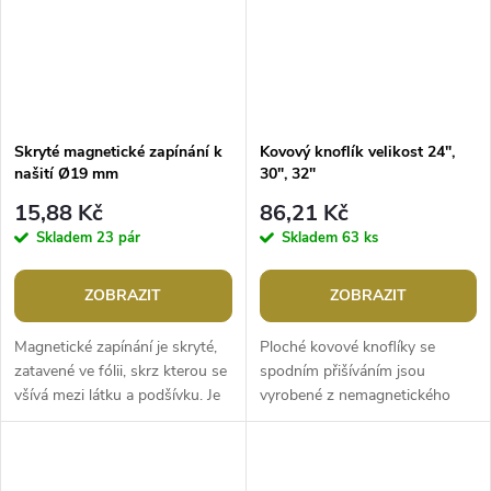
Skryté magnetické zapínání k
Kovový knoflík velikost 24",
našití Ø19 mm
30", 32"
15,88 Kč
86,21 Kč
Skladem
23 pár
Skladem
63 ks
ZOBRAZIT
ZOBRAZIT
Magnetické zapínání je skryté,
Ploché kovové knoflíky se
zatavené ve fólii, skrz kterou se
spodním přišíváním jsou
všívá mezi látku a podšívku. Je
vyrobené z nemagnetického
velice silné (silně magnetické),
kovu. Jsou vhodné k našití na
vhodné pro...
saka, kabáty, svetry apod.
Můžete je také...