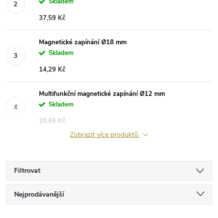
Skladem
37,59 Kč
Magnetické zapínání Ø18 mm
Skladem
14,29 Kč
Multifunkční magnetické zapínání Ø12 mm
Skladem
20,65 Kč
Zobrazit více produktů
Filtrovat
Ř
Nejprodávanější
Nejlevnější