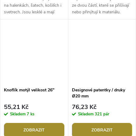
na halenkách, šatech, košilích i
ze dvou částí, které se přišívají
svetrech. Jsou lesklé a mají
nebo přinýtují k materiálu.
spodní přišívání. Velikost
Využijete ho k výrobě kabelek,
knoflíků naleznete v této...
tašek, opasků, kabátů,...
Knoflík motýl velikost 26"
Designové patentky / druky
Ø20 mm
55,21 Kč
76,23 Kč
Skladem
7 ks
Skladem
321 pár
ZOBRAZIT
ZOBRAZIT