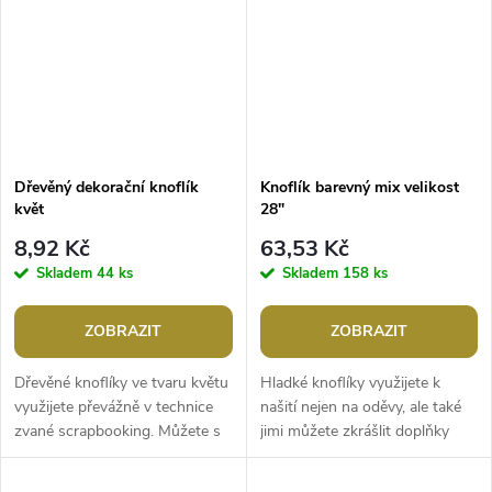
Dřevěný dekorační knoflík
Knoflík barevný mix velikost
květ
28"
8,92 Kč
63,53 Kč
Skladem
44 ks
Skladem
158 ks
ZOBRAZIT
ZOBRAZIT
Dřevěné knoflíky ve tvaru květu
Hladké knoflíky využijete k
využijete převážně v technice
našití nejen na oděvy, ale také
zvané scrapbooking. Můžete s
jimi můžete zkrášlit doplňky
nimi ozdobit rámečky, přáníčka,
jako jsou klobouky, rukavice,
jmenovky, pozvánky,...
tašky apod. Hodí se také...