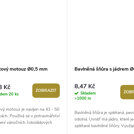
ntový motouz Ø0,5 mm
Bavlněná šňůra s jádrem 
8,47 Kč
3 Kč
ZOBRAZIT
ZOBR
Skladem
adem
20 ks
>1000 m
ový motouz je navíjen na 43 - 50
Bavlněná šňůra je splétaná, pev
ách. Používá se v potravinářství
odolná. Uvnitř má jádro, které je
šení vánočních čokoládových
splétané bavlněné šňůry. Využije
, také u dekoratérů nebo...
výrobu dekorací nebo jako...