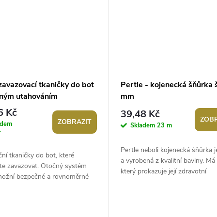
avazovací tkaničky do bot
Pertle - kojenecká šňůrka š
čným utahováním
mm
6 Kč
39,48 Kč
ZOBR
ZOBRAZIT
adem
Skladem
23 m
r
Pertle neboli kojenecká šňůrka 
ní tkaničky do bot, které
a vyrobená z kvalitní bavlny. Má 
te zavazovat. Otočný systém
který prokazuje její zdravotní
ožní bezpečné a rovnoměrné
nezávadnost. Použití: Pertle...
 bot bez nutnosti vázání
ch...