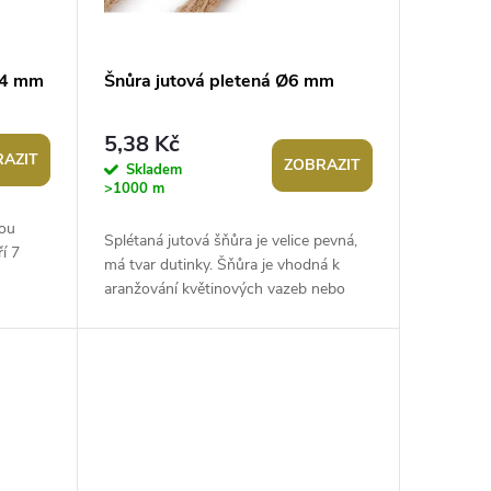
Ø4 mm
Šnůra jutová pletená Ø6 mm
5,38 Kč
AZIT
ZOBRAZIT
Skladem
>1000 m
vou
Splétaná jutová šňůra je velice pevná,
ří 7
má tvar dutinky. Šňůra je vhodná k
aranžování květinových vazeb nebo
tí:
ikeban. Využijete ji také na výrobu...