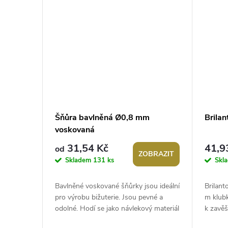
Šňůra bavlněná Ø0,8 mm
Brila
voskovaná
31,54 Kč
41,9
od
ZOBRAZIT
Skladem
131 ks
Skl
Bavlněné voskované šňůrky jsou ideální
Brilant
pro výrobu bižuterie. Jsou pevné a
m klubk
odolné. Hodí se jako návlekový materiál
k zavě
pro víceřadé náhrdelníky nebo...
figurek