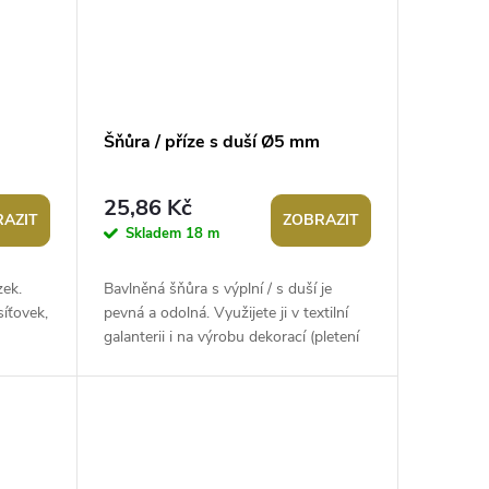
Šňůra / příze s duší Ø5 mm
25,86 Kč
AZIT
ZOBRAZIT
Skladem
18 m
zek.
Bavlněná šňůra s výplní / s duší je
síťovek,
pevná a odolná. Využijete ji v textilní
galanterii i na výrobu dekorací (pletení
..
košíků, tašek apod.). Je...