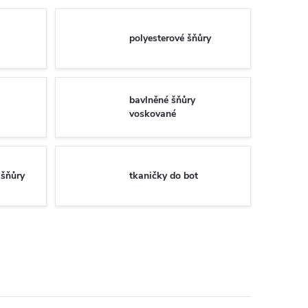
polyesterové šňůry
bavlněné šňůry
voskované
 šňůry
tkaničky do bot