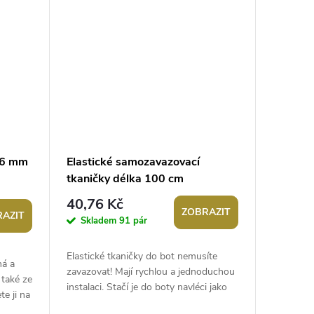
Ø6 mm
Elastické samozavazovací
tkaničky délka 100 cm
40,76 Kč
ZOBRAZIT
AZIT
Skladem
91 pár
Elastické tkaničky do bot nemusíte
ná a
zavazovat! Mají rychlou a jednoduchou
 také ze
instalaci. Stačí je do boty navléci jako
te ji na
jiné tkaničky, oba konce...