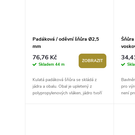
Padáková / oděvní šňůra Ø2,5
Šňůra
mm
vosko
76,76 Kč
34,4
ZOBRAZIT
Skladem
44 m
Skl
Kulatá padáková šňůra se skládá z
Bavlněn
jádra a obalu. Obal je upletený z
pro výr
polypropylenových vláken, jádro tvoří
není pr
spletená polyesterová šňůra. Použití:...
jednotl
20...