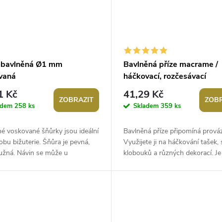
 bavlněná Ø1 mm
Bavlněná příze macrame /
vaná
háčkovací, rozčesávací
1 Kč
41,29 Kč
ZOBRAZIT
ZOBR
adem
258 ks
Skladem
359 ks
é voskované šňůrky jsou ideální
Bavlněná příze připomíná prová
obu bižuterie. Šňůra je pevná,
Využijete ji na háčkování tašek, 
užná. Návin se může u
klobouků a různých dekorací. Je
ivých cívek lišit v rozmezí od
vhodná také u oblíbené techniky.