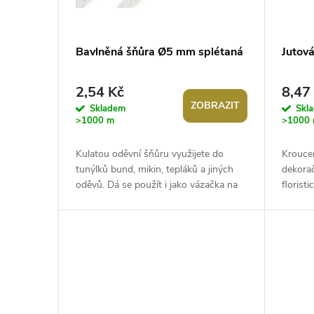
s
o
p
d
Bavlněná šňůra Ø5 mm splétaná
Jutov
r
u
2,54 Kč
8,47
ZOBRAZIT
o
Skladem
Skl
k
>1000 m
>1000
d
t
Kulatou oděvní šňůru využijete do
Kroucen
tunýlků bund, mikin, tepláků a jiných
dekora
u
ů
oděvů. Dá se použít i jako vázačka na
floristi
bytové textilie, například podsedáky....
pramenů
k
t
ů