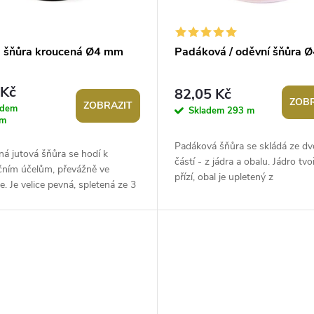
á šňůra kroucená Ø4 mm
Padáková / oděvní šňůra 
 Kč
82,05 Kč
ZOBR
ZOBRAZIT
adem
Skladem
293 m
 m
Padáková šňůra se skládá ze d
á jutová šňůra se hodí k
částí - z jádra a obalu. Jádro tvo
čním účelům, převážně ve
přízí, obal je upletený z
ce. Je velice pevná, spletená ze 3
polypropylenových vláken. Použi
. Použití: Šňůra je vhodná k...
Padáková...