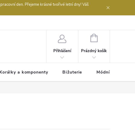
acovní den. Přejeme krásné tvořivé letní dny! Váš
 obchodu
NÁKUPNÍ
KOŠÍK
Prázdný košík
Přihlášení
Korálky a komponenty
Bižuterie
Módní doplňky