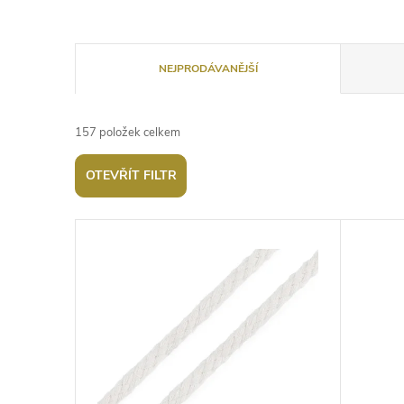
Ř
NEJPRODÁVANĚJŠÍ
a
157
položek celkem
z
OTEVŘÍT FILTR
e
V
n
ý
í
p
p
i
r