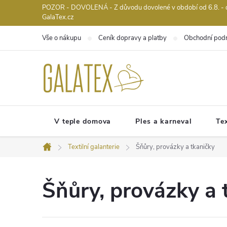
Přejít
POZOR - DOVOLENÁ - Z důvodu dovolené v období od 6.8. - do 
GalaTex.cz
na
obsah
Vše o nákupu
Ceník dopravy a platby
Obchodní pod
V teple domova
Ples a karneval
Tex
Textilní galanterie
Šňůry, provázky a tkaničky
Domů
Šňůry, provázky a 