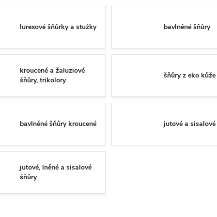
lurexové šňůrky a stužky
bavlněné šňůry
kroucené a žaluziové
šňůry z eko kůže
šňůry, trikolory
bavlněné šňůry kroucené
jutové a sisalové
jutové, lněné a sisalové
šňůry