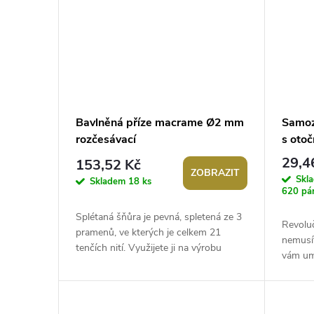
Bavlněná příze macrame Ø2 mm
Samoz
rozčesávací
s oto
29,4
153,52 Kč
ZOBRAZIT
Skl
Skladem
18 ks
620 pá
Splétaná šňůra je pevná, spletená ze 3
Revoluč
pramenů, ve kterých je celkem 21
nemusí
tenčích nití. Využijete ji na výrobu
vám um
drhaných (macrame) výrobků i na...
utažení
tradiční