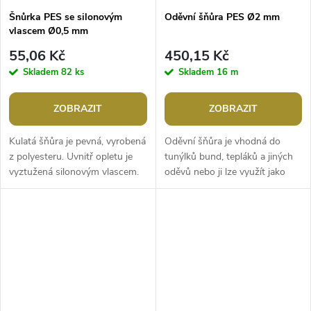
Šnůrka PES se silonovým
Oděvní šňůra PES Ø2 mm
vlascem Ø0,5 mm
55,06 Kč
450,15 Kč
Skladem
82 ks
Skladem
16 m
ZOBRAZIT
ZOBRAZIT
Kulatá šňůra je pevná, vyrobená
Oděvní šňůra je vhodná do
z polyesteru. Uvnitř opletu je
tunýlků bund, tepláků a jiných
vyztužená silonovým vlascem.
oděvů nebo ji lze využít jako
Použití: Šňůrka je vhodná na
vázačku na bytové textilie,
výrobu náramků nebo...
například polštáře. Uplatnění...