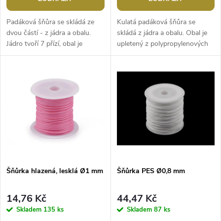
o
d
d
Padáková šňůra se skládá ze
Kulatá padáková šňůra se
u
dvou částí - z jádra a obalu.
skládá z jádra a obalu. Obal je
Jádro tvoří 7 přízí, obal je
upletený z polypropylenových
u
upletený z polypropylenových
vláken, jádro tvoří spletená
k
vláken. Použití: Padáková...
polyesterová šňůra. Použití:...
k
t
t
ů
ů
Šňůrka hlazená, lesklá Ø1 mm
Šňůrka PES Ø0,8 mm
14,76 Kč
44,47 Kč
Skladem
135 ks
Skladem
87 ks