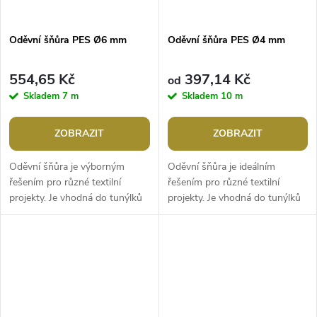
Oděvní šňůra PES Ø6 mm
Oděvní šňůra PES Ø4 mm
554,65 Kč
397,14 Kč
od
Skladem
7 m
Skladem
10 m
ZOBRAZIT
ZOBRAZIT
Oděvní šňůra je výborným
Oděvní šňůra je ideálním
řešením pro různé textilní
řešením pro různé textilní
projekty. Je vhodná do tunýlků
projekty. Je vhodná do tunýlků
bund, tepláků a jiných oděvů. Je
bund, tepláků a jiných oděvů. Je
měkká, díky svému hladkému...
měkká, díky svému hladkému...