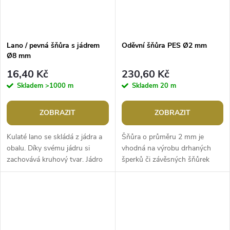
Lano / pevná šňůra s jádrem
Oděvní šňůra PES Ø2 mm
Ø8 mm
16,40 Kč
230,60 Kč
Skladem
>1000 m
Skladem
20 m
ZOBRAZIT
ZOBRAZIT
Kulaté lano se skládá z jádra a
Šňůra o průměru 2 mm je
obalu. Díky svému jádru si
vhodná na výrobu drhaných
zachovává kruhový tvar. Jádro
šperků či závěsných šňůrek
obsahuje 5 spletených dutinek,
např. na mobil. Lze ji využít také
které jsou dohromady...
v textilním průmyslu např. do...