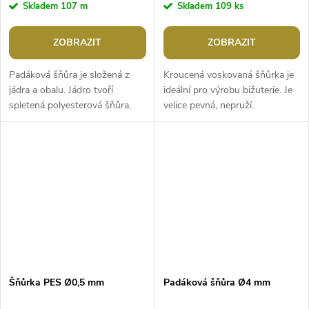
Skladem
107 m
Skladem
109 ks
ZOBRAZIT
ZOBRAZIT
Padáková šňůra je složená z
Kroucená voskovaná šňůrka je
jádra a obalu. Jádro tvoří
ideální pro výrobu bižuterie. Je
spletená polyesterová šňůra,
velice pevná, nepruží.
obal je upletený z
Dosáhnete s ní precizních
polypropylenových vláken.
výsledků. Její konce dobře
Použití:...
drží,...
Šňůrka PES Ø0,5 mm
Padáková šňůra Ø4 mm