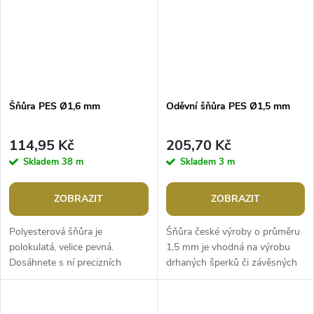
Šňůra PES Ø1,6 mm
Oděvní šňůra PES Ø1,5 mm
114,95 Kč
205,70 Kč
Skladem
38 m
Skladem
3 m
ZOBRAZIT
ZOBRAZIT
Polyesterová šňůra je
Šňůra české výroby o průměru
polokulatá, velice pevná.
1,5 mm je vhodná na výrobu
Dosáhnete s ní precizních
drhaných šperků či závěsných
výsledků. Její konce dobře drží,
šňůrek např. na mobil. Lze ji
nepářou se, můžete je i zatavit
využít také v textilním
nad...
průmyslu...