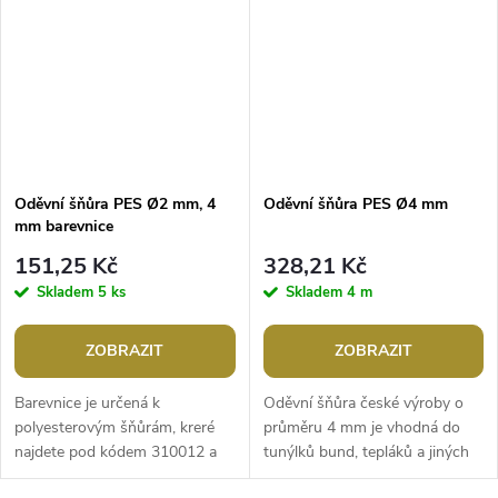
Oděvní šňůra PES Ø2 mm, 4
Oděvní šňůra PES Ø4 mm
mm barevnice
151,25 Kč
328,21 Kč
Skladem
5 ks
Skladem
4 m
ZOBRAZIT
ZOBRAZIT
Barevnice je určená k
Oděvní šňůra české výroby o
polyesterovým šňůrám, kreré
průměru 4 mm je vhodná do
najdete pod kódem 310012 a
tunýlků bund, tepláků a jiných
310006.Rozměry: 16 x 19,5 cm
oděvů. Lze ji využít také jako