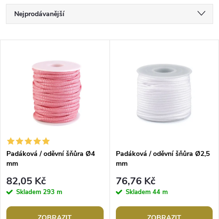
Ř
Nejprodávanější
a
Nejlevnější
V
Nejdražší
z
ý
Abecedně
e
p
n
i
í
s
p
Padáková / oděvní šňůra Ø4
Padáková / oděvní šňůra Ø2,5
mm
mm
p
r
82,05 Kč
76,76 Kč
r
Skladem
293 m
Skladem
44 m
o
ZOBRAZIT
ZOBRAZIT