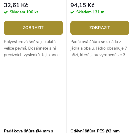
32,61 Kč
94,15 Kč
Skladem
106 ks
Skladem
131 m
ZOBRAZIT
ZOBRAZIT
Polyesterová šňůra je kulatá,
Padáková šňůra se skládá z
velice pevná. Dosáhnete s ní
jádra a obalu. Jádro obsahuje 7
precizních výsledků. Její konce
přízí, které jsou vyrobené ze 3
dobře drží, nepářou se, můžete
pramenů. Obal je upletený z
je i zatavit nad...
polypropylenových vláken....
Padáková šňůra Ø4 mm s
Oděvní šňůra PES Ø2 mm