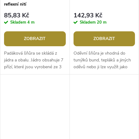
reflexní nití
85,83 Kč
142,93 Kč
Skladem
4 m
Skladem
20 m
ZOBRAZIT
ZOBRAZIT
Padáková šňůra se skládá z
Oděvní šňůra je vhodná do
jádra a obalu. Jádro obsahuje 7
tunýlků bund, tepláků a jiných
přízí, které jsou vyrobené ze 3
oděvů nebo ji lze využít jako
pramenů. Obal je upletený z
vázačku na bytové textilie,
polypropylenových vláken....
například polštáře. Při...