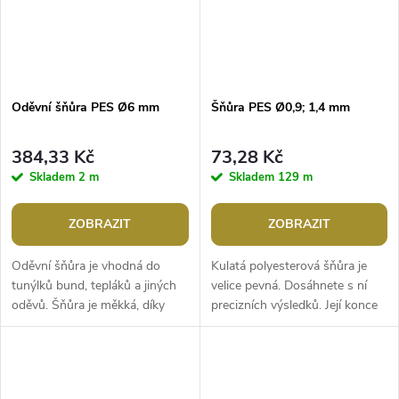
Oděvní šňůra PES Ø6 mm
Šňůra PES Ø0,9; 1,4 mm
384,33 Kč
73,28 Kč
Skladem
2 m
Skladem
129 m
ZOBRAZIT
ZOBRAZIT
Oděvní šňůra je vhodná do
Kulatá polyesterová šňůra je
tunýlků bund, tepláků a jiných
velice pevná. Dosáhnete s ní
oděvů. Šňůra je měkká, díky
precizních výsledků. Její konce
svému hladkému povrchu a
dobře drží, nepářou se, můžete
flexibilitě je velice tvárná, což...
je i zatavit nad...