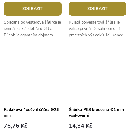
ZOBRAZIT
ZOBRAZIT
Splétaná polyesterová šňůrka je
Kulatá polyesterová šňůra je
jemná, lesklá, dobře drží tvar.
velice pevná. Dosáhnete s ní
Působí elegantním dojmem.
precizních výsledků. Její konce
Použití: Šňůra je vhodná k
dobře drží, nepářou se, můžete
výrobě různých vintage...
je i zatavit nad...
Padáková / oděvní šňůra Ø2,5
Šnůrka PES kroucená Ø1 mm
mm
voskovaná
76,76 Kč
14,34 Kč