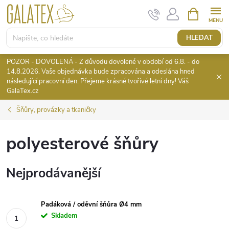
Přejít
NÁKUPNÍ
KOŠÍK
na
obsah
HLEDAT
POZOR - DOVOLENÁ - Z důvodu dovolené v období od 6.8. - do
14.8.2026. Vaše objednávka bude zpracována a odeslána hned
následující pracovní den. Přejeme krásné tvořivé letní dny! Váš
GalaTex.cz
Šňůry, provázky a tkaničky
polyesterové šňůry
Nejprodávanější
Padáková / oděvní šňůra Ø4 mm
Skladem