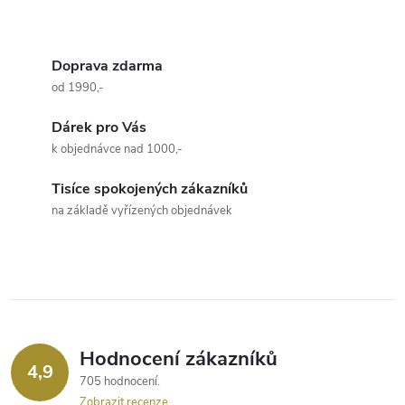
vázačku na bytové textilie,...
O
v
Doprava zdarma
od 1990,-
l
Dárek pro Vás
á
k objednávce nad 1000,-
d
Tisíce spokojených zákazníků
a
na základě vyřízených objednávek
c
í
p
r
Hodnocení zákazníků
4,9
705 hodnocení
v
Zobrazit recenze