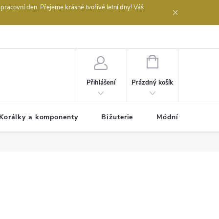
acovní den. Přejeme krásné tvořivé letní dny! Váš
 obchodu
NÁKUPNÍ
KOŠÍK
Prázdný košík
Přihlášení
Korálky a komponenty
Bižuterie
Módní doplňky