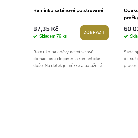
p
d
Ramínko saténové polstrované
Opako
pračky
r
u
87,35 Kč
60,0
ZOBRAZIT
o
k
Skladem
76 ks
Skl
d
t
Ramínko na oděvy ocení ve své
Sada o
domácnosti elegantní a romantické
do suši
u
duše. Na dotek je měkké a potažené
proces
ů
lesklým saténem. Ramínka jsou vhodná
a pruž
na svatební...
zaoblen
k
t
ů