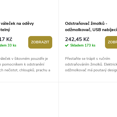
í váleček na oděvy
Odstraňovač žmolků -
telný
odžmolkovač, USB nabíjecí
17 Kč
242,45 Kč
ZOBRAZIT
ZOBR
adem
33 ks
Skladem
173 ks
 váleček v šikovném pouzdře je
Přestaňte se trápit s ručním
m pomocníkem k odstranění
odstraňováním žmolků. Elektric
h nečistot, chloupků, prachu a
odžmolkovač má poutavý design
 oděvů (kabátů, tmavých triček,...
praktickou pomůcku pro všechn
rádi nosí oděvy a