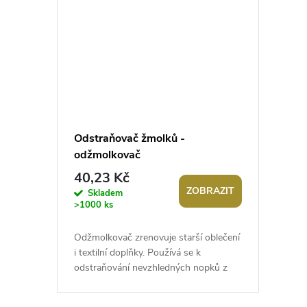
Odstraňovač žmolků -
odžmolkovač
40,23 Kč
ZOBRAZIT
Skladem
>1000 ks
Odžmolkovač zrenovuje starší oblečení
i textilní doplňky. Používá se k
odstraňování nevzhledných nopků z
textilie. Varianta č. 1 je dřevěná....