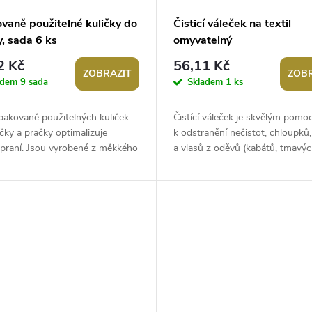
vaně použitelné kuličky do
Čisticí váleček na textil
, sada 6 ks
omyvatelný
2 Kč
56,11 Kč
ZOBRAZIT
ZOBR
adem
9 sada
Skladem
1 ks
pakovaně použitelných kuliček
Čistící váleček je skvělým pomo
čky a pračky optimalizuje
k odstranění nečistot, chloupků
 praní. Jsou vyrobené z měkkého
a vlasů z oděvů (kabátů, tmavý
ného plastu se spoustou
triček, kalhot), potahů apod. Prác
ých...