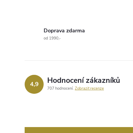
O
v
Doprava zdarma
l
od 1990,-
á
d
a
Hodnocení zákazníků
4,9
c
707 hodnocení
Zobrazit recenze
í
p
r