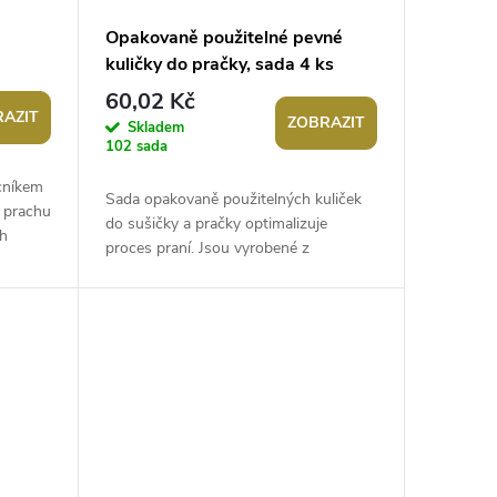
Opakovaně použitelné pevné
kuličky do pračky, sada 4 ks
60,02 Kč
AZIT
ZOBRAZIT
Skladem
102 sada
cníkem
Sada opakovaně použitelných kuliček
, prachu
do sušičky a pračky optimalizuje
ch
proces praní. Jsou vyrobené z
e...
pružného plastu, nepoškodí oblečení
ani vaši...