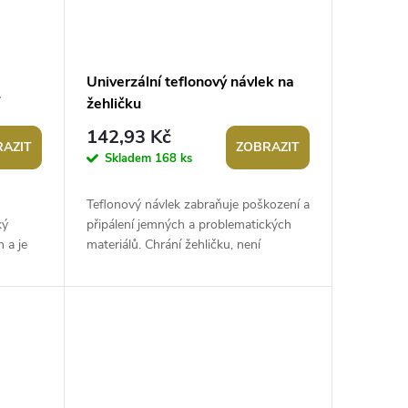
Univerzální teflonový návlek na
žehličku
142,93 Kč
AZIT
ZOBRAZIT
Skladem
168 ks
Teflonový návlek zabraňuje poškození a
ký
připálení jemných a problematických
 a je
materiálů. Chrání žehličku, není
y, kdo
náchylný na poškrábání. Chrání také...