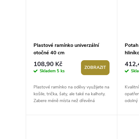
Plastové ramínko univerzální
Potah 
otočné 40 cm
hliní
108,90 Kč
412,
ZOBRAZIT
Skladem
5 ks
Skl
Plastové ramínko na oděvy využijete na
Kvalitn
košile, trička, šaty, ale také na kalhoty.
opatřen
Zabere méně místa než dřevěná
odolný
ramínka. Postranní háčky využijete...
odráží 