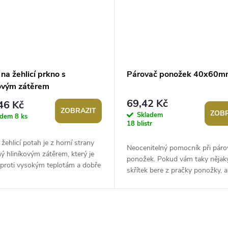
na žehlicí prkno s
Párovač ponožek 40x60m
kovým zátěrem
69,42 Kč
46 Kč
ZOBRAZIT
ZOBR
Skladem
adem
8 ks
18 blistr
í žehlicí potah je z horní strany
Neocenitelný pomocník při páro
ý hliníkovým zátěrem, který je
ponožek. Pokud vám taky nějak
 proti vysokým teplotám a dobře
skřítek bere z pračky ponožky, a
teplo. Po obvodu má...
přestože si je do pračky napáruj
vytažení...