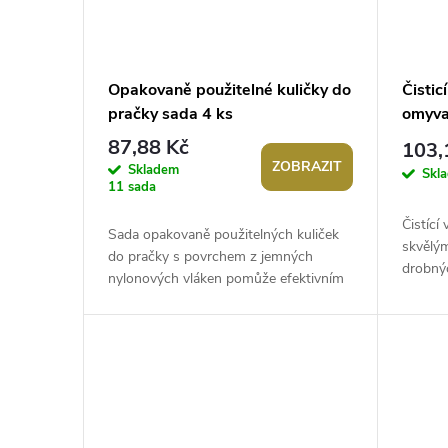
Opakovaně použitelné kuličky do
Čistic
pračky sada 4 ks
omyva
87,88 Kč
103,
ZOBRAZIT
Skladem
Skl
11 sada
Čistící
Sada opakovaně použitelných kuliček
skvělý
do pračky s povrchem z jemných
drobnýc
nylonových vláken pomůže efektivním
vlasů z
a jednoduchým způsobem zbavit se
vlasů a...