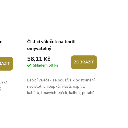
m
Čisticí váleček na textil
omyvatelný
56,11 Kč
ZOBRAZIT
AZIT
Skladem
58 ks
Lepicí váleček se používá k odstranění
vání
nečistot, chloupků, vlasů, např. z
ý
kabátů, tmavých triček, kalhot, potahů
atd. Po použití váleček omyjte...
ete, po