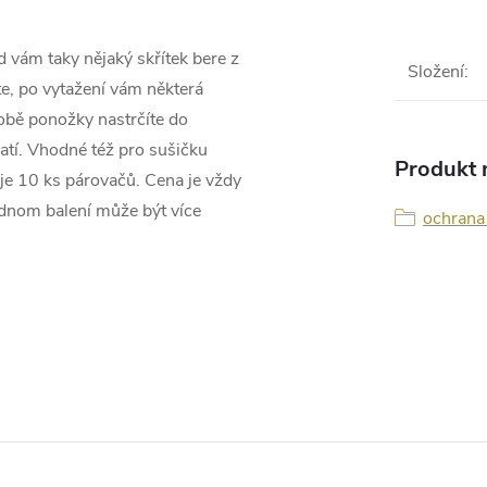
 vám taky nějaký skřítek bere z
Složení
:
te, po vytažení vám některá
í obě ponožky nastrčíte do
atí. Vhodné též pro sušičku
Produkt n
je 10 ks párovačů. Cena je vždy
jednom balení může být více
ochrana