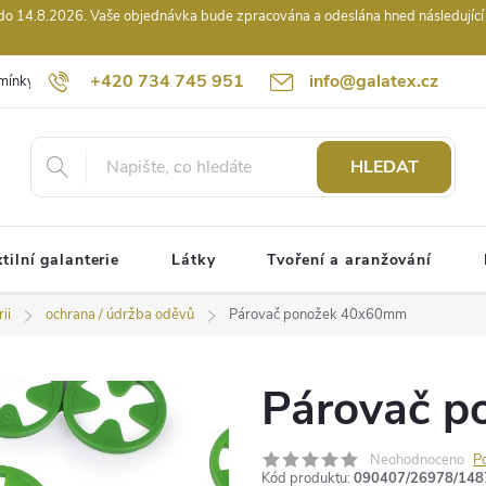
14.8.2026. Vaše objednávka bude zpracována a odeslána hned následující pr
+420 734 745 951
info@galatex.cz
mínky
Podmínky ochrany osobních údajů
Kontakty
Hodnocení
HLEDAT
tilní galanterie
Látky
Tvoření a aranžování
ii
ochrana / údržba oděvů
Párovač ponožek 40x60mm
Párovač 
Neohodnoceno
P
Kód produktu:
090407/26978/148