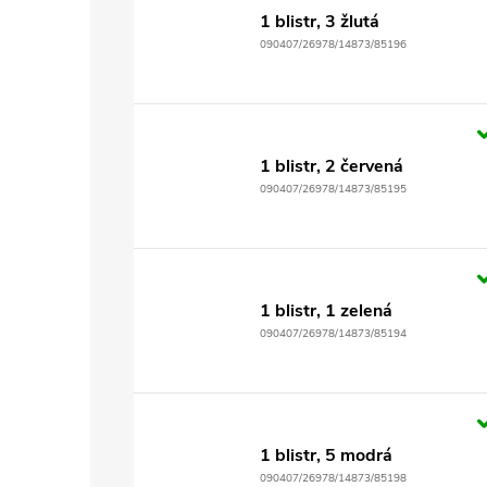
1 blistr, 3 žlutá
090407/26978/14873/85196
1 blistr, 2 červená
090407/26978/14873/85195
1 blistr, 1 zelená
090407/26978/14873/85194
1 blistr, 5 modrá
090407/26978/14873/85198