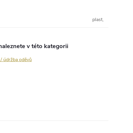
plast,
aleznete v této kategorii
 / údržba oděvů