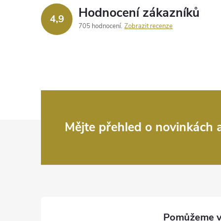
Hodnocení zákazníků
4,9
705 hodnocení
Zobrazit recenze
Z
Mějte přehled o novinkách
á
p
a