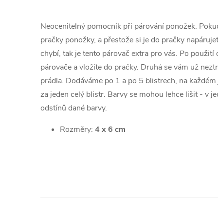
Neocenitelný pomocník při párování ponožek. Pokud
pračky ponožky, a přestože si je do pračky napáruje
chybí, tak je tento párovač extra pro vás. Po použit
párovače a vložíte do pračky. Druhá se vám už neztr
prádla. Dodáváme po 1 a po 5 blistrech, na každém 
za jeden celý blistr. Barvy se mohou lehce lišit - v 
odstínů dané barvy.
Rozměry:
4 x 6 cm