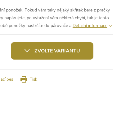
ní ponožek. Pokud vám taky nějaký skřítek bere z pračky
ky napárujete, po vytažení vám některá chybí, tak je tento
í obě ponožky nastrčíte do párovače a
Detailní informace
ZVOLTE VARIANTU
dací pes
Tisk