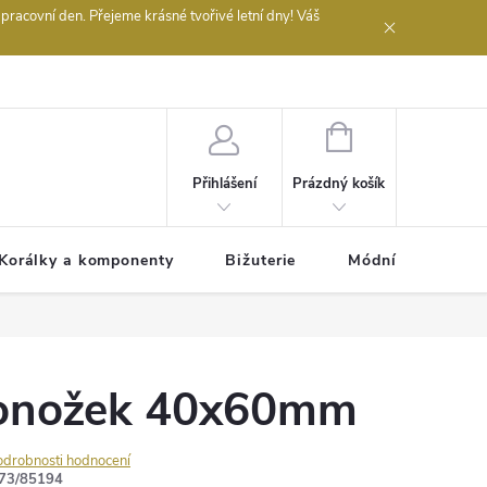
acovní den. Přejeme krásné tvořivé letní dny! Váš
 obchodu
NÁKUPNÍ
KOŠÍK
Prázdný košík
Přihlášení
Korálky a komponenty
Bižuterie
Módní doplňky
ponožek 40x60mm
odrobnosti hodnocení
73/85194