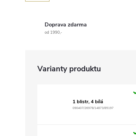
Doprava zdarma
od 1990,-
1 blistr, 4 bílá
090407/26978/14873/85197