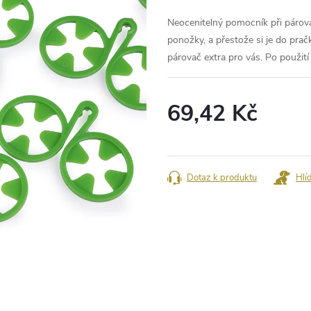
Neocenitelný pomocník při párová
ponožky, a přestože si je do prač
párovač extra pro vás. Po použit
69,42 Kč
Měrná
cena:
Dotaz k produktu
Hlí