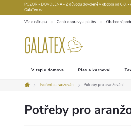
Přejít
POZOR - DOVOLENÁ - Z důvodu dovolené v období od 6.8. - do 
GalaTex.cz
na
obsah
Vše o nákupu
Ceník dopravy a platby
Obchodní pod
V teple domova
Ples a karneval
Tex
Tvoření a aranžování
Potřeby pro aranžování
Domů
Potřeby pro aranž