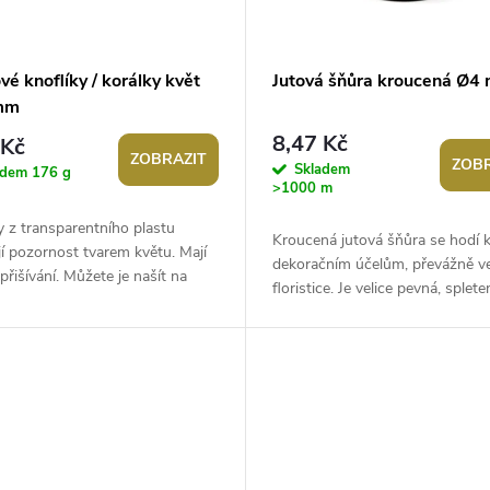
vé knoflíky / korálky květ
Jutová šňůra kroucená Ø4
mm
8,47 Kč
 Kč
ZOBRAZIT
ZOBR
Skladem
adem
176 g
>1000 m
y z transparentního plastu
Kroucená jutová šňůra se hodí 
í pozornost tvarem květu. Mají
dekoračním účelům, převážně v
přišívání. Můžete je našít na
floristice. Je velice pevná, splet
lenky, šaty, svetry apod....
pramenů. Použití: Šňůra je vhodn