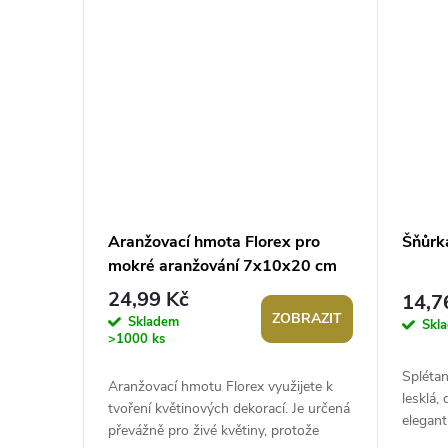
Aranžovací hmota Florex pro
Šňůrk
mokré aranžování 7x10x20 cm
cihla
24,99 Kč
14,7
ZOBRAZIT
Skladem
Skl
>1000 ks
Splétan
Aranžovací hmotu Florex využijete k
lesklá,
tvoření květinových dekorací. Je určená
elegant
převážně pro živé květiny, protože
vhodná 