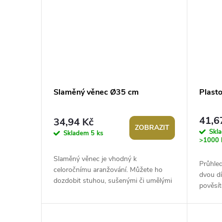
Slaměný věnec Ø35 cm
Plast
41,6
34,94 Kč
ZOBRAZIT
Skl
Skladem
5 ks
>1000 
Slaměný věnec je vhodný k
Průhled
celoročnímu aranžování. Můžete ho
dvou dí
dozdobit stuhou, sušenými či umělými
pověsít
květy a různými sezónními dekoracemi.
dalšímu
Věnce...