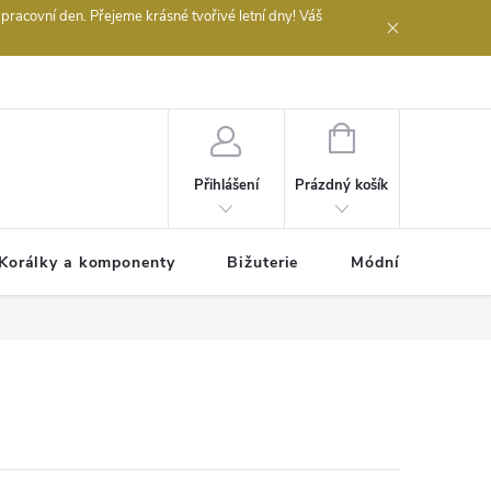
acovní den. Přejeme krásné tvořivé letní dny! Váš
 obchodu
NÁKUPNÍ
KOŠÍK
Prázdný košík
Přihlášení
Korálky a komponenty
Bižuterie
Módní doplňky