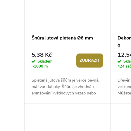
Šnůra jutová pletená Ø6 mm
Dekora
g
5,38 Kč
12,5
ZOBRAZIT
Skladem
Skl
>1000 m
424 sá
Splétaná jutová šňůra je velice pevná,
Dřevěná
má tvar dutinky. Šňůra je vhodná k
velikon
aranžování květinových vazeb nebo
Můžete 
ikeban. Využijete ji také na výrobu...
věncích