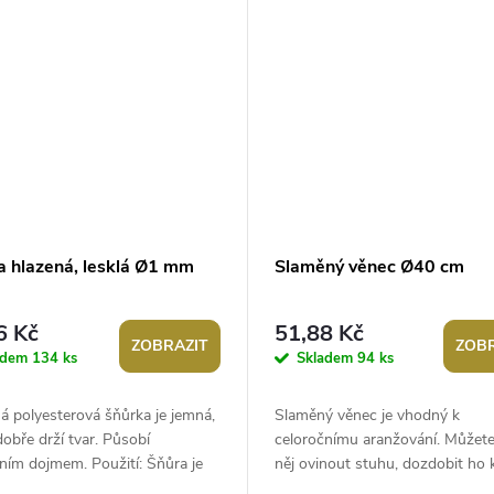
a hlazená, lesklá Ø1 mm
Slaměný věnec Ø40 cm
6 Kč
51,88 Kč
ZOBRAZIT
ZOBR
adem
134 ks
Skladem
94 ks
á polyesterová šňůrka je jemná,
Slaměný věnec je vhodný k
 dobře drží tvar. Působí
celoročnímu aranžování. Můžet
ním dojmem. Použití: Šňůra je
něj ovinout stuhu, dozdobit ho 
k výrobě různých vintage...
různými sezónními dekoracemi.