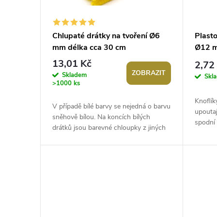
s
o
p
d
Chlupaté drátky na tvoření Ø6
Plasto
mm délka cca 30 cm
Ø12 
r
u
13,01 Kč
2,72
ZOBRAZIT
o
Skladem
k
Skl
>1000 ks
d
t
Knoflík
V případě bílé barvy se nejedná o barvu
upoutaj
sněhově bílou. Na koncích bílých
u
spodní 
ů
drátků jsou barevné chloupky z jiných
dívčí ha
barevných drátků, které lze však...
k
t
ů