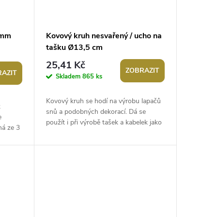
 mm
Kovový kruh nesvařený / ucho na
tašku Ø13,5 cm
25,41 Kč
ZOBRAZIT
AZIT
Skladem
865 ks
Kovový kruh se hodí na výrobu lapačů
k
snů a podobných dekorací. Dá se
e
použít i při výrobě tašek a kabelek jako
ená ze 3
ucho. Je pevný, v místě spoje není...
á k...