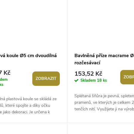
ová koule Ø5 cm dvoudílná
Bavlněná příze macrame 
rozčesávací
7 Kč
153,52 Kč
ZOBR
ZOBRAZIT
adem
Skladem
18 ks
ks
Splétaná šňůra je pevná, splete
ná plastová koule se skládá ze
pramenů, ve kterých je celkem 
lů, které spojíte a díky očku
tenčích nití. Využijete ji na výro
e jako dekoraci. Je určena k
drhaných (macrame) výrobků i na
 dozdobení např. ji můžete...