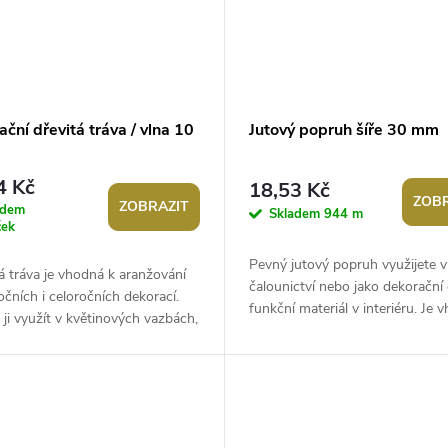
ční dřevitá tráva / vlna 10
Jutový popruh šíře 30 mm
4 Kč
18,53 Kč
ZOBR
ZOBRAZIT
adem
Skladem
944 m
ček
Pevný jutový popruh využijete v
 tráva je vhodná k aranžování
čalounictví nebo jako dekorační 
očních i celoročních dekorací.
funkční materiál v interiéru. Je 
ji využít v květinových vazbách,
také k výrobě kabelkových uch.Š
, květináčích...
30...