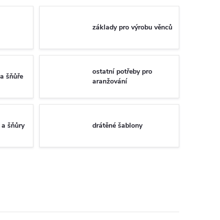
základy pro výrobu věnců
ostatní potřeby pro
na šňůře
aranžování
 a šňůry
drátěné šablony