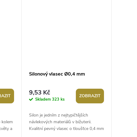
Silonový vlasec Ø0,4 mm
9,53 Kč
AZIT
ZOBRAZIT
Skladem
323 ks
Silon je jedním z nejtypičtějších
e kolem
návlekových materiálů v bižuterii.
květy a
Kvalitní pevný vlasec o tloušťce 0,4 mm
je vhodný na navlékání korálků i...