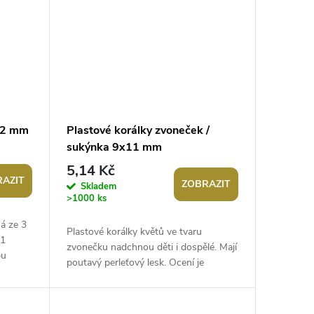
Ø2 mm
Plastové korálky zvoneček /
sukýnka 9x11 mm
5,14 Kč
AZIT
ZOBRAZIT
Skladem
>1000 ks
ná ze 3
Plastové korálky květů ve tvaru
21
zvonečku nadchnou děti i dospělé. Mají
bu
poutavý perleťový lesk. Ocení je
...
korálkářky, které rády tvoří květinové...