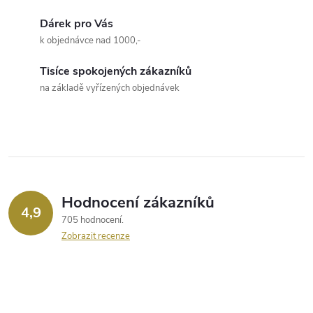
l
Dárek pro Vás
á
k objednávce nad 1000,-
d
Tisíce spokojených zákazníků
a
na základě vyřízených objednávek
c
í
p
r
Hodnocení zákazníků
4,9
705 hodnocení
v
Zobrazit recenze
k
y