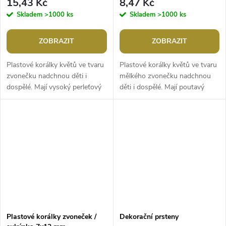
15,43 Kč
8,47 Kč
Skladem
>1000 ks
Skladem
>1000 ks
ZOBRAZIT
ZOBRAZIT
Plastové korálky květů ve tvaru
Plastové korálky květů ve tvaru
zvonečku nadchnou děti i
mělkého zvonečku nadchnou
dospělé. Mají vysoký perleťový
děti i dospělé. Mají poutavý
lesk s AB efektem. Ocení je
perleťový lesk s AB efektem.
korálkářky, které rády tvoří...
Ocení je korálkářky, které rády...
Plastové korálky zvoneček /
Dekorační prsteny