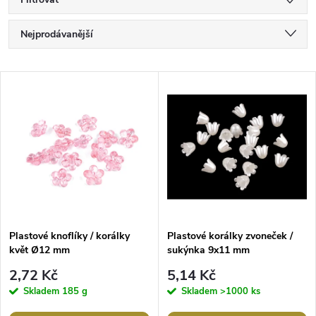
Ř
Nejprodávanější
a
Nejlevnější
V
Nejdražší
z
ý
Abecedně
e
p
n
i
í
s
p
Plastové knoflíky / korálky
Plastové korálky zvoneček /
květ Ø12 mm
sukýnka 9x11 mm
p
r
2,72 Kč
5,14 Kč
r
Skladem
185 g
Skladem
>1000 ks