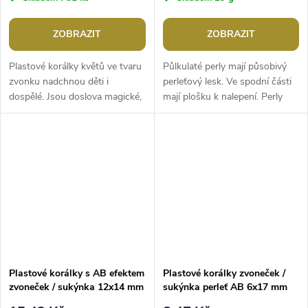
ZOBRAZIT
ZOBRAZIT
Plastové korálky květů ve tvaru
Půlkulaté perly mají působivý
zvonku nadchnou děti i
perleťový lesk. Ve spodní části
dospělé. Jsou doslova magické,
mají plošku k nalepení. Perly
protože mají vysoký perleťový
jsou vhodné na scrapbooking a
lesk s AB efektem. Ocení je...
zdobení dekoračních...
Plastové korálky s AB efektem
Plastové korálky zvoneček /
zvoneček / sukýnka 12x14 mm
sukýnka perleť AB 6x17 mm