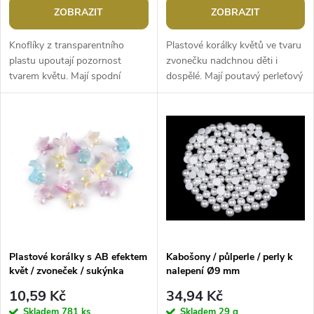
o
o
ZOBRAZIT
ZOBRAZIT
d
d
Knoflíky z transparentního
Plastové korálky květů ve tvaru
u
plastu upoutají pozornost
zvonečku nadchnou děti i
tvarem květu. Mají spodní
dospělé. Mají poutavý perleťový
u
přišívání. Můžete je našít na
lesk. Ocení je korálkářky, které
k
dívčí halenky, šaty, svetry
rády tvoří květinové...
k
apod....
t
t
ů
ů
Plastové korálky s AB efektem
Kabošony / půlperle / perly k
květ / zvoneček / sukýnka
nalepení Ø9 mm
12x16 mm
10,59 Kč
34,94 Kč
Skladem
781 ks
Skladem
29 g