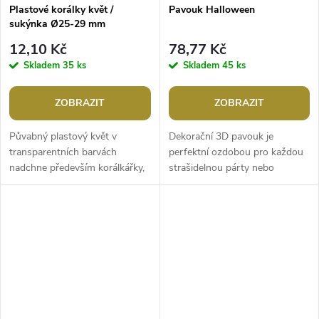
Plastové korálky květ /
Pavouk Halloween
sukýnka Ø25-29 mm
12,10 Kč
78,77 Kč
Skladem
35 ks
Skladem
45 ks
ZOBRAZIT
ZOBRAZIT
Půvabný plastový květ v
Dekorační 3D pavouk je
transparentních barvách
perfektní ozdobou pro každou
nadchne především korálkářky,
strašidelnou párty nebo
které rády tvoří květinové
tematickou výzdobu. Je
šperky. Je velice lehký, vhodný i
realisticky zpracovaný, má
na...
dlouhé proužkované...