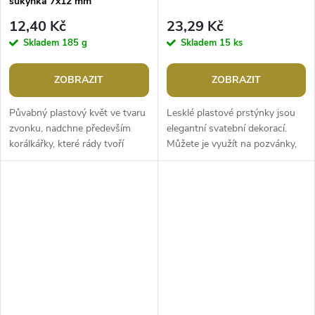
sukýnka 7x12 mm
12,40 Kč
23,29 Kč
Skladem
185 g
Skladem
15 ks
ZOBRAZIT
ZOBRAZIT
Půvabný plastový květ ve tvaru
Lesklé plastové prstýnky jsou
zvonku, nadchne především
elegantní svatební dekorací.
korálkářky, které rády tvoří
Můžete je využít na pozvánky,
květinové šperky nebo malé
ozdobení slavnostní tabule,
andělíčky. Je velice lehký,...
ubrousků apod. Jsou vhodné...