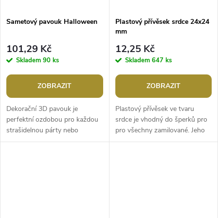
Sametový pavouk Halloween
Plastový přívěsek srdce 24x24
mm
101,29 Kč
12,25 Kč
Skladem
90 ks
Skladem
647 ks
ZOBRAZIT
ZOBRAZIT
Dekorační 3D pavouk je
Plastový přívěsek ve tvaru
perfektní ozdobou pro každou
srdce je vhodný do šperků pro
strašidelnou párty nebo
pro všechny zamilované. Jeho
tematickou výzdobu. Tento
velikost je vhodná na
realisticky zpracovaný pavouk
náhrdelníky, do ketlovaných
má povrch,...
náramků...