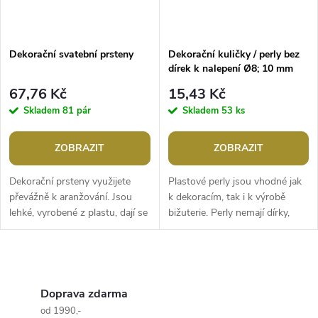
Dekorační svatební prsteny
Dekorační kuličky / perly bez
dírek k nalepení Ø8; 10 mm
67,76 Kč
15,43 Kč
Skladem
81 pár
Skladem
53 ks
ZOBRAZIT
ZOBRAZIT
Dekorační prsteny využijete
Plastové perly jsou vhodné jak
převážně k aranžování. Jsou
k dekoracím, tak i k výrobě
lehké, vyrobené z plastu, dají se
bižuterie. Perly nemají dírky,
mírně pootevřít. Můžete je
proto se vlepují. Pro vlepení
využít jako svatební dekoraci...
můžete použít např....
O
v
Doprava zdarma
od 1990,-