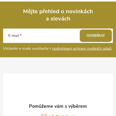
v
ý
Mějte přehled o novinkách
a slevách
Z
p
i
á
E-mail
ODEBÍRAT
s
p
Vložením e-mailu souhlasíte s
podmínkami ochrany osobních údajů
u
a
t
í