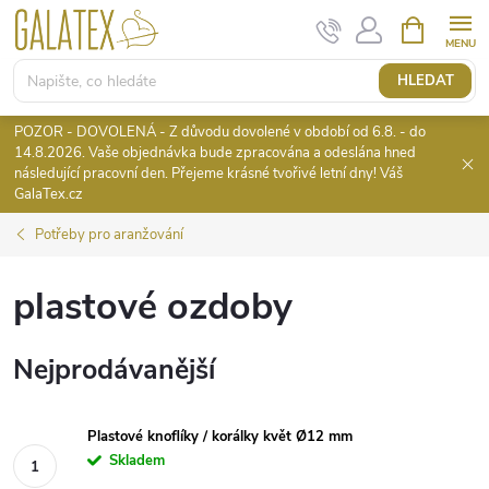
Přejít
NÁKUPNÍ
KOŠÍK
na
obsah
HLEDAT
POZOR - DOVOLENÁ - Z důvodu dovolené v období od 6.8. - do
14.8.2026. Vaše objednávka bude zpracována a odeslána hned
následující pracovní den. Přejeme krásné tvořivé letní dny! Váš
GalaTex.cz
Potřeby pro aranžování
plastové ozdoby
Nejprodávanější
Plastové knoflíky / korálky květ Ø12 mm
Skladem