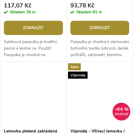
117,07 Kč
93,78 Kč
Skladem
36 m
Skladem
81 m
ZOBRAZIT
ZOBRAZIT
Saténová paspulka je kvalitní,
Paspulka je vhodná k olemování
pevná a leskne se. Použití:
bytového textilu (ubrusů, deček,
Paspulka je vhodná na
polštářů, záclonek), kterému
olemování bytového textilu
dodá pevnost ve švech a
Akce
(ubrusů, deček, polštářů,
odolnost vůči opotřebení.Šíře:...
záclonek) i...
Výprodej
–64 %
39,93 Kč
Lemovka pletená zakládaná
Výprodej - Všívací lemovka /