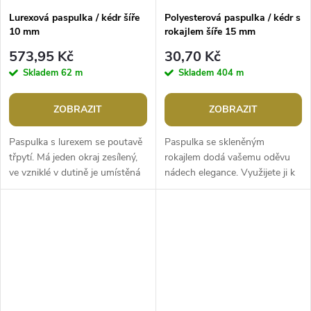
Lurexová paspulka / kédr šíře
Polyesterová paspulka / kédr s
10 mm
rokajlem šíře 15 mm
573,95 Kč
30,70 Kč
Skladem
62 m
Skladem
404 m
ZOBRAZIT
ZOBRAZIT
Paspulka s lurexem se poutavě
Paspulka se skleněným
třpytí. Má jeden okraj zesílený,
rokajlem dodá vašemu oděvu
ve vzniklé v dutině je umístěná
nádech elegance. Využijete ji k
zakroucená příze. Paspulka má
ozdobení lemů či švů. Korálky
šíři 10 mm. Průměr...
jsou přišité na monofilovém
základě....