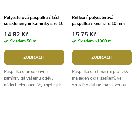
Polyesterová paspulka / kédr
Reflexní polyesterová
se skleněnými kamínky šíře 10
paspulka / kédr šíře 10 mm
mm
14,82 Kč
15,75 Kč
Skladem
50 m
Skladem
>1000 m
ZOBRAZIT
ZOBRAZIT
Paspulka s broušenými
Paspulka s reflexními proužky
kamínky dá vašemu oděvu
má jeden okraj zesílený, ve
nádech elegance. Využijete ji k
vzniklé v dutině má vloženou
ozdobení lemů či švů. Je
bavlněnou přízi. Tato lemovací
jednostranná, kamínky jsou
stuha se používá ke zpevnění...
nalepené v řadě...