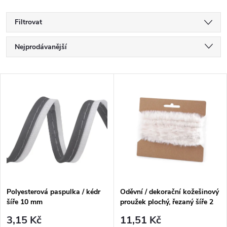
Filtrovat
Ř
Nejprodávanější
a
Nejlevnější
V
Nejdražší
z
ý
Abecedně
e
p
n
i
í
s
p
Polyesterová paspulka / kédr
Oděvní / dekorační kožešinový
šíře 10 mm
proužek plochý, řezaný šíře 2
p
cm
r
3,15 Kč
11,51 Kč