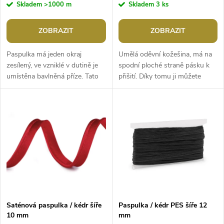
r
Skladem
>1000 m
Skladem
3 ks
o
o
ZOBRAZIT
ZOBRAZIT
d
d
Paspulka má jeden okraj
Umělá oděvní kožešina, má na
u
zesílený, ve vzniklé v dutině je
spodní ploché straně pásku k
umístěna bavlněná příze. Tato
přišití. Díky tomu ji můžete
u
lemovací stuha se používá ke
našít na lemy kapucí, rukávů,
k
zpevnění a ozdobě lemů či
kabátů, čepic, rukavic apod....
k
švů,...
t
t
ů
ů
Saténová paspulka / kédr šíře
Paspulka / kédr PES šíře 12
10 mm
mm