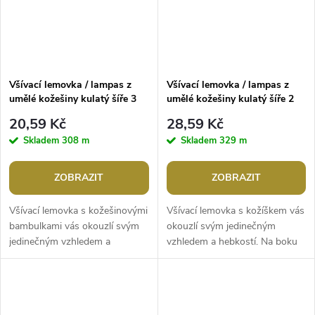
Všívací lemovka / lampas z
Všívací lemovka / lampas z
umělé kožešiny kulatý šíře 3
umělé kožešiny kulatý šíře 2
cm
cm
20,59 Kč
28,59 Kč
Skladem
308 m
Skladem
329 m
ZOBRAZIT
ZOBRAZIT
Všívací lemovka s kožešinovými
Všívací lemovka s kožíškem vás
bambulkami vás okouzlí svým
okouzlí svým jedinečným
jedinečným vzhledem a
vzhledem a hebkostí. Na boku
hebkostí. Na boku má textilní
má textilní pruh široký 1,3 cm,
pruh široký 1,3 cm, který slouží
který slouží do všití lemů či...
do...