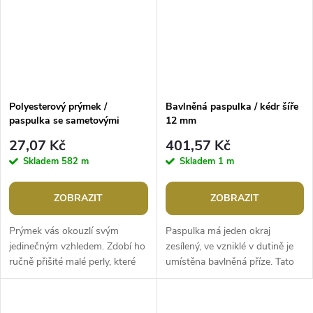
Polyesterový prýmek /
Bavlněná paspulka / kédr šíře
paspulka se sametovými
12 mm
perlami šíře 12 mm
27,07 Kč
401,57 Kč
Skladem
582 m
Skladem
1 m
ZOBRAZIT
ZOBRAZIT
Prýmek vás okouzlí svým
Paspulka má jeden okraj
jedinečným vzhledem. Zdobí ho
zesílený, ve vzniklé v dutině je
ručně přišité malé perly, které
umístěna bavlněná příze. Tato
jsou pokryté sametem.
lemovací stuha se používá ke
Prýmkem můžete ozdobit
zpevnění a ozdobě lemů či
tašky, boty,...
švů,...