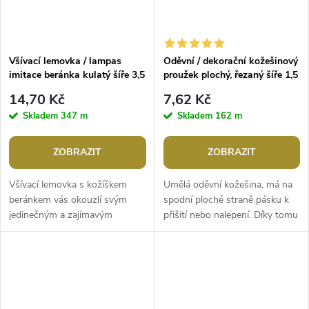
Všívací lemovka / lampas
Oděvní / dekorační kožešinový
imitace beránka kulatý šíře 3,5
proužek plochý, řezaný šíře 1,5
cm
cm
14,70 Kč
7,62 Kč
Skladem
347 m
Skladem
162 m
ZOBRAZIT
ZOBRAZIT
Všívací lemovka s kožíškem
Umělá oděvní kožešina, má na
beránkem vás okouzlí svým
spodní ploché straně pásku k
jedinečným a zajímavým
přišití nebo nalepení. Díky tomu
vzhledem. Na boku má textilní
ji můžete našít na lemy kapucí,
pruh široký 1,3 cm, který slouží
rukávů, kabátů, čepic,...
do všití...