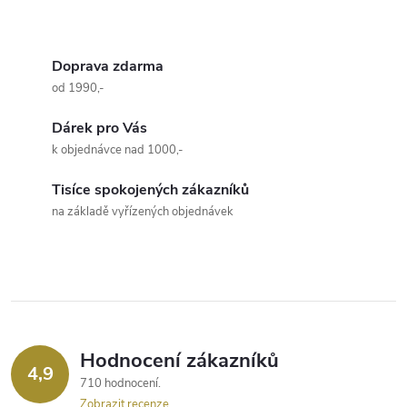
okraje kalhot či sukní...
O
v
Doprava zdarma
od 1990,-
l
Dárek pro Vás
á
k objednávce nad 1000,-
d
Tisíce spokojených zákazníků
a
na základě vyřízených objednávek
c
í
p
r
Hodnocení zákazníků
4,9
710 hodnocení
v
Zobrazit recenze