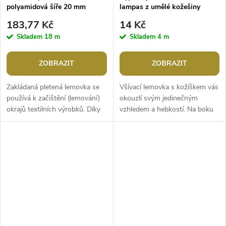
polyamidová šíře 20 mm
lampas z umělé kožešiny
kulatý šíře 2 cm - červená, 1m
183,77 Kč
14 Kč
Skladem
18 m
Skladem
4 m
ZOBRAZIT
ZOBRAZIT
Zakládaná pletená lemovka se
Všívací lemovka s kožíškem vás
používá k začištění (lemování)
okouzlí svým jedinečným
okrajů textilních výrobků. Díky
vzhledem a hebkostí. Na boku
své jemné textuře je vhodná na
má textilní pruh široký 1,3 cm,
spodní prádlo, halenky,...
který slouží do všití lemů či...