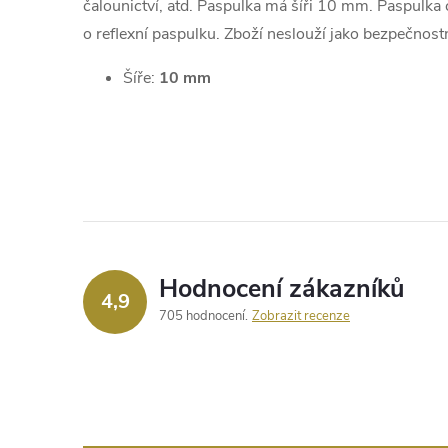
čalounictví, atd. Paspulka má šíři 10 mm. Paspulka č
o reflexní paspulku. Zboží neslouží jako bezpečnostn
Šíře:
10 mm
Hodnocení zákazníků
4,9
705 hodnocení
Zobrazit recenze