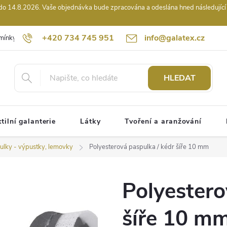
14.8.2026. Vaše objednávka bude zpracována a odeslána hned následující pr
+420 734 745 951
info@galatex.cz
mínky
Podmínky ochrany osobních údajů
Kontakty
Hodnocení
HLEDAT
tilní galanterie
Látky
Tvoření a aranžování
ulky - výpustky, lemovky
Polyesterová paspulka / kédr šíře 10 mm
Polyestero
šíře 10 m