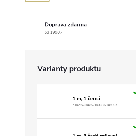
Doprava zdarma
od 1990,-
1 m, 1 černá
510297/30692/103387/109095
1 m, 3 šedá reflexní