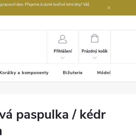
acovní den. Přejeme krásné tvořivé letní dny! Váš
 obchodu
NÁKUPNÍ
KOŠÍK
Prázdný košík
Přihlášení
Korálky a komponenty
Bižuterie
Módní doplňky
vá paspulka / kédr
m