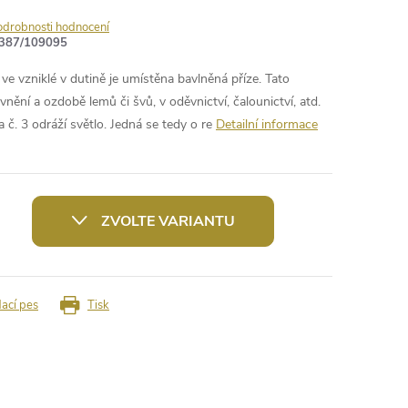
odrobnosti hodnocení
387/109095
 ve vzniklé v dutině je umístěna bavlněná příze. Tato
nění a ozdobě lemů či švů, v oděvnictví, čalounictví, atd.
č. 3 odráží světlo. Jedná se tedy o re
Detailní informace
ZVOLTE VARIANTU
dací pes
Tisk