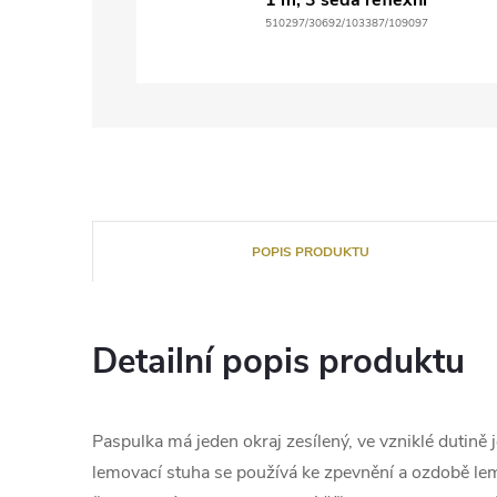
510297/30692/103387/109097
POPIS PRODUKTU
Detailní popis produktu
Paspulka má jeden okraj zesílený, ve vzniklé dutině 
lemovací stuha se používá ke zpevnění a ozdobě lemů