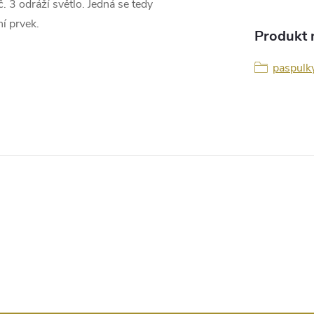
. 3 odráží světlo. Jedná se tedy
í prvek.
Produkt n
paspulk