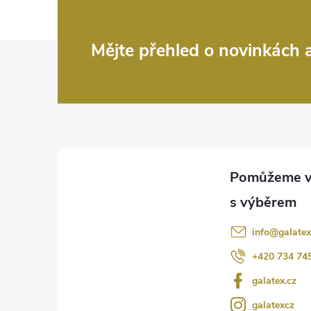
Z
Mějte přehled o novinkách
á
p
a
t
í
info
@
galatex
+420 734 74
galatex.cz
galatexcz