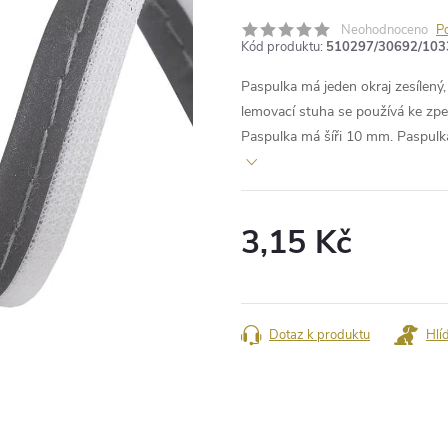
Neohodnoceno
P
Kód produktu:
510297/30692/103
Paspulka má jeden okraj zesílený,
lemovací stuha se používá ke zpev
Paspulka má šíři 10 mm. Paspulka 
3,15 Kč
Měrná
cena:
Dotaz k produktu
Hlí