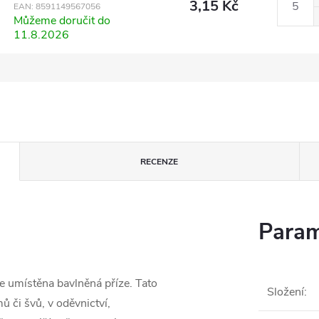
3,15 Kč
EAN:
8591149567056
Můžeme doručit do
11.8.2026
RECENZE
Param
je umístěna bavlněná příze. Tato
Složení
:
 či švů, v oděvnictví,