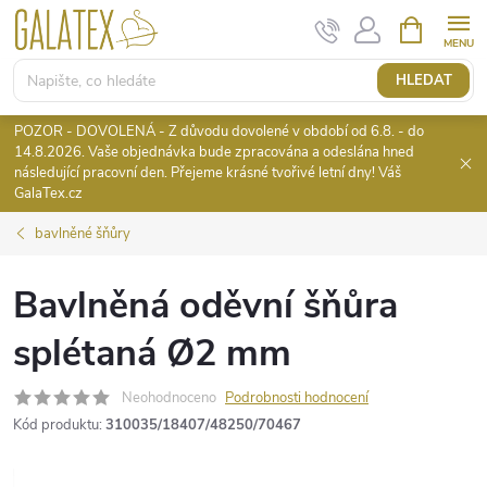
Přejít
NÁKUPNÍ
KOŠÍK
na
obsah
HLEDAT
POZOR - DOVOLENÁ - Z důvodu dovolené v období od 6.8. - do
14.8.2026. Vaše objednávka bude zpracována a odeslána hned
následující pracovní den. Přejeme krásné tvořivé letní dny! Váš
GalaTex.cz
bavlněné šňůry
Bavlněná oděvní šňůra
splétaná Ø2 mm
Neohodnoceno
Podrobnosti hodnocení
Kód produktu:
310035/18407/48250/70467