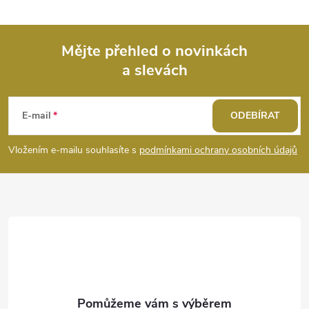
Mějte přehled o novinkách
a slevách
Z
á
E-mail
ODEBÍRAT
p
Vložením e-mailu souhlasíte s
podmínkami ochrany osobních údajů
a
t
í