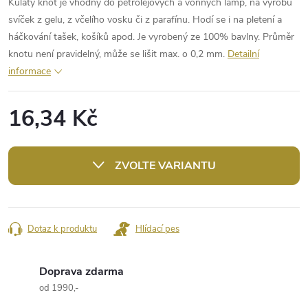
Kulatý knot je vhodný do petrolejových a vonných lamp, na výrobu
svíček z gelu, z včelího vosku či z parafínu. Hodí se i na pletení a
háčkování tašek, košíků apod. Je vyrobený ze 100% bavlny. Průměr
knotu není pravidelný, může se lišit max. o 0,2 mm.
Detailní
informace
16,34 Kč
Měrná
cena:
ZVOLTE VARIANTU
Dotaz k produktu
Hlídací pes
Doprava zdarma
od 1990,-