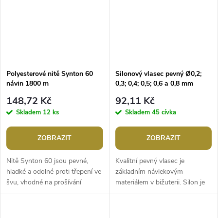
Polyesterové nitě Synton 60
Silonový vlasec pevný Ø0,2;
návin 1800 m
0,3; 0,4; 0,5; 0,6 a 0,8 mm
148,72 Kč
92,11 Kč
Skladem
12 ks
Skladem
45 cívka
ZOBRAZIT
ZOBRAZIT
Nitě Synton 60 jsou pevné,
Kvalitní pevný vlasec je
hladké a odolné proti třepení ve
základním návlekovým
švu, vhodné na prošívání
materiálem v bižuterii. Silon je
koženky. Využijete je na šití
vhodný na klasické navlékání
tašek, kabelek, kufrů, pásků,...
korálků. Je vhodný i pro
aranžérské...