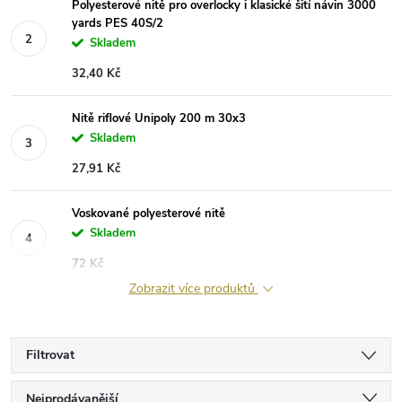
Polyesterové nitě pro overlocky i klasické šití návin 3000
yards PES 40S/2
Skladem
32,40 Kč
Nitě riflové Unipoly 200 m 30x3
Skladem
27,91 Kč
Voskované polyesterové nitě
Skladem
72 Kč
Zobrazit více produktů
Filtrovat
Ř
Nejprodávanější