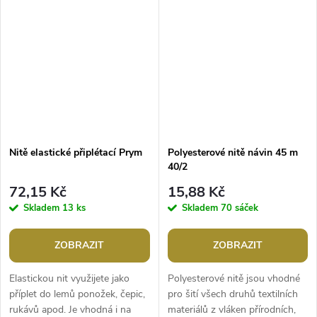
Využijete ji na velmi...
vyšívání.Návin: 100 mTloušťka...
Nitě elastické připlétací Prym
Polyesterové nitě návin 45 m
40/2
72,15 Kč
15,88 Kč
Skladem
13 ks
Skladem
70 sáček
ZOBRAZIT
ZOBRAZIT
Elastickou nit využijete jako
Polyesterové nitě jsou vhodné
příplet do lemů ponožek, čepic,
pro šití všech druhů textilních
rukávů apod. Je vhodná i na
materiálů z vláken přírodních,