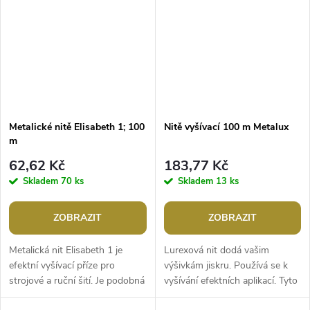
Metalické nitě Elisabeth 1; 100
Nitě vyšívací 100 m Metalux
m
62,62 Kč
183,77 Kč
Skladem
70 ks
Skladem
13 ks
ZOBRAZIT
ZOBRAZIT
Metalická nit Elisabeth 1 je
Lurexová nit dodá vašim
efektní vyšívací příze pro
výšivkám jiskru. Používá se k
strojové a ruční šití. Je podobná
vyšívání efektních aplikací. Tyto
niti Titolo, která se již nevyrábí.
nitě jsou vhodné pro ruční