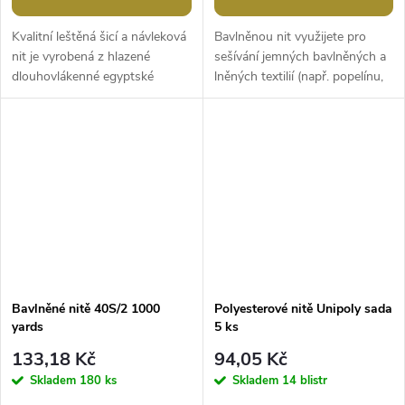
Kvalitní leštěná šicí a návleková
Bavlněnou nit využijete pro
nit je vyrobená z hlazené
sešívání jemných bavlněných a
dlouhovlákenné egyptské
lněných textilií (např. popelínu,
bavlny. Oceníte její vysokou
košiloviny, jemných bavlněných
pevnost a ideální pružnost. Nit
pláten), kde...
se...
Bavlněné nitě 40S/2 1000
Polyesterové nitě Unipoly sada
yards
5 ks
133,18 Kč
94,05 Kč
Skladem
180 ks
Skladem
14 blistr