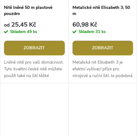
Nitě lněné 50 m plastové
Metalické nitě Elisabeth 3; 50
pouzdro
m
25,45 Kč
60,98 Kč
od
Skladem
49 ks
Skladem
31 ks
ZOBRAZIT
ZOBRAZIT
Lněné nitě pro vaši domácnost.
Metalická nit Elisabeth 3 je
Tyto kvalitní české nitě můžete
efektní vyšívací příze pro
použít také na šití těžké
strojové a ruční šití. Je podobná
konfekce, která kvalitní silné
niti Titano, která se již nevyrábí.
nitě přímo vyžaduje. Každá...
Využijete ji na velmi...