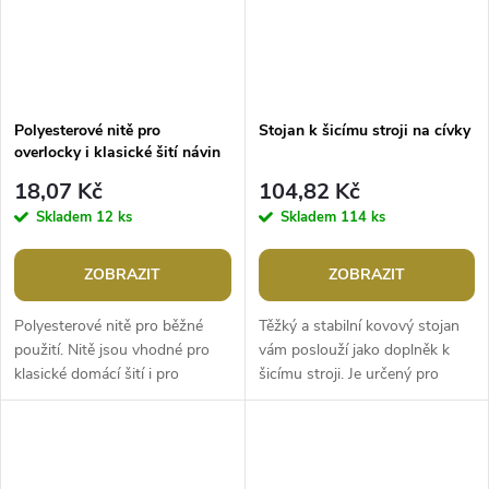
Polyesterové nitě pro
Stojan k šicímu stroji na cívky
overlocky i klasické šití návin
1000 m PES 40/2 James
18,07 Kč
104,82 Kč
Skladem
12 ks
Skladem
114 ks
ZOBRAZIT
ZOBRAZIT
Polyesterové nitě pro běžné
Těžký a stabilní kovový stojan
použití. Nitě jsou vhodné pro
vám poslouží jako doplněk k
klasické domácí šití i pro
šicímu stroji. Je určený pro
overlocky, svou kvalitou
odvíjení nití z velkých cívek,
přesvědčí všechny hospodyňky.
které se nevejdou do držáku...
Jsou...