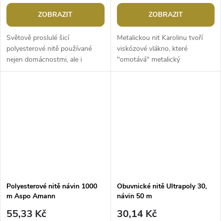
ZOBRAZIT
ZOBRAZIT
Světově proslulé šicí
Metalickou nit Karolinu tvoří
polyesterové nitě používané
viskózové vlákno, které
nejen domácnostmi, ale i
"omotává" metalický
oděvními firmami. Jsou vhodné
polyesterový proužek. Díky
pro ruční i strojové šití všech
speciálnímu prostředku, kterým
druhů...
je...
Polyesterové nitě návin 1000
Obuvnické nitě Ultrapoly 30,
m Aspo Amann
návin 50 m
55,33 Kč
30,14 Kč