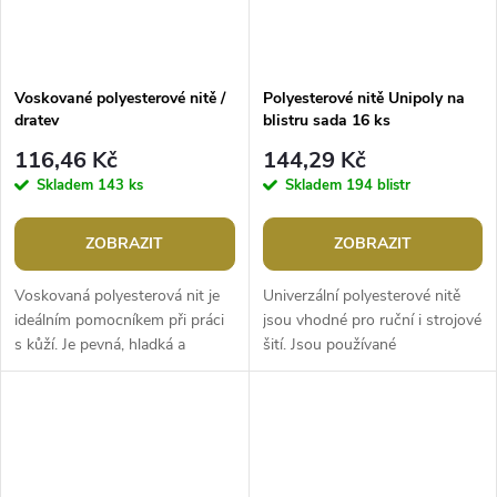
Voskované polyesterové nitě /
Polyesterové nitě Unipoly na
dratev
blistru sada 16 ks
116,46 Kč
144,29 Kč
Skladem
143 ks
Skladem
194 blistr
ZOBRAZIT
ZOBRAZIT
Voskovaná polyesterová nit je
Univerzální polyesterové nitě
ideálním pomocníkem při práci
jsou vhodné pro ruční i strojové
s kůží. Je pevná, hladká a
šití. Jsou používané
voděodolná. Využijete ji na šití
domácnostmi pro šití pletenin,
peněženek, tašek, obuvi,...
prádla, halenek, košil, ručníků...