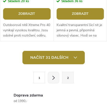
Skladem
20 ks
Skladem
36 ks
ZOBRAZIT
ZOBRAZIT
Outdoorové nitě Xtreme Pro 40
Kvalitní transparentní šicí nit je
vynikají vysokou kvalitou. Jsou
jemná a pevná, připomíná
odolné proti roztržení, oděru,
silonový vlasec. Hodí se na
UV záření, mořské vodě,
sešívání oděvů a k přišívání
teplotám až -30 °C a mají...
korálků, flitrů a dalších...
O
NAČÍST 31 DALŠÍCH
v
l
S
1
2
t
á
r
d
á
Doprava zdarma
a
n
od 1990,-