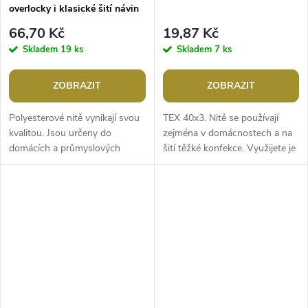
overlocky i klasické šití návin
5000 yards PES 40/2
66,70 Kč
19,87 Kč
Skladem
19 ks
Skladem
7 ks
ZOBRAZIT
ZOBRAZIT
Polyesterové nitě vynikají svou
TEX 40x3. Nitě se používají
kvalitou. Jsou určeny do
zejména v domácnostech a na
domácích a průmyslových
šití těžké konfekce. Využijete je
strojů, také do overlocků. Nit
také na přišívání knoflíků,
má výborné šicí schopnosti,...
obšívání dírek a různé domácí...