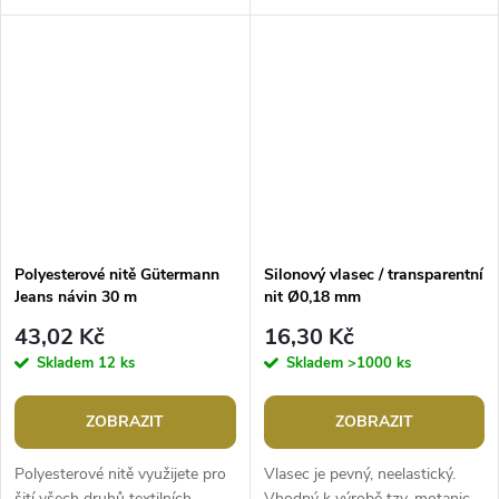
neviditelné sešívání, například
směsových i plně syntetických.
hraček.Návin: 200...
Jsou navinuté na...
Polyesterové nitě Gütermann
Silonový vlasec / transparentní
Jeans návin 30 m
nit Ø0,18 mm
43,02 Kč
16,30 Kč
Skladem
12 ks
Skladem
>1000 ks
ZOBRAZIT
ZOBRAZIT
Polyesterové nitě využijete pro
Vlasec je pevný, neelastický.
šití všech druhů textilních
Vhodný k výrobě tzv. motanic,