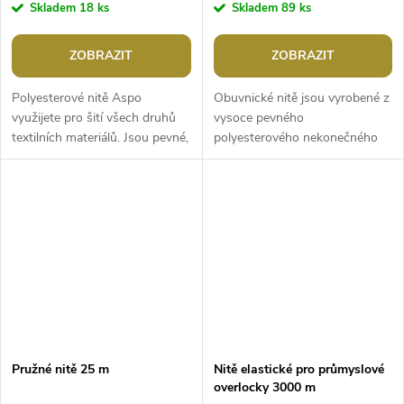
Skladem
18 ks
Skladem
89 ks
ZOBRAZIT
ZOBRAZIT
Polyesterové nitě Aspo
Obuvnické nitě jsou vyrobené z
využijete pro šití všech druhů
vysoce pevného
textilních materiálů. Jsou pevné,
polyesterového nekonečného
odolné vůči oděru, stálobarevné
vlákna. Vynikají vysokou
na světle i při praní a...
pevností (v tahu i ve švu),
stálobarevností,...
Pružné nitě 25 m
Nitě elastické pro průmyslové
overlocky 3000 m