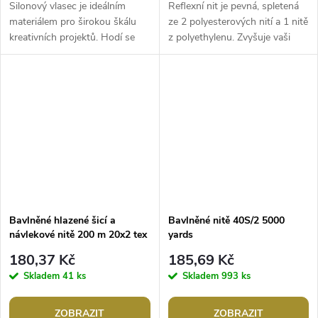
Silonový vlasec je ideálním
Reflexní nit je pevná, spletená
materiálem pro širokou škálu
ze 2 polyesterových nití a 1 nitě
kreativních projektů. Hodí se
z polyethylenu. Zvyšuje vaši
pro použití tam, kde je důležitá
bezpečnost, za tmy odráží
nenápadnost a zároveň...
světla aut. Je vhodná pro...
Bavlněné hlazené šicí a
Bavlněné nitě 40S/2 5000
návlekové nitě 200 m 20x2 tex
yards
180,37 Kč
185,69 Kč
Skladem
41 ks
Skladem
993 ks
ZOBRAZIT
ZOBRAZIT