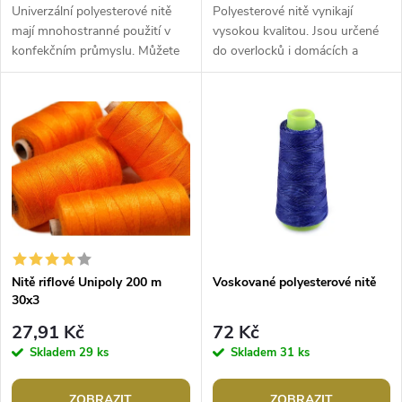
d
d
Univerzální polyesterové nitě
Polyesterové nitě vynikají
u
mají mnohostranné použití v
vysokou kvalitou. Jsou určené
konfekčním průmyslu. Můžete
do overlocků i domácích a
u
je použít na šití pletenin, prádla,
průmyslových strojů. V
k
halenek, košil, domácích...
konfekčním průmyslu se
k
používají na šití...
t
t
ů
ů
Nitě riflové Unipoly 200 m
Voskované polyesterové nitě
30x3
27,91 Kč
72 Kč
Skladem
29 ks
Skladem
31 ks
ZOBRAZIT
ZOBRAZIT