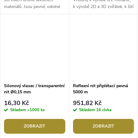
materiálů. Jsou pevné, odolné
k výrobě 2D a 3D zvířátek, k šití
vůči oděru, stálobarevné a
a našívání perliček. Vlasec je
nesráží se. K nitím je možné...
vhodný i k šití. K...
Silonový vlasec / transparentní
Reflexní nit připlétací pevná
nit Ø0,15 mm
5000 m
16,30 Kč
951,82 Kč
Skladem
>1000 ks
Skladem
16 cívka
ZOBRAZIT
ZOBRAZIT