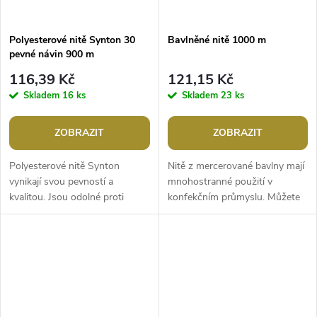
Polyesterové nitě Synton 30
Bavlněné nitě 1000 m
pevné návin 900 m
116,39 Kč
121,15 Kč
Skladem
16 ks
Skladem
23 ks
ZOBRAZIT
ZOBRAZIT
Polyesterové nitě Synton
Nitě z mercerované bavlny mají
vynikají svou pevností a
mnohostranné použití v
kvalitou. Jsou odolné proti
konfekčním průmyslu. Můžete
třepení ve švu. Využijete je na
je použít na šití pletenin, prádla,
šití cestovních zavazadel,
košil, domácích textilií...
bytových...