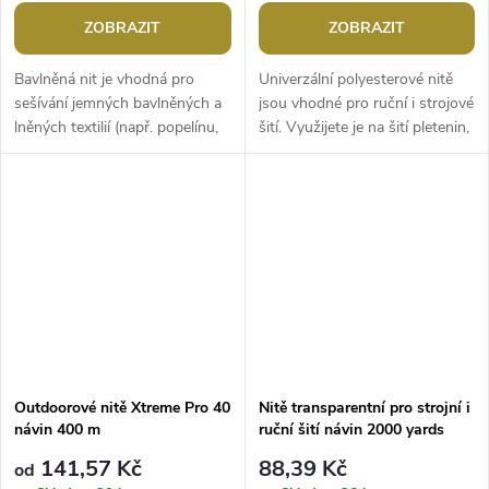
ZOBRAZIT
ZOBRAZIT
Bavlněná nit je vhodná pro
Univerzální polyesterové nitě
sešívání jemných bavlněných a
jsou vhodné pro ruční i strojové
lněných textilií (např. popelínu,
šití. Využijete je na šití pletenin,
košiloviny, jemných bavlněných
prádla, halenek, košil, domácích
pláten), kde potřebujeme,...
textilií,...
Outdoorové nitě Xtreme Pro 40
Nitě transparentní pro strojní i
návin 400 m
ruční šití návin 2000 yards
PAD
141,57 Kč
88,39 Kč
od