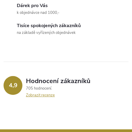
k
c
Dárek pro Vás
o
k objednávce nad 1000,-
í
v
á
Tisíce spokojených zákazníků
p
na základě vyřízených objednávek
n
r
í
v
k
y
Hodnocení zákazníků
4,9
v
705 hodnocení
Zobrazit recenze
ý
p
i