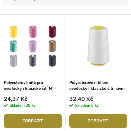
a
Nejlevnější
V
Nejdražší
z
ý
Abecedně
e
p
n
i
í
s
p
Polyesterové nitě pro
Polyesterové nitě pro
overlocky i klasické šití NTF
overlocky i klasické šití návin
p
40/2 1000 m
3000 yards PES 40S/2
r
24,37 Kč
32,40 Kč
r
Skladem
28 ks
Skladem
6 ks
o
o
ZOBRAZIT
ZOBRAZIT