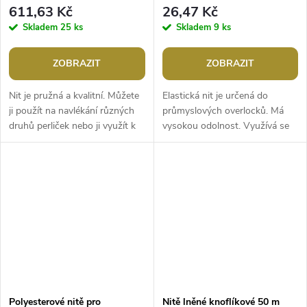
611,63 Kč
26,47 Kč
Skladem
25 ks
Skladem
9 ks
ZOBRAZIT
ZOBRAZIT
Nit je pružná a kvalitní. Můžete
Elastická nit je určená do
ji použít na navlékání různých
průmyslových overlocků. Má
druhů perliček nebo ji využít k
vysokou odolnost. Využívá se
technice vrapování, tzn.
na lemování, přišívání, sešívání
stahování látky pomocí...
okrajů všech druhů látek a...
Polyesterové nitě pro
Nitě lněné knoflíkové 50 m