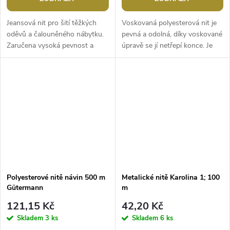
Jeansová nit pro šití těžkých
Voskovaná polyesterová nit je
oděvů a čalouněného nábytku.
pevná a odolná, díky voskované
Zaručena vysoká pevnost a
úpravě se jí netřepí konce. Je
kvalitní zvýrazněné švy.Návin:
poměrně silná, využijete ji v
200 mTloušťka nitě: 0,5
galanterii na přišívání...
mmTex:...
Polyesterové nitě návin 500 m
Metalické nitě Karolina 1; 100
Gütermann
m
121,15 Kč
42,20 Kč
Skladem
3 ks
Skladem
6 ks