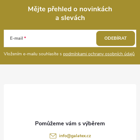
s
Mějte přehled o novinkách
u
a slevách
Z
á
E-mail
ODEBÍRAT
p
Vložením e-mailu souhlasíte s
podmínkami ochrany osobních údajů
a
t
í
info
@
galatex.cz