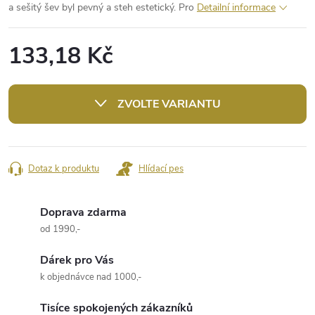
a sešitý šev byl pevný a steh estetický. Pro
Detailní informace
133,18 Kč
Měrná
cena:
ZVOLTE VARIANTU
Dotaz k produktu
Hlídací pes
Doprava zdarma
od 1990,-
Dárek pro Vás
k objednávce nad 1000,-
Tisíce spokojených zákazníků