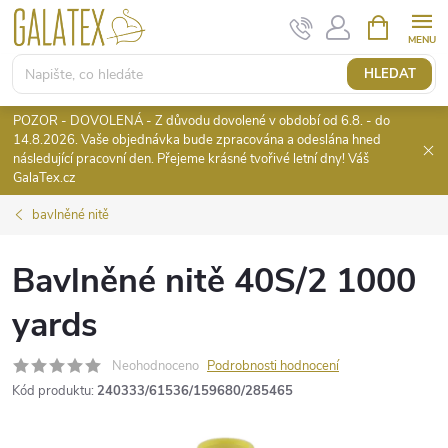
Přejít
NÁKUPNÍ
KOŠÍK
na
obsah
HLEDAT
POZOR - DOVOLENÁ - Z důvodu dovolené v období od 6.8. - do
14.8.2026. Vaše objednávka bude zpracována a odeslána hned
následující pracovní den. Přejeme krásné tvořivé letní dny! Váš
GalaTex.cz
bavlněné nitě
Bavlněné nitě 40S/2 1000
yards
Neohodnoceno
Podrobnosti hodnocení
Kód produktu:
240333/61536/159680/285465