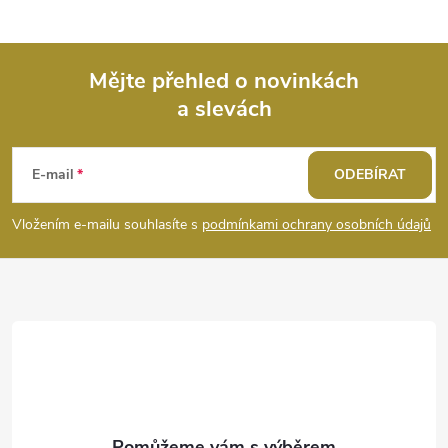
Mějte přehled o novinkách
a slevách
Z
á
E-mail
ODEBÍRAT
p
Vložením e-mailu souhlasíte s
podmínkami ochrany osobních údajů
a
t
í