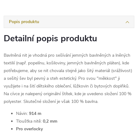
Popis produktu
Detailní popis produktu
Bavlněná nit je vhodná pro sešívání jemných bavlněných a lněných
textilií (např. popelínu, košiloviny, jemných bavlněných pláten), kde
potřebujeme, aby se nit chovala stejně jako šitý materiál (srážlivost)
a sešitý šev byl pevný a steh estetický. Pro svou "měkkost" ji
využijete i na šití dětského oblečení, lůžkovin či bytových doplňků.
Na cívce je nalepený originální štítek, kde je uvedeno složení 100 %
polyester. Skutečné složení je však 100 % bavlna.
Návin:
914 m
Tloušťka nitě:
0,2 mm
Pro overlocky