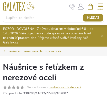
Přejít
NÁKUPNÍ
KOŠÍK
na
obsah
HLEDAT
POZOR - DOVOLENÁ - Z důvodu dovolené v období od 6.8. - do
14.8.2026. Vaše objednávka bude zpracována a odeslána hned
následující pracovní den. Přejeme krásné tvořivé letní dny! Váš
GalaTex.cz
náušnice z nerezové a chirurgické oceli
Náušnice s řetízkem z
nerezové oceli
Neohodnoceno
Podrobnosti hodnocení
Kód produktu:
330200/41612/77446/187807