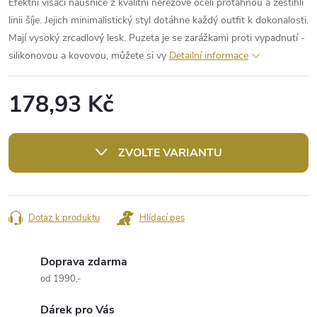
Efektní visací náušnice z kvalitní nerezové oceli protáhnou a zeštíhlí
linii šíje. Jejich minimalistický styl dotáhne každý outfit k dokonalosti.
Mají vysoký zrcadlový lesk. Puzeta je se zarážkami proti vypadnutí -
silikonovou a kovovou, můžete si vy
Detailní informace
178,93 Kč
Měrná
cena:
ZVOLTE VARIANTU
Dotaz k produktu
Hlídací pes
Doprava zdarma
od 1990,-
Dárek pro Vás