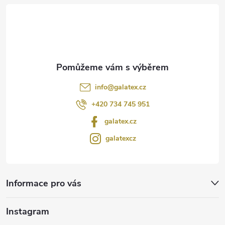
t
í
info
@
galatex.cz
+420 734 745 951
galatex.cz
galatexcz
Informace pro vás
Instagram