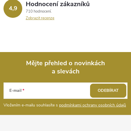
Hodnocení zákazníků
4,9
710 hodnocení
Zobrazit recenze
Mějte přehled o novinkách
a slevách
Z
á
E-mail
ODEBÍRAT
p
Vložením e-mailu souhlasíte s
podmínkami ochrany osobních údajů
a