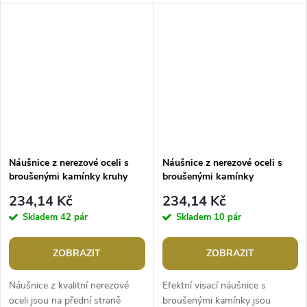
ozdobu s broušenými kamínky,
slavnostním příležitostem.
jemně se třpytí. Díky nim jsou...
Jejich přední stranu zdobí
čtyřlístek s...
Náušnice z nerezové oceli s
Náušnice z nerezové oceli s
broušenými kamínky kruhy
broušenými kamínky
234,14 Kč
234,14 Kč
Skladem
42 pár
Skladem
10 pár
ZOBRAZIT
ZOBRAZIT
Náušnice z kvalitní nerezové
Efektní visací náušnice s
oceli jsou na přední straně
broušenými kamínky jsou