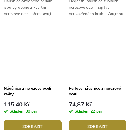
Náušnice ozdobené perlami
Elegantní náušnice z kvalitní
jsou vyrobené z kvalitní
nerezové oceli mají tvar
nerezové oceli, představují
neuzavřeného kruhu. Zaujmou
spojení moderního designu a
svou strukturou a třemi
nadčasové elegance. Jejich
spojenými řadami, skvěle doplní
organický...
byznys...
Náušnice z nerezové oceli
Perlové náušnice z nerezové
květy
oceli
115,40 Kč
74,87 Kč
Skladem
88 pár
Skladem
22 pár
ZOBRAZIT
ZOBRAZIT