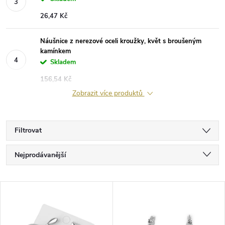
26,47 Kč
Náušnice z nerezové oceli kroužky, květ s broušeným
kamínkem
Skladem
156,54 Kč
Zobrazit více produktů
Filtrovat
Ř
Nejprodávanější
a
Nejlevnější
V
Nejdražší
z
ý
Abecedně