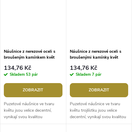
Náušnice z nerezové oceli s
Náušnice z nerezové oceli s
broušeným kamínkem květ
broušenými kamínky květ
trojlístek
134,76 Kč
134,76 Kč
Skladem
53 pár
Skladem
7 pár
ZOBRAZIT
ZOBRAZIT
Puzetové náušnice ve tvaru
Puzetové náušnice ve tvaru
květu jsou velice decentní,
květu trojlístku jsou velice
vynikají svou kvalitou
decentní, vynikají svou kvalitou
zpracování. Uprostřed jsou
zpracování. Jsou ozdobené
ozdobené broušeným
broušenými kamínky. Mají...