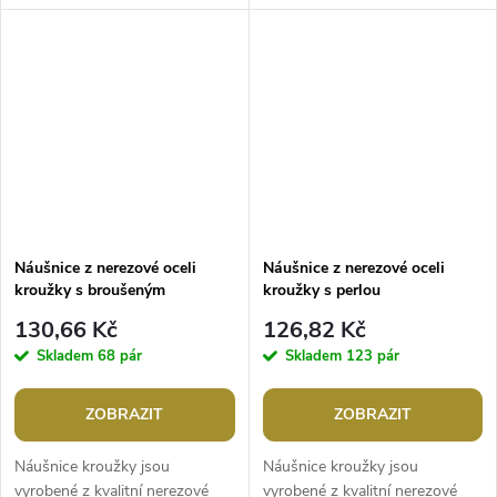
jeansovou módu. Jsou vhodné
který zvýrazní váš styl. Mají
pro ženy s oblibou výrazných...
vysoký lesk. Díky svému...
Náušnice z nerezové oceli
Náušnice z nerezové oceli
kroužky s broušeným
kroužky s perlou
kamínkem a perletí
130,66 Kč
126,82 Kč
Skladem
68 pár
Skladem
123 pár
ZOBRAZIT
ZOBRAZIT
Náušnice kroužky jsou
Náušnice kroužky jsou
vyrobené z kvalitní nerezové
vyrobené z kvalitní nerezové