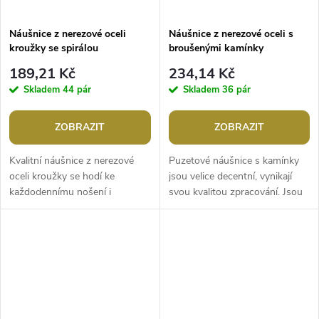
Náušnice z nerezové oceli
Náušnice z nerezové oceli s
kroužky se spirálou
broušenými kamínky
189,21 Kč
234,14 Kč
Skladem
44 pár
Skladem
36 pár
ZOBRAZIT
ZOBRAZIT
Kvalitní náušnice z nerezové
Puzetové náušnice s kamínky
oceli kroužky se hodí ke
jsou velice decentní, vynikají
každodennímu nošení i
svou kvalitou zpracování. Jsou
slavnostním příležitostem.
ozdobené broušenými kamínky,
Jejich přední stranu zdobí
mají precizní, detailní...
vkomponovaná...