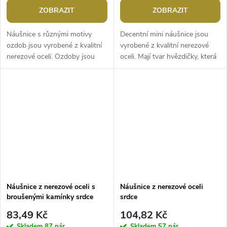
ZOBRAZIT
ZOBRAZIT
Náušnice s různými motivy
Decentní mini náušnice jsou
ozdob jsou vyrobené z kvalitní
vyrobené z kvalitní nerezové
nerezové oceli. Ozdoby jsou
oceli. Mají tvar hvězdičky, která
osázené broušenými kamínky,
je uvnitř ozdobená třpytivými
poutavě se třpytí. Využijete je
broušenými kamínky....
na...
Náušnice z nerezové oceli s
Náušnice z nerezové oceli
broušenými kamínky srdce
srdce
83,49 Kč
104,82 Kč
Skladem
87 pár
Skladem
57 pár