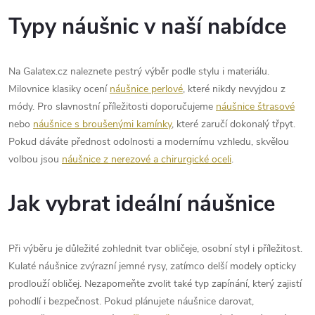
r
í
Typy náušnic v naší nabídce
v
k
Na Galatex.cz naleznete pestrý výběr podle stylu i materiálu.
y
Milovnice klasiky ocení
náušnice perlové
, které nikdy nevyjdou z
módy. Pro slavnostní příležitosti doporučujeme
náušnice štrasové
v
nebo
náušnice s broušenými kamínky
, které zaručí dokonalý třpyt.
ý
Pokud dáváte přednost odolnosti a modernímu vzhledu, skvělou
volbou jsou
náušnice z nerezové a chirurgické oceli
.
p
i
Jak vybrat ideální náušnice
s
Při výběru je důležité zohlednit tvar obličeje, osobní styl i příležitost.
u
Kulaté náušnice zvýrazní jemné rysy, zatímco delší modely opticky
prodlouží obličej. Nezapomeňte zvolit také typ zapínání, který zajistí
pohodlí i bezpečnost. Pokud plánujete náušnice darovat,