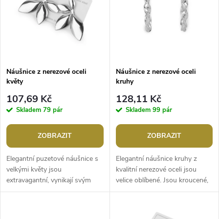
e
p
n
i
í
s
p
Náušnice z nerezové oceli
Náušnice z nerezové oceli
květy
kruhy
p
r
107,69 Kč
128,11 Kč
r
Skladem
79 pár
Skladem
99 pár
o
o
ZOBRAZIT
ZOBRAZIT
d
d
Elegantní puzetové náušnice s
Elegantní náušnice kruhy z
u
velkými květy jsou
kvalitní nerezové oceli jsou
extravagantní, vynikají svým
velice oblíbené. Jsou kroucené,
u
čistým designem. Využijete je
mají vysoký lesk. Díky svému
k
na každodenní nošení i ke
univerzálnímu vzhledu jsou...
k
slavnostním...