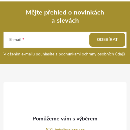
Mějte přehled o novinkách
a slevách
Z
á
E-mail
ODEBÍRAT
p
Vložením e-mailu souhlasíte s
podmínkami ochrany osobních údajů
a
t
í