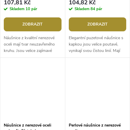
107,81 Kč
104,82 Kč
Skladem
10 pár
Skladem
84 pár
ZOBRAZIT
ZOBRAZIT
Náušnice z kvalitní nerezové
Elegantní puzetové náušnice s
oceli mají tvar neuzavřeného
kapkou jsou velice poutavé,
kruhu. Jsou velice zajímavé
vynikají svou čistou linií. Mají
svým designem, skvěle doplní
vysoký zrcadlový lesk. Využijete
byznys styl oblékání,
je na každodenní nošení...
jeansovou...
Náušnice z nerezové oceli
Perlové náušnice z nerezové