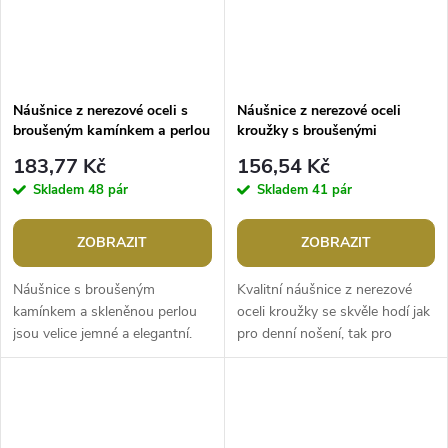
Náušnice z nerezové oceli s
Náušnice z nerezové oceli
broušeným kamínkem a perlou
kroužky s broušenými
kamínky
183,77 Kč
156,54 Kč
Skladem
48 pár
Skladem
41 pár
ZOBRAZIT
ZOBRAZIT
Náušnice s broušeným
Kvalitní náušnice z nerezové
kamínkem a skleněnou perlou
oceli kroužky se skvěle hodí jak
jsou velice jemné a elegantní.
pro denní nošení, tak pro
Poutavě se třpytí, můžete je
večerní příležitosti. Jejich přední
nosit k jakékoliv příležitosti,...
strana je ozdobená...