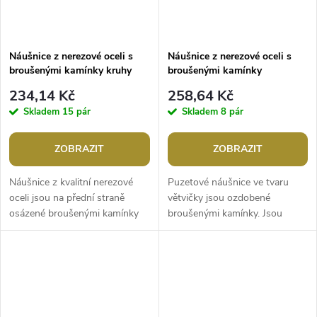
Náušnice z nerezové oceli s
Náušnice z nerezové oceli s
broušenými kamínky kruhy
broušenými kamínky
234,14 Kč
258,64 Kč
Skladem
15 pár
Skladem
8 pár
ZOBRAZIT
ZOBRAZIT
Náušnice z kvalitní nerezové
Puzetové náušnice ve tvaru
oceli jsou na přední straně
větvičky jsou ozdobené
osázené broušenými kamínky
broušenými kamínky. Jsou
ve tvaru čtverečků. Mají oslnivý
ideálním doplňkem pro
třpyt, jsou nepřehlédnutelné....
každodenní nošení i pro
speciální příležitosti,...