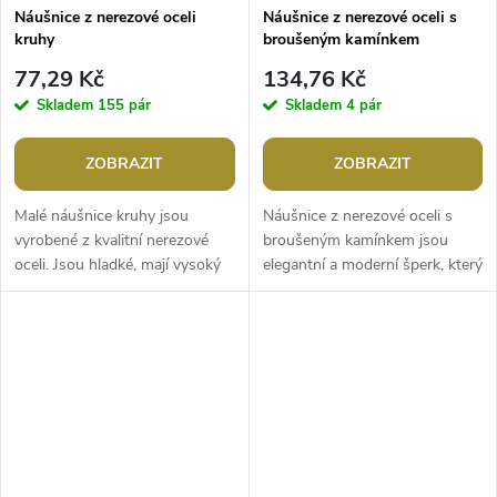
Náušnice z nerezové oceli
Náušnice z nerezové oceli s
kruhy
broušeným kamínkem
77,29 Kč
134,76 Kč
Skladem
155 pár
Skladem
4 pár
ZOBRAZIT
ZOBRAZIT
Malé náušnice kruhy jsou
Náušnice z nerezové oceli s
vyrobené z kvalitní nerezové
broušeným kamínkem jsou
oceli. Jsou hladké, mají vysoký
elegantní a moderní šperk, který
lesk. Hodí se k jakémukoliv
dodá kouzlo každému outfitu.
outfitu, oblíbíte si je na...
Mají minimalistický design,...