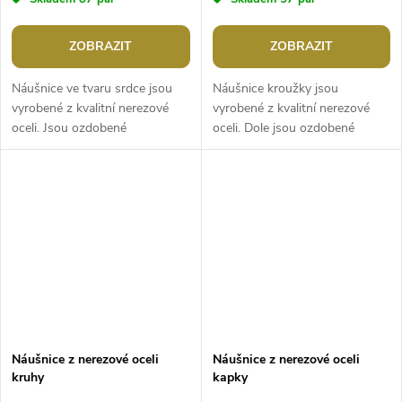
ZOBRAZIT
ZOBRAZIT
Náušnice ve tvaru srdce jsou
Náušnice kroužky jsou
vyrobené z kvalitní nerezové
vyrobené z kvalitní nerezové
oceli. Jsou ozdobené
oceli. Dole jsou ozdobené
broušenými kamínky. Oceníte je
přívěskem srdíčka, jsou velice
ke každodennímu nošení,
elegantní. Oceníte je ke
skvěle doplní...
každodennímu...
Náušnice z nerezové oceli
Náušnice z nerezové oceli
kruhy
kapky