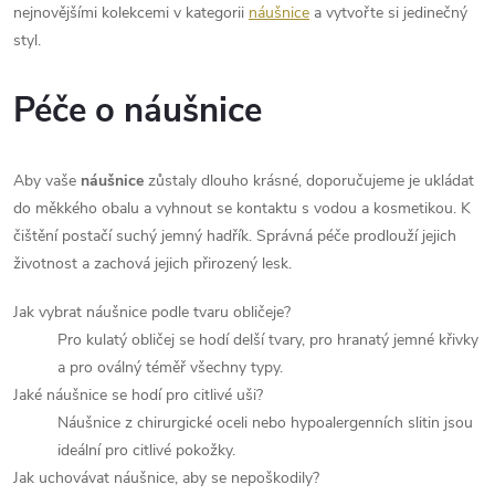
nejnovějšími kolekcemi v kategorii
náušnice
a vytvořte si jedinečný
styl.
Péče o náušnice
Aby vaše
náušnice
zůstaly dlouho krásné, doporučujeme je ukládat
do měkkého obalu a vyhnout se kontaktu s vodou a kosmetikou. K
čištění postačí suchý jemný hadřík. Správná péče prodlouží jejich
životnost a zachová jejich přirozený lesk.
Jak vybrat náušnice podle tvaru obličeje?
Pro kulatý obličej se hodí delší tvary, pro hranatý jemné křivky
a pro oválný téměř všechny typy.
Jaké náušnice se hodí pro citlivé uši?
Náušnice z chirurgické oceli nebo hypoalergenních slitin jsou
ideální pro citlivé pokožky.
Jak uchovávat náušnice, aby se nepoškodily?