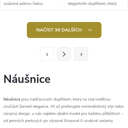
osázené jednou řadou
elegantním doplňkem, který
broušených kamínků. Mají
dokonale kombinuje moderní
oslnivý třpyt, jsou
design s klasickým stylem. Jsou
nepřehlédnutelné. Jsou...
vyrobené z...
O
NAČÍST 36 DALŠÍCH
v
l
S
1
3
t
á
r
d
á
Náušnice
a
n
k
c
o
Náušnice
jsou nadčasovým doplňkem, který se stal nedílnou
í
v
součástí ženské elegance. Ať už preferujete minimalistický styl nebo
á
výrazný design, u nás najdete ideální model pro každou příležitost –
p
od jemných perlových po výrazné štrasové či ocelové varianty.
n