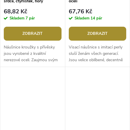
srdce, čtyřlístek, hory
oceli
68,82 Kč
67,76 Kč
Skladem
7 pár
Skladem
14 pár
ZOBRAZIT
ZOBRAZIT
Náušnice kroužky s přívěsky
Visací náušnice s imitací perly
jsou vyrobené z kvalitní
sluší ženám všech generací.
nerezové oceli. Zaujmou svým
Jsou velice oblíbené, decentně
designem, přívěsky i kroužky
doladí každý outfit, přitom
mají zrcadlový lesk. Náušnice
nepotlačí ostatní módní...
se...