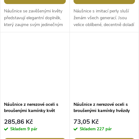
Náušnice se zavěšenými květy
Náušnice s imitací perly sluší
představují elegantní doplněk,
ženám všech generací. Jsou
který zaujme svým jedinečným
velice oblíbené, decentně doladí
designem. Jsou vyrobené z
každý outfit, přitom nepotlačí
kvalitní nerezové oceli. Horní...
ostatní módní doplňky....
Náušnice z nerezové oceli s
Náušnice z nerezové oceli s
broušenými kamínky květ
broušenými kamínky hvězdy
285,86 Kč
73,05 Kč
Skladem
9 pár
Skladem
227 pár