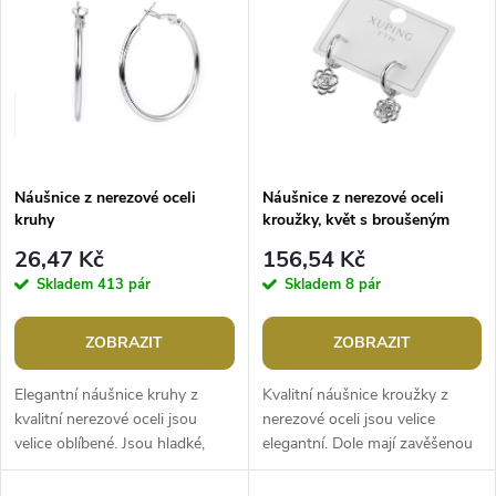
t
t
ů
ů
Náušnice z nerezové oceli
Náušnice z nerezové oceli
kruhy
kroužky, květ s broušeným
kamínkem
26,47 Kč
156,54 Kč
Skladem
413 pár
Skladem
8 pár
ZOBRAZIT
ZOBRAZIT
Elegantní náušnice kruhy z
Kvalitní náušnice kroužky z
kvalitní nerezové oceli jsou
nerezové oceli jsou velice
velice oblíbené. Jsou hladké,
elegantní. Dole mají zavěšenou
mají vysoký lesk. Hodí se k
ozdobu květu s broušeným
jakémukoliv outfitu, oblíbíte si...
kamínkem, jemně se třpytí. Díky