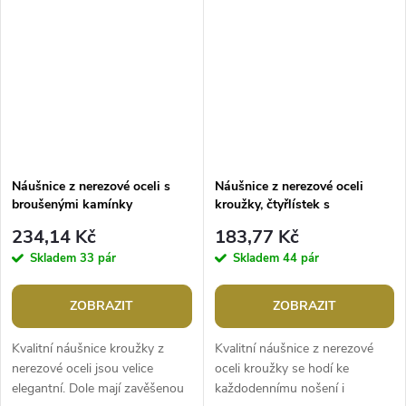
kamínkem. Mají...
Náušnice z nerezové oceli s
Náušnice z nerezové oceli
broušenými kamínky
kroužky, čtyřlístek s
broušenými kamínky
234,14 Kč
183,77 Kč
Skladem
33 pár
Skladem
44 pár
ZOBRAZIT
ZOBRAZIT
Kvalitní náušnice kroužky z
Kvalitní náušnice z nerezové
nerezové oceli jsou velice
oceli kroužky se hodí ke
elegantní. Dole mají zavěšenou
každodennímu nošení i