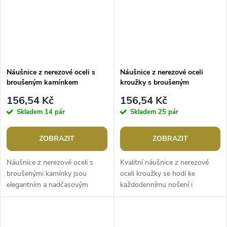
Náušnice z nerezové oceli s
Náušnice z nerezové oceli
broušeným kamínkem
kroužky s broušeným
kamínkem
156,54 Kč
156,54 Kč
Skladem
14 pár
Skladem
25 pár
ZOBRAZIT
ZOBRAZIT
Náušnice z nerezové oceli s
Kvalitní náušnice z nerezové
broušenými kamínky jsou
oceli kroužky se hodí ke
elegantním a nadčasovým
každodennímu nošení i
šperkem, který podtrhne vaši
slavnostním příležitostem. Dole
krásu při každé příležitosti.
jsou ozdobené broušeným
Oslnivě se...
kamínkem, který...