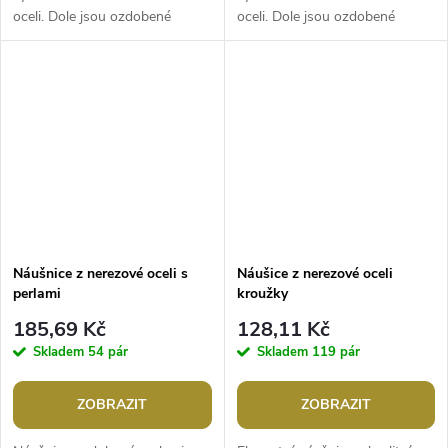
oceli. Dole jsou ozdobené
oceli. Dole jsou ozdobené
přívěskem s broušeným
přívěskem perly a lístečku s
kamínkem a vsazenou imitací
vsazenou imitací perleti. Jsou
perleti, která má...
velice...
Náušnice z nerezové oceli s
Náušice z nerezové oceli
perlami
kroužky
185,69 Kč
128,11 Kč
Skladem
54 pár
Skladem
119 pár
ZOBRAZIT
ZOBRAZIT