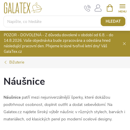
Přejít
NÁKUPNÍ
KOŠÍK
na
obsah
HLEDAT
POZOR - DOVOLENÁ - Z důvodu dovolené v období od 6.8. - do
14.8.2026. Vaše objednávka bude zpracována a odeslána hned
následující pracovní den. Přejeme krásné tvořivé letní dny! Váš
GalaTex.cz
Bižuterie
Náušnice
Náušnice
patří mezi nejuniverzálnější šperky, které dokážou
podtrhnout osobnost, doplnit outfit a dodat sebevědomí. Na
Galatex.cz najdete široký výběr náušnic v různých stylech, barvách i
materiálech, od klasických perel po moderní ocelové designy.