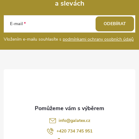
a slevách
Z
á
E-mail
ODEBÍRAT
p
Vložením e-mailu souhlasíte s
podmínkami ochrany osobních údajů
a
t
í
info
@
galatex.cz
+420 734 745 951