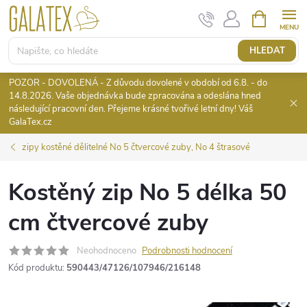
Přejít
NÁKUPNÍ
KOŠÍK
na
obsah
HLEDAT
POZOR - DOVOLENÁ - Z důvodu dovolené v období od 6.8. - do
14.8.2026. Vaše objednávka bude zpracována a odeslána hned
následující pracovní den. Přejeme krásné tvořivé letní dny! Váš
GalaTex.cz
zipy kostěné dělitelné No 5 čtvercové zuby, No 4 štrasové
Kostěný zip No 5 délka 50
cm čtvercové zuby
Neohodnoceno
Podrobnosti hodnocení
Kód produktu:
590443/47126/107946/216148