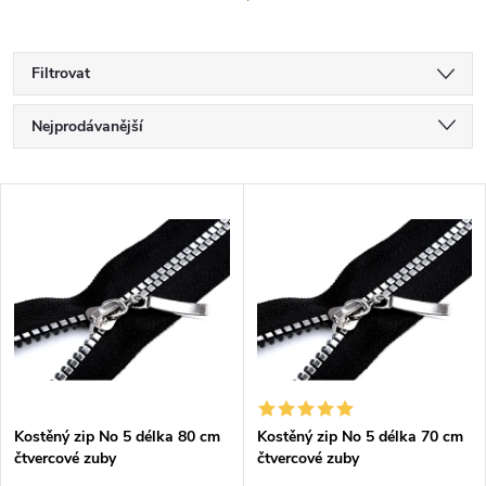
Filtrovat
Ř
Nejprodávanější
a
Nejlevnější
V
Nejdražší
z
ý
Abecedně
e
p
n
i
í
s
p
Kostěný zip No 5 délka 80 cm
Kostěný zip No 5 délka 70 cm
čtvercové zuby
čtvercové zuby
p