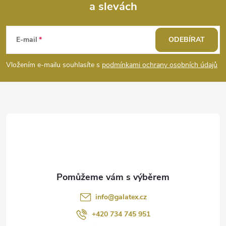
a slevách
Z
p
i
á
E-mail
ODEBÍRAT
s
p
Vložením e-mailu souhlasíte s
podmínkami ochrany osobních údajů
u
a
t
í
info
@
galatex.cz
+420 734 745 951