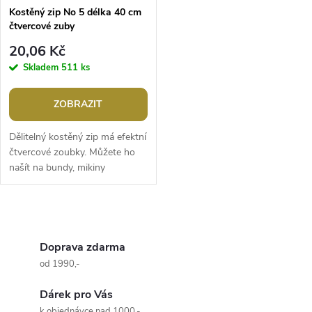
Kostěný zip No 5 délka 40 cm
čtvercové zuby
20,06 Kč
Skladem
511 ks
ZOBRAZIT
Dělitelný kostěný zip má efektní
čtvercové zoubky. Můžete ho
našít na bundy, mikiny
apod.Šířka zubů: 5,7 mmŠířka
zipu: 3,3 cmDélka: 40
cmDělitelný
O
v
Doprava zdarma
od 1990,-
l
Dárek pro Vás
á
k objednávce nad 1000,-