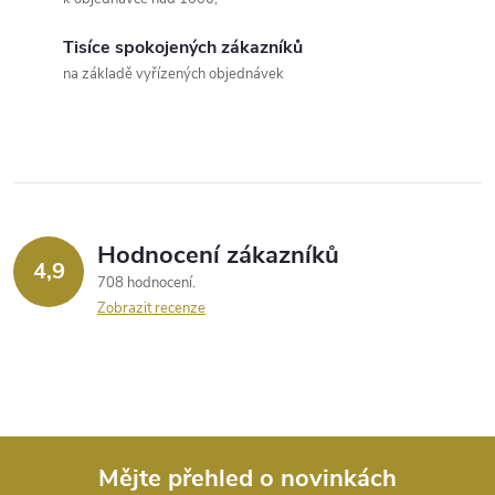
d
Tisíce spokojených zákazníků
a
na základě vyřízených objednávek
c
í
p
r
Hodnocení zákazníků
4,9
708 hodnocení
v
Zobrazit recenze
k
y
v
ý
Mějte přehled o novinkách