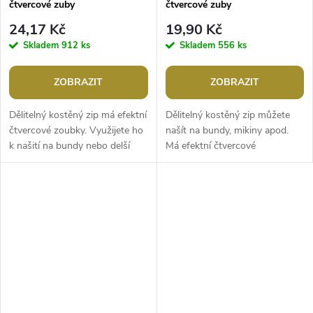
čtvercové zuby
čtvercové zuby
24,17 Kč
19,90 Kč
Skladem
912 ks
Skladem
556 ks
ZOBRAZIT
ZOBRAZIT
Dělitelný kostěný zip má efektní
Dělitelný kostěný zip můžete
čtvercové zoubky. Využijete ho
našít na bundy, mikiny apod.
k našití na bundy nebo delší
Má efektní čtvercové
kabáty.Šířka zubů: 5,7 mmŠířka
zoubky.Šířka zubů: 5,7 mmŠířka
zipu: 3,3 cmDélka: 60...
zipu: 3,3 cmDélka: 50
cmDělitelný