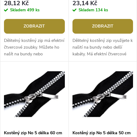
r
28,12 Kč
23,14 Kč
r
Skladem
499 ks
Skladem
134 ks
o
o
ZOBRAZIT
ZOBRAZIT
d
d
Dělitelný kostěný zip má efektní
Dělitelný kostěný zip využijete k
u
čtvercové zoubky. Můžete ho
našití na bundy nebo delší
našít na bundy nebo
kabáty. Má efektní čtvercové
u
kabáty.Šířka zubů: 5,7 mmŠířka
zoubky.Šířka zubů: 5,7 mmŠířka
k
zipu: 3,3 cmDélka: 80
zipu: 3,3 cmDélka: 70...
k
cmDělitelný
t
t
ů
ů
Kostěný zip No 5 délka 60 cm
Kostěný zip No 5 délka 50 cm