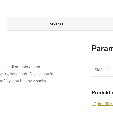
RECENZE
Param
ní a hladkou polokulatou
Složení
:
vetry, šaty apod. Dají se použít
oflíky jsou baleny v sáčku.
Produkt n
knoflíky