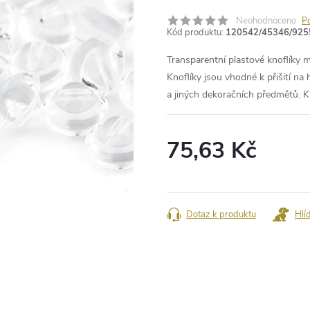
Neohodnoceno
P
Kód produktu:
120542/45346/925
Transparentní plastové knoflíky m
Knoflíky jsou vhodné k přišití na 
a jiných dekoračních předmětů. K
75,63 Kč
Měrná
cena:
Dotaz k produktu
Hlí