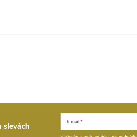
E-mail
a slevách
Vložením e-mailu souhlasíte s
podmínka