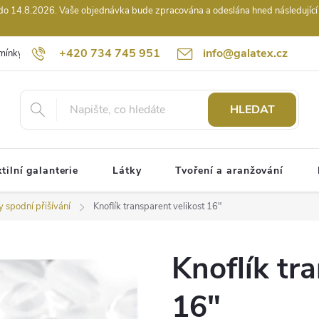
14.8.2026. Vaše objednávka bude zpracována a odeslána hned následující pr
+420 734 745 951
info@galatex.cz
mínky
Podmínky ochrany osobních údajů
Kontakty
Hodnocení
HLEDAT
tilní galanterie
Látky
Tvoření a aranžování
y spodní přišívání
Knoflík transparent velikost 16"
Knoflík tr
16"