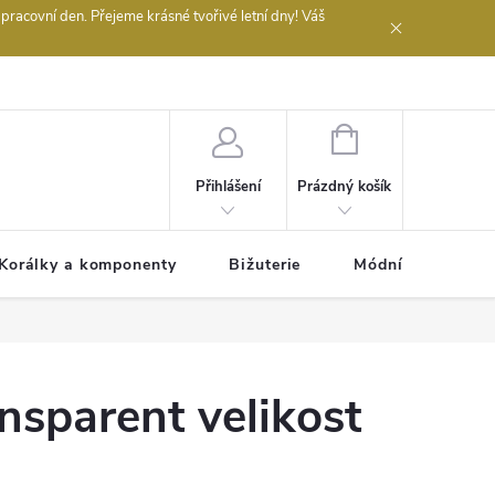
acovní den. Přejeme krásné tvořivé letní dny! Váš
 obchodu
NÁKUPNÍ
KOŠÍK
Prázdný košík
Přihlášení
Korálky a komponenty
Bižuterie
Módní doplňky
ansparent velikost