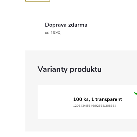
Doprava zdarma
od 1990,-
100 ks, 1 transparent
120542/45346/92558/208584