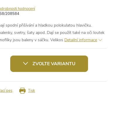
odrobnosti hodnocení
58/208584
ají spodní přišívání a hladkou polokulatou hlavičku.
halenky, svetry, šaty apod. Dají se použít také na oči loutek
noflíky jsou baleny v sáčku. Velikos
Detailní informace
ZVOLTE VARIANTU
dací pes
Tisk