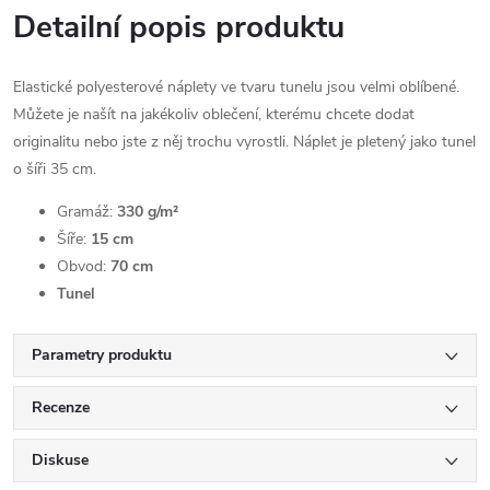
Detailní popis produktu
Elastické polyesterové náplety ve tvaru tunelu jsou velmi oblíbené.
Můžete je našít na jakékoliv oblečení, kterému chcete dodat
originalitu nebo jste z něj trochu vyrostli. Náplet je pletený jako tunel
o šíři 35 cm.
Gramáž:
330 g/m²
Šíře:
15 cm
Obvod:
70 cm
Tunel
Parametry produktu
Recenze
Diskuse