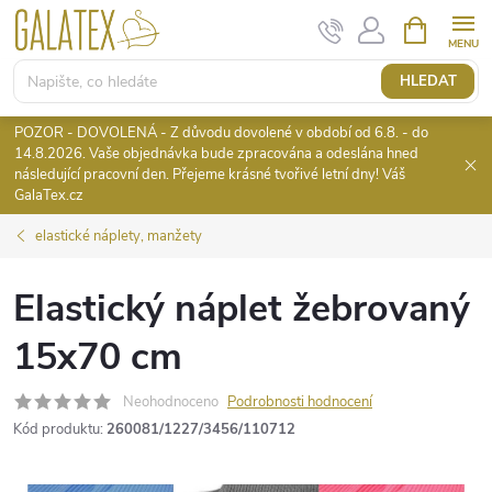
Přejít
NÁKUPNÍ
KOŠÍK
na
obsah
HLEDAT
POZOR - DOVOLENÁ - Z důvodu dovolené v období od 6.8. - do
14.8.2026. Vaše objednávka bude zpracována a odeslána hned
následující pracovní den. Přejeme krásné tvořivé letní dny! Váš
GalaTex.cz
elastické náplety, manžety
Elastický náplet žebrovaný
15x70 cm
Neohodnoceno
Podrobnosti hodnocení
Kód produktu:
260081/1227/3456/110712