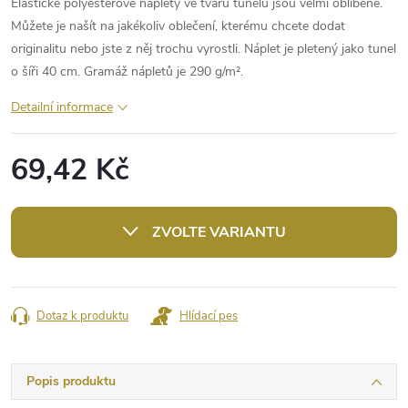
Elastické polyesterové náplety ve tvaru tunelu jsou velmi oblíbené.
Můžete je našít na jakékoliv oblečení, kterému chcete dodat
originalitu nebo jste z něj trochu vyrostli. Náplet je pletený jako tunel
o šíři 40 cm. Gramáž nápletů je 290 g/m².
Detailní informace
69,42 Kč
Měrná
cena:
ZVOLTE VARIANTU
Dotaz k produktu
Hlídací pes
Popis produktu