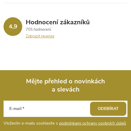
Hodnocení zákazníků
4,9
705 hodnocení
Zobrazit recenze
Mějte přehled o novinkách
a slevách
Z
á
E-mail
ODEBÍRAT
p
Vložením e-mailu souhlasíte s
podmínkami ochrany osobních údajů