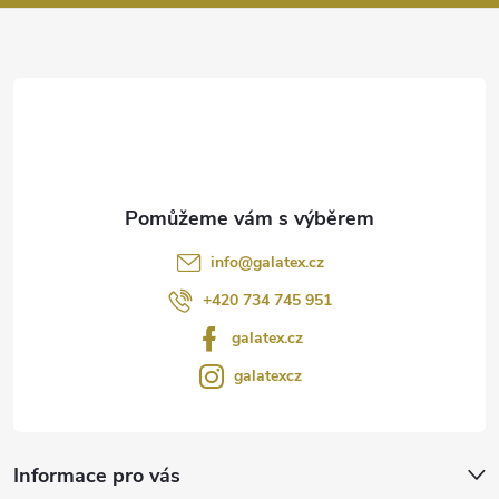
a
t
í
info
@
galatex.cz
+420 734 745 951
galatex.cz
galatexcz
Informace pro vás