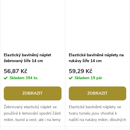
Elastický bavlněný náplet
Elastické bavlněné náplety na
žebrovaný šíře 14 cm
rukávy šíře 14 cm
56,87 Kč
59,29 Kč
Skladem
394 ks
Skladem
19 pár
ZOBRAZIT
ZOBRAZIT
Žebrovaný elastický náplet se
Elastické bavlněné náplety ve
používá k lemování spodní části
tvaru tunelu jsou vhodné k
mikin, bund a vest, ale i na lemy
našití na rukávy mikin, dlouhých
rukávů či tepláků. Nemá tvar
triček i bund.Šíře: 14 cmObvod: