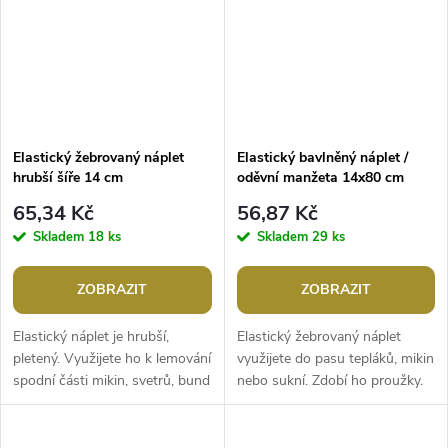
Elastický žebrovaný náplet
Elastický bavlněný náplet /
hrubší šíře 14 cm
oděvní manžeta 14x80 cm
65,34 Kč
56,87 Kč
Skladem
18 ks
Skladem
29 ks
ZOBRAZIT
ZOBRAZIT
Elastický náplet je hrubší,
Elastický žebrovaný náplet
pletený. Využijete ho k lemování
využijete do pasu tepláků, mikin
spodní části mikin, svetrů, bund
nebo sukní. Zdobí ho proužky.
a vest. Je vhodný na oversized
Je vhodný jak na dámské, tak i
oděvy. Nemá tvar...
pánské oděvy. Nemá tvar...