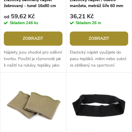
p
žebrovaný - tunel 16x80 cm
manžeta, metráž šíře 60 mm
p
r
59,62 Kč
36,21 Kč
od
r
Skladem
246 ks
Skladem
26 m
o
o
ZOBRAZIT
ZOBRAZIT
d
d
Náplety jsou vhodné pro oděvní
Elastický náplet využijete do
u
tvorbu. Použití je různorodé jak
pasu tepláků, mikin nebo sukní.
k našití na rukávy, tepláky, jako
Je oblíbený na sportovní
u
pas u kalhot, sukní dále pak na
podprsenky a na manžety. Je
k
výrobu čepiček,...
vhodný jak na dámské, tak i...
k
t
t
ů
ů