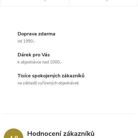
dámské i pánské oděvy. Na
jakékoliv oblečení, kterému
jedné straně má tunýlek (šíře 8
chcete dodat originalitu nebo...
mm),...
O
v
Doprava zdarma
od 1990,-
l
Dárek pro Vás
á
k objednávce nad 1000,-
d
Tisíce spokojených zákazníků
a
na základě vyřízených objednávek
c
í
p
r
Hodnocení zákazníků