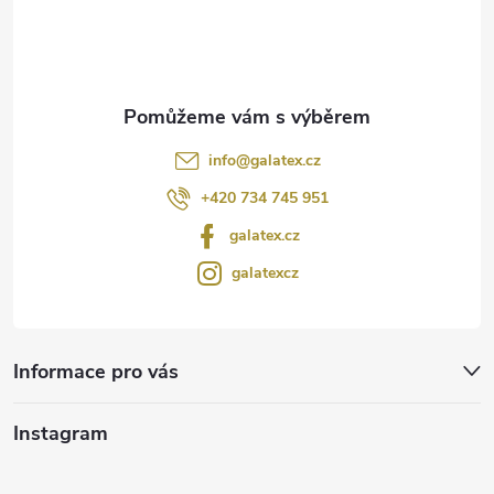
í
info
@
galatex.cz
+420 734 745 951
galatex.cz
galatexcz
Informace pro vás
Instagram