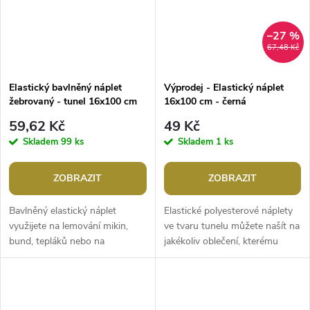
–27 %
67,48 Kč
Elastický bavlněný náplet
Výprodej - Elastický náplet
žebrovaný - tunel 16x100 cm
16x100 cm - černá
59,62 Kč
49 Kč
Skladem
99 ks
Skladem
1 ks
ZOBRAZIT
ZOBRAZIT
Bavlněný elastický náplet
Elastické polyesterové náplety
využijete na lemování mikin,
ve tvaru tunelu můžete našít na
bund, tepláků nebo na
jakékoliv oblečení, kterému
zakončování rukávů. Žebrovaná
chcete dodat originalitu nebo
textura nejen dodává estetický
jste z něj trochu...
vzhled,...