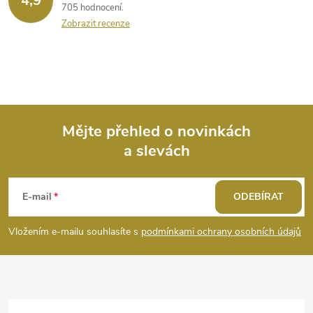
4,9
705 hodnocení
v
Zobrazit recenze
k
y
v
ý
Mějte přehled o novinkách
a slevách
Z
p
i
á
E-mail
ODEBÍRAT
s
p
Vložením e-mailu souhlasíte s
podmínkami ochrany osobních údajů
u
a
t