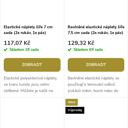
Elastické náplety šíře 7 cm
Bavlněné elastické náplety šíře
sada (2x rukáv, 1x pás)
7,5 cm sada (2x rukáv, 1x pás)
117,07 Kč
129,32 Kč
Skladem
28 sada
Skladem
69 sada
ZOBRAZIT
ZOBRAZIT
Elastické polyesterové náplety
Bavlněné elastické náplety se
ve tvaru tunelu jsou velmi
používají k lemování oděvů
oblíbené. Můžete je našít na
(rukávů mikin, bund nebo do
oblečení, kterému chcete dodat
pasu tepláků apod.). Jsou
Akce
originalitu nebo jste z něj...
měkké, pružné a příjemné na
nošení....
Výprodej