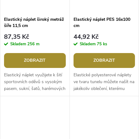
Elastický náplet široký metráž
Elastický náplet PES 16x100
šíře 11,5 cm
cm
87,35 Kč
44,92 Kč
Skladem
256 m
Skladem
75 ks
ZOBRAZIT
ZOBRAZIT
Elastický náplet využijete k šití
Elastické polyesterové náplety
sportovních oděvů s vysokým
ve tvaru tunelu můžete našít na
pasem, sukní, šatů, harémových
jakékoliv oblečení, kterému
nebo těhotenských kalhot.
chcete dodat originalitu nebo
Náplet je v metráži, nemá...
jste z něj trochu...