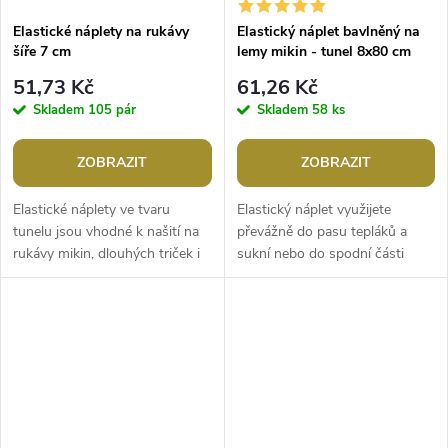
Elastické náplety na rukávy
Elastický náplet bavlněný na
šíře 7 cm
lemy mikin - tunel 8x80 cm
51,73 Kč
61,26 Kč
Skladem
105 pár
Skladem
58 ks
ZOBRAZIT
ZOBRAZIT
Elastické náplety ve tvaru
Elastický náplet využijete
tunelu jsou vhodné k našití na
převážně do pasu tepláků a
rukávy mikin, dlouhých triček i
sukní nebo do spodní části
bund.Šíře: 7 cmObvod: 18
mikin. Náplet je pletený jako
cmTunel
tunel o obvodu 80 cm.Gramáž:
340 -...