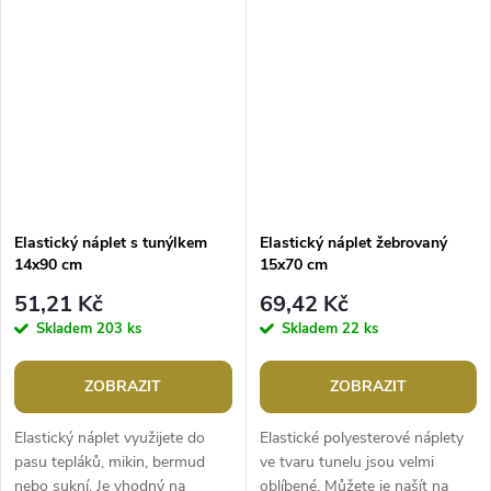
tunelu.Gramáž: 500...
20 cmTunel
Elastický náplet s tunýlkem
Elastický náplet žebrovaný
14x90 cm
15x70 cm
51,21 Kč
69,42 Kč
Skladem
203 ks
Skladem
22 ks
ZOBRAZIT
ZOBRAZIT
Elastický náplet využijete do
Elastické polyesterové náplety
pasu tepláků, mikin, bermud
ve tvaru tunelu jsou velmi
nebo sukní. Je vhodný na
oblíbené. Můžete je našít na