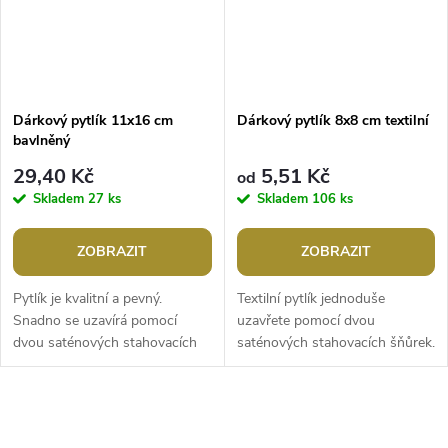
Dárkový pytlík 11x16 cm
Dárkový pytlík 8x8 cm textilní
bavlněný
29,40 Kč
5,51 Kč
od
Skladem
27 ks
Skladem
106 ks
ZOBRAZIT
ZOBRAZIT
Pytlík je kvalitní a pevný.
Textilní pytlík jednoduše
Snadno se uzavírá pomocí
uzavřete pomocí dvou
dvou saténových stahovacích
saténových stahovacích šňůrek.
šňůrek. Velikost pytlíku je
Je bavlněný s příměsí
přibližná, může se lišit až o 1
polyesteru. Použití: Pytlík
cm....
využijete k...
O