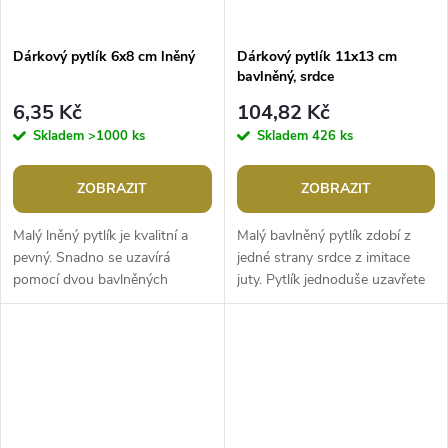
Dárkový pytlík 6x8 cm lněný
Dárkový pytlík 11x13 cm
bavlněný, srdce
6,35 Kč
104,82 Kč
Skladem
>1000 ks
Skladem
426 ks
ZOBRAZIT
ZOBRAZIT
Malý lněný pytlík je kvalitní a
Malý bavlněný pytlík zdobí z
pevný. Snadno se uzavírá
jedné strany srdce z imitace
pomocí dvou bavlněných
juty. Pytlík jednoduše uzavřete
stahovacích šňůrek. Po
pomocí dvou stahovacích
zašpinění ho můžete prát ve
šňůrek. Použití: Pytlík
vlažné vodě....
využijete...