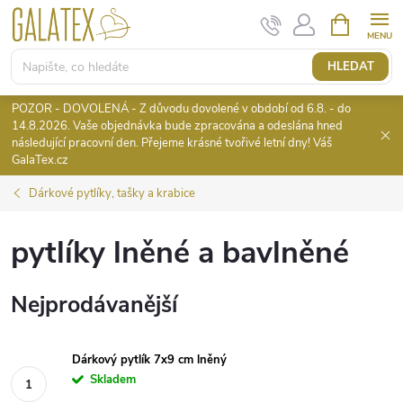
Přejít
NÁKUPNÍ
KOŠÍK
na
obsah
HLEDAT
POZOR - DOVOLENÁ - Z důvodu dovolené v období od 6.8. - do
14.8.2026. Vaše objednávka bude zpracována a odeslána hned
následující pracovní den. Přejeme krásné tvořivé letní dny! Váš
GalaTex.cz
Dárkové pytlíky, tašky a krabice
pytlíky lněné a bavlněné
Nejprodávanější
Dárkový pytlík 7x9 cm lněný
Skladem