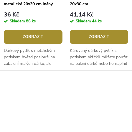
metalické 20x30 cm lněný
20x30 cm
36 Kč
41,14 Kč
Skladem
86 ks
Skladem
44 ks
ZOBRAZIT
ZOBRAZIT
Dárkový pytlík s metalickým
Károvaný dárkový pytlík s
potiskem hvězd poslouží na
potiskem skřítků můžete použít
zabalení malých dárků, ale
na balení dárků nebo ho naplnit
může být i krásnou dekorací na
mikulášskou nadílkou. Dá se
Vánoce. Len, ze kterého je...
naaranžovat jako vánoční...