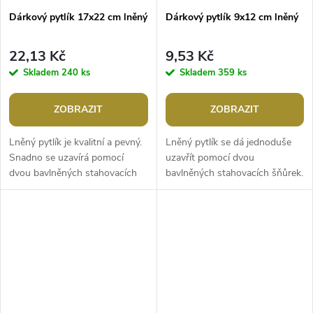
Dárkový pytlík 17x22 cm lněný
Dárkový pytlík 9x12 cm lněný
22,13 Kč
9,53 Kč
Skladem
240 ks
Skladem
359 ks
ZOBRAZIT
ZOBRAZIT
Lněný pytlík je kvalitní a pevný.
Lněný pytlík se dá jednoduše
Snadno se uzavírá pomocí
uzavřít pomocí dvou
dvou bavlněných stahovacích
bavlněných stahovacích šňůrek.
šňůrek. Použití: pytlík je vhodný
Použití: využijete jej k
k balení dárků. Využijete...
uskladnění sušených vonných
květů, i k...