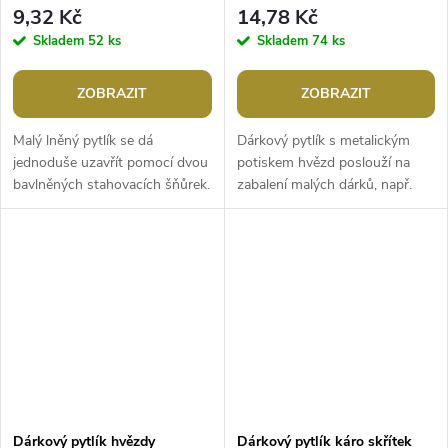
9,32 Kč
14,78 Kč
Skladem
52 ks
Skladem
74 ks
ZOBRAZIT
ZOBRAZIT
Malý lněný pytlík se dá
Dárkový pytlík s metalickým
jednoduše uzavřít pomocí dvou
potiskem hvězd poslouží na
bavlněných stahovacích šňůrek.
zabalení malých dárků, např.
Použití: využijete jej k
kosmetiky. Může být i krásnou
uskladnění sušených vonných
dekorací na Vánoce. Len, ze...
květů, i...
Dárkový pytlík hvězdy
Dárkový pytlík káro skřítek