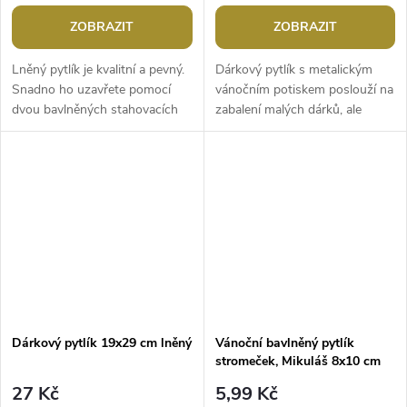
ZOBRAZIT
ZOBRAZIT
Lněný pytlík je kvalitní a pevný.
Dárkový pytlík s metalickým
Snadno ho uzavřete pomocí
vánočním potiskem poslouží na
dvou bavlněných stahovacích
zabalení malých dárků, ale
šňůrek. Použití: pytlík je vhodný
může být i součástí různých
k balení menších dárků....
vánočních aranžmá nebo
adventních...
Dárkový pytlík 19x29 cm lněný
Vánoční bavlněný pytlík
stromeček, Mikuláš 8x10 cm
27 Kč
5,99 Kč