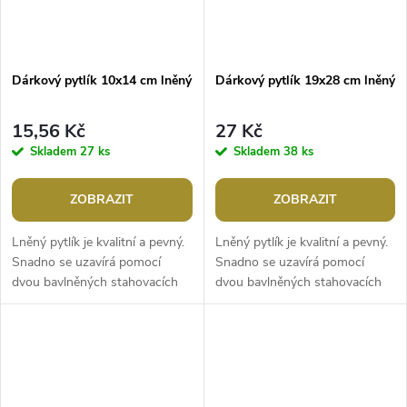
Dárkový pytlík 10x14 cm lněný
Dárkový pytlík 19x28 cm lněný
15,56 Kč
27 Kč
Skladem
27 ks
Skladem
38 ks
ZOBRAZIT
ZOBRAZIT
Lněný pytlík je kvalitní a pevný.
Lněný pytlík je kvalitní a pevný.
Snadno se uzavírá pomocí
Snadno se uzavírá pomocí
dvou bavlněných stahovacích
dvou bavlněných stahovacích
šňůrek. Po zašpinění ho můžete
šňůrek. Velikost pytlíku je
prát ve vlažné vodě. Použití:...
přibližná, může se lišit až o 1...