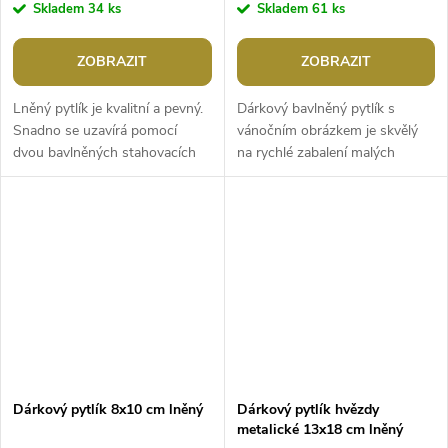
Skladem
34 ks
Skladem
61 ks
ZOBRAZIT
ZOBRAZIT
Lněný pytlík je kvalitní a pevný.
Dárkový bavlněný pytlík s
Snadno se uzavírá pomocí
vánočním obrázkem je skvělý
dvou bavlněných stahovacích
na rychlé zabalení malých
šňůrek. Použití: pytlík je vhodný
dárků. Materiál pytlíku svým
k balení dárků. Hodí se...
zpracováním připomíná jutu.
Uzavírá se...
Dárkový pytlík 8x10 cm lněný
Dárkový pytlík hvězdy
metalické 13x18 cm lněný