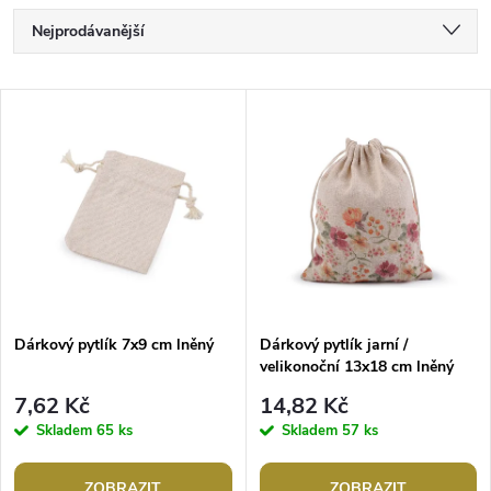
Ř
Nejprodávanější
a
Nejlevnější
V
Nejdražší
z
ý
Abecedně
e
p
n
i
í
s
p
Dárkový pytlík 7x9 cm lněný
Dárkový pytlík jarní /
velikonoční 13x18 cm lněný
p
r
7,62 Kč
14,82 Kč
r
Skladem
65 ks
Skladem
57 ks
o
ZOBRAZIT
ZOBRAZIT