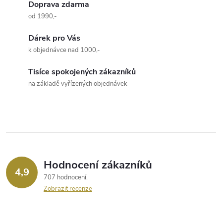
v
Doprava zdarma
od 1990,-
l
Dárek pro Vás
á
k objednávce nad 1000,-
d
Tisíce spokojených zákazníků
a
na základě vyřízených objednávek
c
í
p
r
Hodnocení zákazníků
4,9
707 hodnocení
v
Zobrazit recenze
k