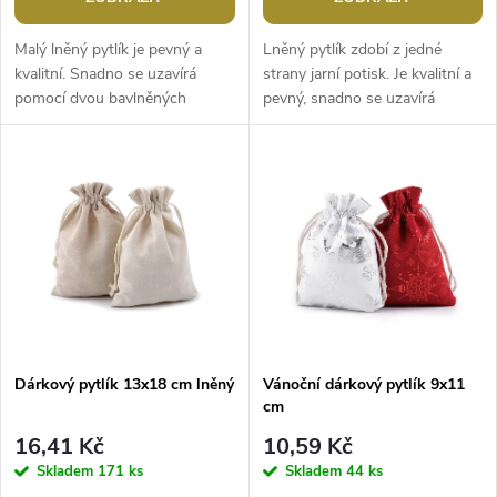
o
d
d
Malý lněný pytlík je pevný a
Lněný pytlík zdobí z jedné
u
kvalitní. Snadno se uzavírá
strany jarní potisk. Je kvalitní a
pomocí dvou bavlněných
pevný, snadno se uzavírá
u
stahovacích šňůrek. Po
pomocí dvou stahovacích
k
zašpinění ho můžete prát ve
bavlněných šňůrek. Využijete
k
vlažné vodě....
ho...
t
t
ů
ů
Dárkový pytlík 13x18 cm lněný
Vánoční dárkový pytlík 9x11
cm
16,41 Kč
10,59 Kč
Skladem
171 ks
Skladem
44 ks