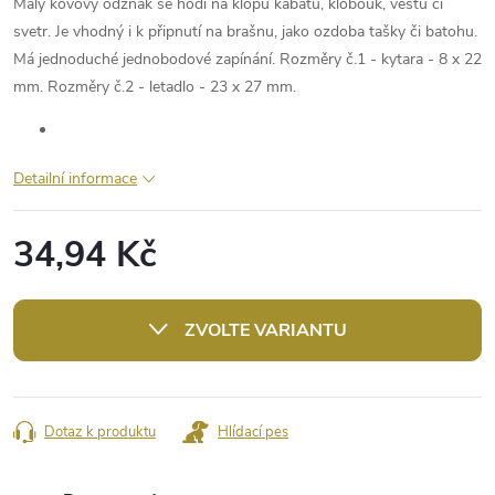
Malý kovový odznak se hodí na klopu kabátu, klobouk, vestu či
svetr. Je vhodný i k připnutí na brašnu, jako ozdoba tašky či batohu.
Má jednoduché jednobodové zapínání. Rozměry č.1 - kytara - 8 x 22
mm. Rozměry č.2 - letadlo - 23 x 27 mm.
Detailní informace
34,94 Kč
Měrná
cena:
ZVOLTE VARIANTU
Dotaz k produktu
Hlídací pes