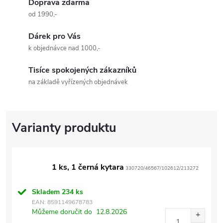
Doprava zdarma
od 1990,-
Dárek pro Vás
k objednávce nad 1000,-
Tisíce spokojených zákazníků
na základě vyřízených objednávek
1 ks, 1 černá kytara
330720/46567/102612/213272
Skladem
234 ks
EAN:
8591149678783
Můžeme doručit do
12.8.2026