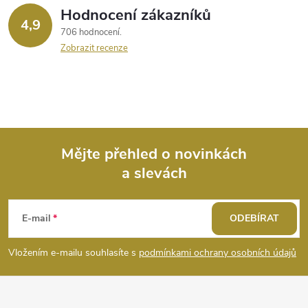
Hodnocení zákazníků
4,9
706 hodnocení
Zobrazit recenze
Mějte přehled o novinkách
a slevách
Z
á
E-mail
ODEBÍRAT
p
Vložením e-mailu souhlasíte s
podmínkami ochrany osobních údajů
a