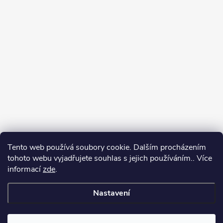
Tento web používá soubory cookie. Dalším procházením
tohoto webu vyjadřujete souhlas s jejich používáním.. Více
informací
zde
.
Sledovat na Instagramu
Nastavení
Copyright 2026
GalaTex.cz
. Všechna práva vyhrazena.
Upravit nastavení
cookies