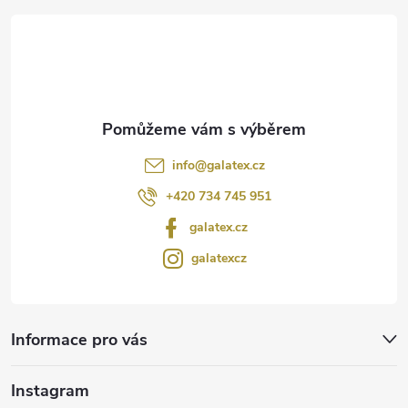
t
í
info
@
galatex.cz
+420 734 745 951
galatex.cz
galatexcz
Informace pro vás
Instagram