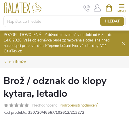
Přejít
NÁKUPNÍ
KOŠÍK
na
obsah
HLEDAT
POZOR - DOVOLENÁ - Z důvodu dovolené v období od 6.8. - do
14.8.2026. Vaše objednávka bude zpracována a odeslána hned
následující pracovní den. Přejeme krásné tvořivé letní dny! Váš
GalaTex.cz
minibrože
Brož / odznak do klopy
kytara, letadlo
Neohodnoceno
Podrobnosti hodnocení
Kód produktu:
330720/46567/102612/213272