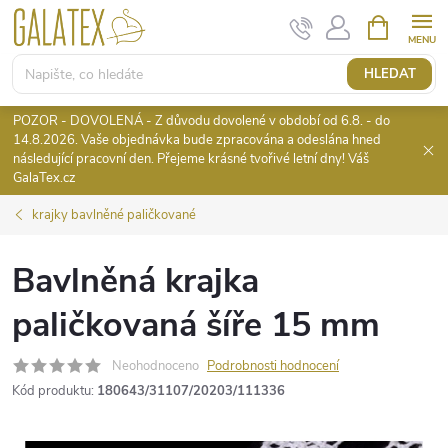
Přejít
NÁKUPNÍ
KOŠÍK
na
obsah
HLEDAT
POZOR - DOVOLENÁ - Z důvodu dovolené v období od 6.8. - do
14.8.2026. Vaše objednávka bude zpracována a odeslána hned
následující pracovní den. Přejeme krásné tvořivé letní dny! Váš
GalaTex.cz
krajky bavlněné paličkované
Bavlněná krajka
paličkovaná šíře 15 mm
Neohodnoceno
Podrobnosti hodnocení
Kód produktu:
180643/31107/20203/111336