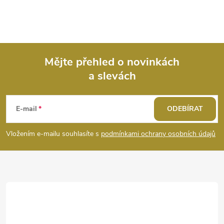
Mějte přehled o novinkách
a slevách
Z
á
E-mail
ODEBÍRAT
p
Vložením e-mailu souhlasíte s
podmínkami ochrany osobních údajů
a
t
í