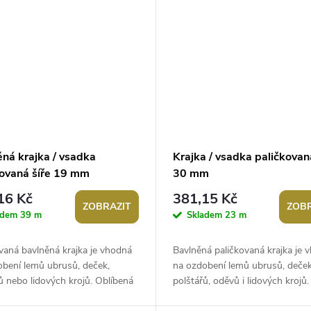
ěná krajka / vsadka
Krajka / vsadka paličkovan
kovaná šíře 19 mm
30 mm
16 Kč
381,15 Kč
ZOBRAZIT
ZOBR
adem
39 m
Skladem
23 m
vaná bavlněná krajka je vhodná
Bavlněná paličkovaná krajka je 
obení lemů ubrusů, deček,
na ozdobení lemů ubrusů, deček
ů nebo lidových krojů. Oblíbená
polštářů, oděvů i lidových krojů.
 na výrobu lapačů snů....
Oblíbená je také na výrobu lapa