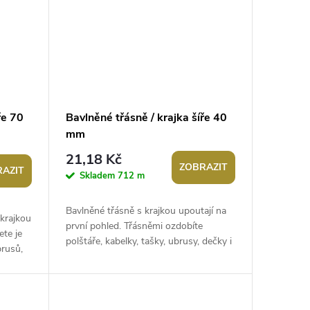
ře 70
Bavlněné třásně / krajka šíře 40
mm
21,18 Kč
ZOBRAZIT
AZIT
Skladem
712 m
Bavlněné třásně s krajkou upoutají na
krajkou
první pohled. Třásněmi ozdobíte
ete je
polštáře, kabelky, tašky, ubrusy, dečky i
rusů,
oděvy. Dodají vašim výrobkům...
..