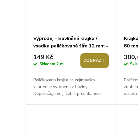
Výprodej - Bavlněná krajka /
Krajka
vsadka paličkovaná šíře 12 mm -
60 m
růžová sv. 27m
149 Kč
380,
ZOBRAZIT
Skladem
2 m
Skl
Paličkovaná krajka se zajímavým
Paličko
vzorem je vyrobena z bavlny.
zdobení
Doporučujeme ji žehlit přes tkaninu.
deček i
Použití: Krajku můžete použít jako lem
lidový n
ubrusů,...