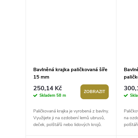
Bavlněná krajka paličkovaná šíře
Bavln
15 mm
palič
250,14 Kč
300,
ZOBRAZIT
Skladem
58 m
Skl
Paličkovaná krajka je vyrobená z bavlny.
Paličko
Využijete ji na ozdobení lemů ubrusů,
na ozd
deček, polštářů nebo lidových krojů.
polštář
Oblíbená je také na výrobu...
je také