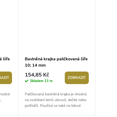
á šíře
Bavlněná krajka paličkovaná šíře
10; 14 mm
154,85 Kč
AZIT
ZOBRAZIT
Skladem
13 m
vhodná
Paličkovaná bavlněná krajka je vhodná
,
na ozdobení lemů ubrusů, deček nebo
polštářů. Používá se také na lidové
čů
kroje a je oblíbená při výrobě lapačů...