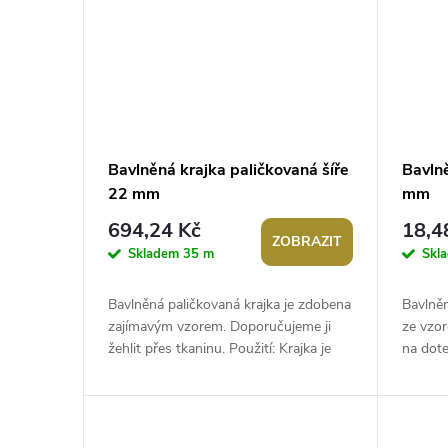
Bavlněná krajka paličkovaná šíře
Bavlně
22 mm
mm
694,24 Kč
18,4
ZOBRAZIT
Skladem
35 m
Skl
Bavlněná paličkovaná krajka je zdobena
Bavlněn
zajímavým vzorem. Doporučujeme ji
ze vzor
žehlit přes tkaninu. Použití: Krajka je
na dote
vhodná na ozdobení lemů ubrusů,...
doplňky