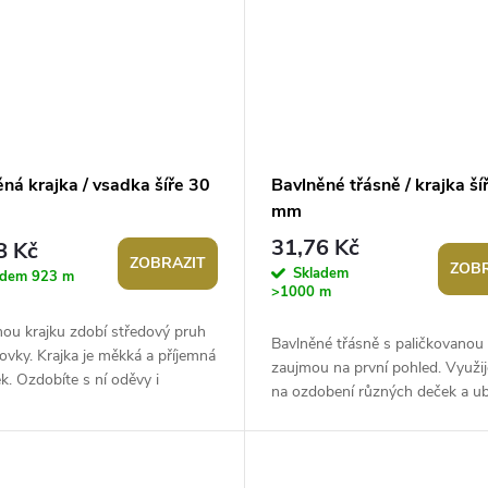
ná krajka / vsadka šíře 30
Bavlněné třásně / krajka ší
mm
31,76 Kč
8 Kč
ZOBRAZIT
ZOBR
Skladem
adem
923 m
>1000 m
ou krajku zdobí středový pruh
Bavlněné třásně s paličkovanou 
ovky. Krajka je měkká a příjemná
zaujmou na první pohled. Využij
k. Ozdobíte s ní oděvy i
na ozdobení různých deček a ub
. Šíře vzorovky je 13 mm....
závěsů, polštářů, kabelek a tašek.