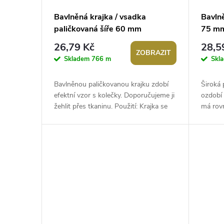
p
d
Bavlněná krajka / vsadka
Bavlně
paličkovaná šíře 60 mm
75 m
r
u
26,79 Kč
28,5
ZOBRAZIT
o
k
Skladem
766 m
Skl
d
t
Bavlněnou paličkovanou krajku zdobí
Široká 
efektní vzor s kolečky. Doporučujeme ji
ozdobí 
u
žehlit přes tkaninu. Použití: Krajka se
má rov
ů
používá ke zdobení polštářů,...
Použití
k
t
ů