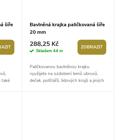
á šíře
Bavlněná krajka paličkovaná šíře
20 mm
288,25 Kč
AZIT
ZOBRAZIT
Skladem
44 m
Paličkovanou bavlněnou krajku
usů,
využijete na ozdobení lemů ubrusů,
 také
deček, polštářů, lidových krojů a jiných
 duše
oděvů. Kreativní duše ji mohou použít
i...