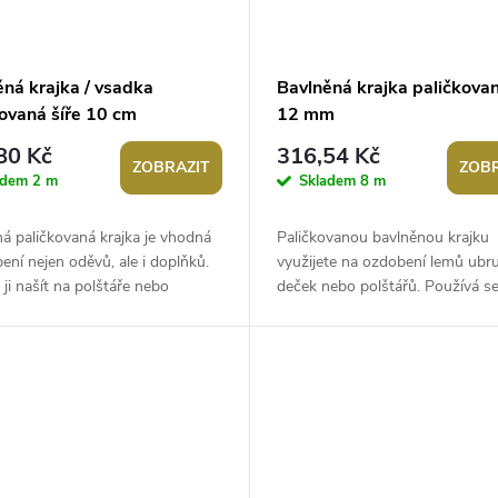
ěná krajka / vsadka
Bavlněná krajka paličkovan
kovaná šíře 10 cm
12 mm
80 Kč
316,54 Kč
ZOBRAZIT
ZOBR
adem
2 m
Skladem
8 m
á paličkovaná krajka je vhodná
Paličkovanou bavlněnou krajku
ení nejen oděvů, ale i doplňků.
využijete na ozdobení lemů ubr
ji našít na polštáře nebo
deček nebo polštářů. Používá se
 ale také ji můžete nalepit na...
na lidové kroje, oděvy. Kreativní
ji...