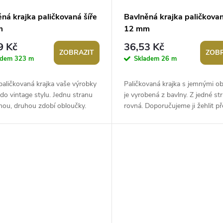
ná krajka paličkovaná šíře
Bavlněná krajka paličkovan
m
12 mm
9 Kč
36,53 Kč
ZOBRAZIT
ZOBR
adem
323 m
Skladem
26 m
paličkovaná krajka vaše výrobky
Paličkovaná krajka s jemnými ob
do vintage stylu. Jednu stranu
je vyrobená z bavlny. Z jedné str
nou, druhou zdobí obloučky.
rovná. Doporučujeme ji žehlit př
: S krajkou můžete olemovat...
tkaninu. Použití: Krajka je...