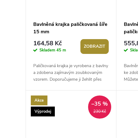
Bavlněná krajka paličkovaná šíře
Bavln
15 mm
palič
164,58 Kč
555,
ZOBRAZIT
Skladem
45 m
Skl
Paličkovaná krajka je vyrobena z bavlny
Bavlněn
a zdobena zajímavým zoubkovaným
ke zdob
vzorem. Doporučujeme ji žehlit přes
Můžete 
tkaninu. Použití: Krajka je vhodná k...
ubrusy,
Akce
–35 %
Výprodej
230 Kč