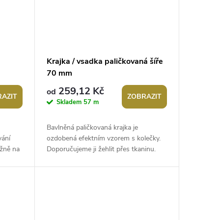
Krajka / vsadka paličkovaná šíře
70 mm
259,12 Kč
od
AZIT
ZOBRAZIT
Skladem
57 m
Bavlněná paličkovaná krajka je
vání
ozdobená efektním vzorem s kolečky.
žně na
Doporučujeme ji žehlit přes tkaninu.
na
Krajka se používá ke zdobení
polštářů,...