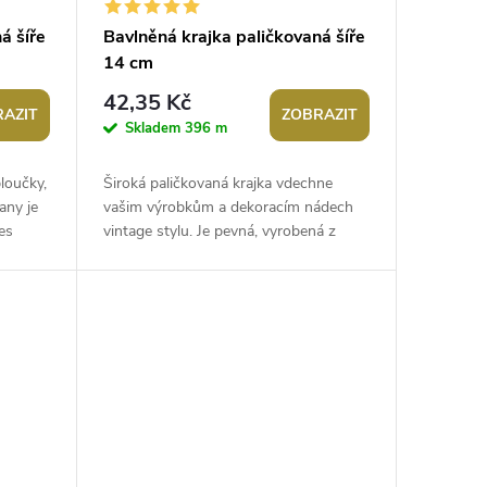
á šíře
Bavlněná krajka paličkovaná šíře
14 cm
42,35 Kč
AZIT
ZOBRAZIT
Skladem
396 m
loučky,
Široká paličkovaná krajka vdechne
any je
vašim výrobkům a dekoracím nádech
es
vintage stylu. Je pevná, vyrobená z
kvalitní bavlny. Použití: S krajkou
můžete...