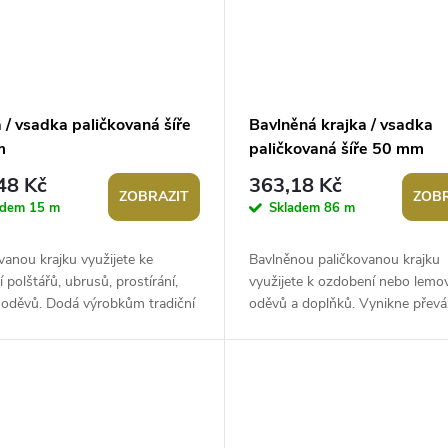
 / vsadka paličkovaná šíře
Bavlněná krajka / vsadka
m
paličkovaná šíře 50 mm
48 Kč
363,18 Kč
ZOBRAZIT
ZOBR
adem
15 m
Skladem
86 m
vanou krajku využijete ke
Bavlněnou paličkovanou krajku
 polštářů, ubrusů, prostírání,
využijete k ozdobení nebo lemo
 oděvů. Dodá výrobkům tradiční
oděvů a doplňků. Vynikne převá
ebo vintage styl....
ubrusech, prostírání, povlacích 
polštáře...