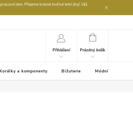
acovní den. Přejeme krásné tvořivé letní dny! Váš
 obchodu
NÁKUPNÍ
KOŠÍK
Prázdný košík
Přihlášení
Korálky a komponenty
Bižuterie
Módní doplňky