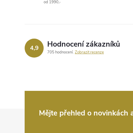
l
od 1990,-
á
d
a
Hodnocení zákazníků
4,9
c
705 hodnocení
Zobrazit recenze
í
p
r
v
k
Z
Mějte přehled o novinkách
y
á