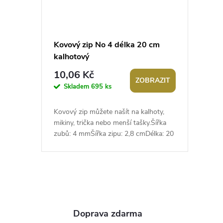
Kovový zip No 4 délka 20 cm
kalhotový
10,06 Kč
ZOBRAZIT
Skladem
695 ks
Kovový zip můžete našít na kalhoty,
mikiny, trička nebo menší tašky.Šířka
zubů: 4 mmŠířka zipu: 2,8 cmDélka: 20
cmNedělitelnýJ
O
v
Doprava zdarma