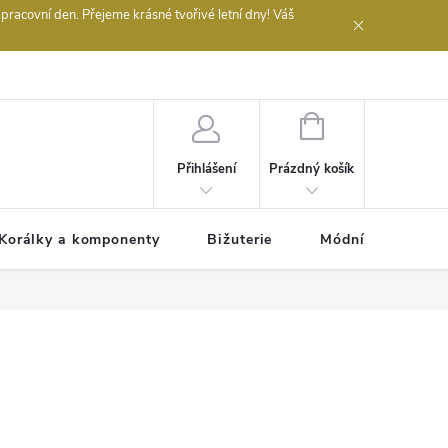
acovní den. Přejeme krásné tvořivé letní dny! Váš
 obchodu
NÁKUPNÍ
KOŠÍK
Prázdný košík
Přihlášení
Korálky a komponenty
Bižuterie
Módní doplňky