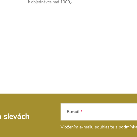
k objednávce nad 1000,-
E-mail
a slevách
Vložením e-mailu souhlasíte s
podmínka