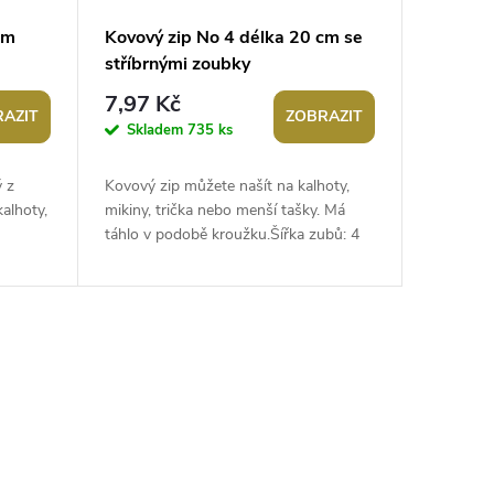
cm
Kovový zip No 4 délka 20 cm se
stříbrnými zoubky
7,97 Kč
AZIT
ZOBRAZIT
Skladem
735 ks
ý z
Kovový zip můžete našít na kalhoty,
alhoty,
mikiny, trička nebo menší tašky. Má
táhlo v podobě kroužku.Šířka zubů: 4
.
mmŠířka zipu: 2,7 cmDélka: 20...