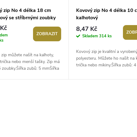
ý zip No 4 délka 18 cm
Kovový zip No 4 délka 10 
ový se stříbrnými zoubky
kalhotový
 Kč
8,47 Kč
ZOBR
ZOBRAZIT
adem
Skladem
314 ks
ks
Kovový zip je kvalitní a vyroben
zip můžete našít na kalhoty,
polyesteru. Můžete ho našít na k
 trička nebo menší tašky. Zip má
trička nebo mikiny.Šířka zubů: 4
é zoubky.Šířka zubů: 5 mmŠířka
mmŠířka zipu: 2,8 cmDélka: 10..
,8 cmDélka: 18 cmNedělitelný