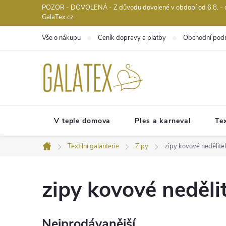
Přejít
POZOR - DOVOLENÁ - Z důvodu dovolené v období od 6.8. - do 
GalaTex.cz
na
obsah
Vše o nákupu
Ceník dopravy a platby
Obchodní pod
V teple domova
Ples a karneval
Tex
Textilní galanterie
Zipy
zipy kovové nedělite
Domů
zipy kovové neděli
Nejprodávanější