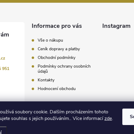
Informace pro vás
Instagram
Vše o nákupu
Ceník dopravy a platby
Obchodní podmínky
.cz
Podmínky ochrany osobních
5 951
údajů
Kontakty
Hodnocení obchodu
Sledovat 
oužívá soubory cookie. Dalším procházením tohoto
S
jete souhlas s jejich používáním.. Více informací
zde
.
 nastavení cookies
í