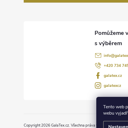
v
p
ý
p
a
i
t
s
í
u
info
@
galatex
+420 734 74
galatex.cz
galatexcz
Tento web p
webu vyjadřu
Copyright 2026
GalaTex.cz
. Všechna práva vyhrazena.
Upravit
Nastaven