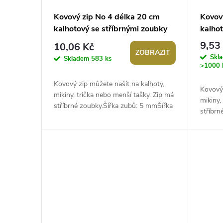
p
d
Kovový zip No 4 délka 20 cm
Kovov
kalhotový se stříbrnými zoubky
kalhot
r
u
9,53
10,06 Kč
ZOBRAZIT
o
Skl
k
Skladem
583 ks
>1000 
d
t
Kovový zip můžete našít na kalhoty,
Kovový 
mikiny, trička nebo menší tašky. Zip má
mikiny,
u
stříbrné zoubky.Šířka zubů: 5 mmŠířka
ů
stříbrn
zipu: 2,8 cmDélka: 20 cmNedělitelný
zipu: 2
k
t
ů