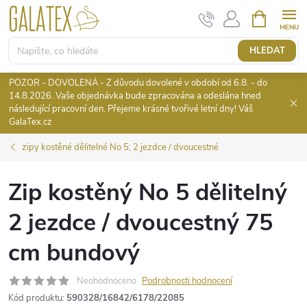
Přejít
NÁKUPNÍ
KOŠÍK
na
obsah
HLEDAT
POZOR - DOVOLENÁ - Z důvodu dovolené v období od 6.8. - do
14.8.2026. Vaše objednávka bude zpracována a odeslána hned
následující pracovní den. Přejeme krásné tvořivé letní dny! Váš
GalaTex.cz
zipy kostěné dělitelné No 5; 2 jezdce / dvoucestné
Zip kostěný No 5 dělitelný
2 jezdce / dvoucestný 75
cm bundový
Neohodnoceno
Podrobnosti hodnocení
Kód produktu:
590328/16842/6178/22085