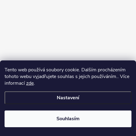
Tento web používá soubory cookie. Dalším procházením
tohoto webu vyjadřujete souhlas s jejich používáním.. Více
informací
zde
.
Sledovat na Instagramu
Nastavení
Copyright 2026
GalaTex.cz
. Všechna práva vyhrazena.
Upravit nastavení
cookies
Souhlasím
Vytvořil Shoptet