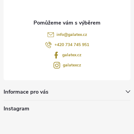
í
info
@
galatex.cz
+420 734 745 951
galatex.cz
galatexcz
Informace pro vás
Instagram