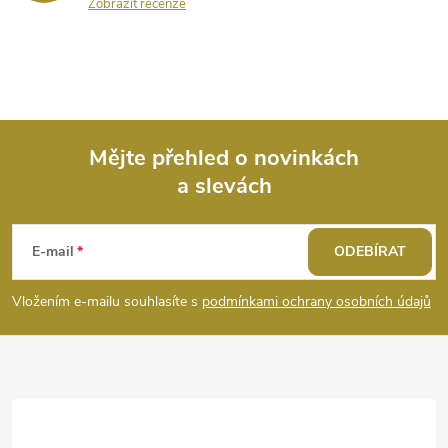
Zobrazit recenze
Mějte přehled o novinkách
a slevách
Z
á
E-mail
ODEBÍRAT
p
Vložením e-mailu souhlasíte s
podmínkami ochrany osobních údajů
a
t