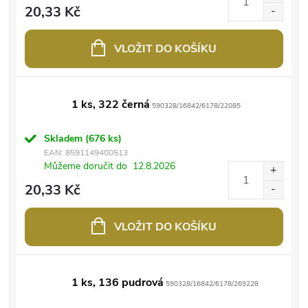
20,33 Kč
VLOŽIT DO KOŠÍKU
1 ks, 322 černá
590328/16842/6178/22085
Skladem
(676 ks)
EAN:
8591149400513
Můžeme doručit do
12.8.2026
20,33 Kč
VLOŽIT DO KOŠÍKU
1 ks, 136 pudrová
590328/16842/6178/269228