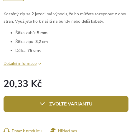
Kostěný zip se 2 jezdci má výhodu, že ho můžete rozepnout z obou
stran. Využijete ho k našití na bundy nebo delší kabáty.
Šířka zubů:
5 mm
Šířka zipu:
3,2 cm
Délka:
75 cm
<
Detailní informace
20,33 Kč
Měrná
cena:
ZVOLTE VARIANTU
Dotaz k produktu
Hlídací pes