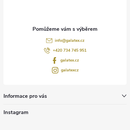
í
info
@
galatex.cz
+420 734 745 951
galatex.cz
galatexcz
Informace pro vás
Instagram