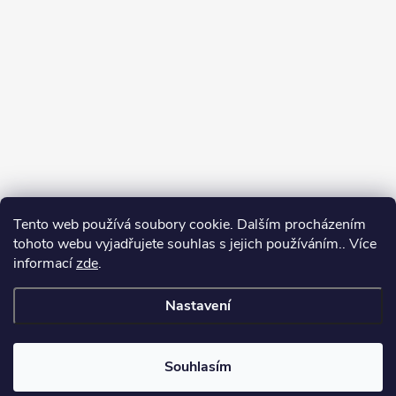
Tento web používá soubory cookie. Dalším procházením
tohoto webu vyjadřujete souhlas s jejich používáním.. Více
informací
zde
.
Sledovat na Instagramu
Nastavení
Copyright 2026
GalaTex.cz
. Všechna práva vyhrazena.
Upravit nastavení
cookies
Souhlasím
Vytvořil Shoptet