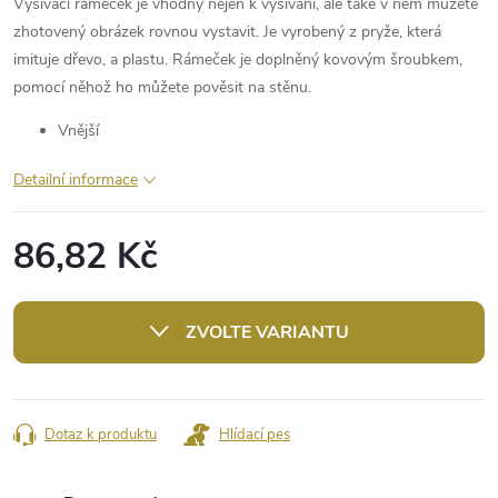
Vyšívací rámeček je vhodný nejen k vyšívání, ale také v něm můžete
zhotovený obrázek rovnou vystavit. Je vyrobený z pryže, která
imituje dřevo, a plastu. Rámeček je doplněný kovovým šroubkem,
pomocí něhož ho můžete pověsit na stěnu.
Vnější
Detailní informace
86,82 Kč
Měrná
cena:
ZVOLTE VARIANTU
Dotaz k produktu
Hlídací pes