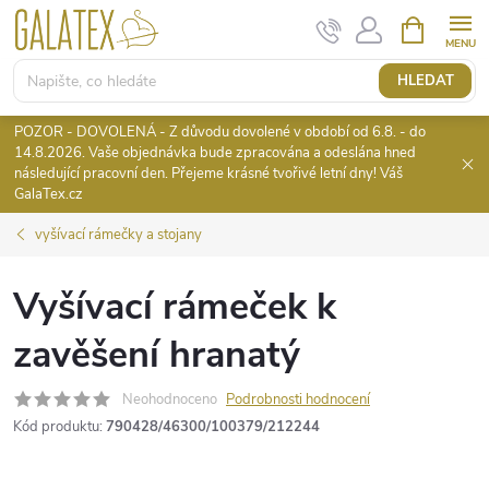
Přejít
NÁKUPNÍ
KOŠÍK
na
obsah
HLEDAT
POZOR - DOVOLENÁ - Z důvodu dovolené v období od 6.8. - do
14.8.2026. Vaše objednávka bude zpracována a odeslána hned
následující pracovní den. Přejeme krásné tvořivé letní dny! Váš
GalaTex.cz
vyšívací rámečky a stojany
Vyšívací rámeček k
zavěšení hranatý
Neohodnoceno
Podrobnosti hodnocení
Kód produktu:
790428/46300/100379/212244