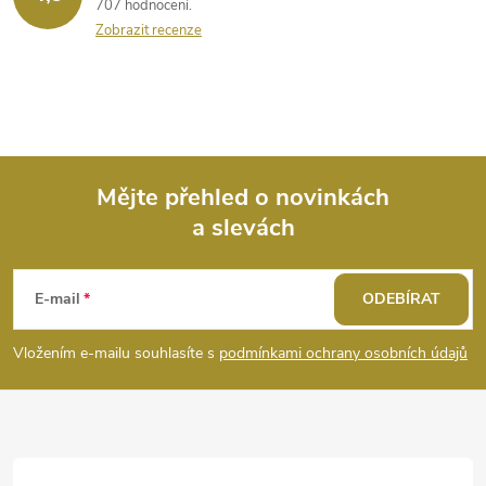
707 hodnocení
Zobrazit recenze
Mějte přehled o novinkách
a slevách
Z
á
E-mail
ODEBÍRAT
p
Vložením e-mailu souhlasíte s
podmínkami ochrany osobních údajů
a
t