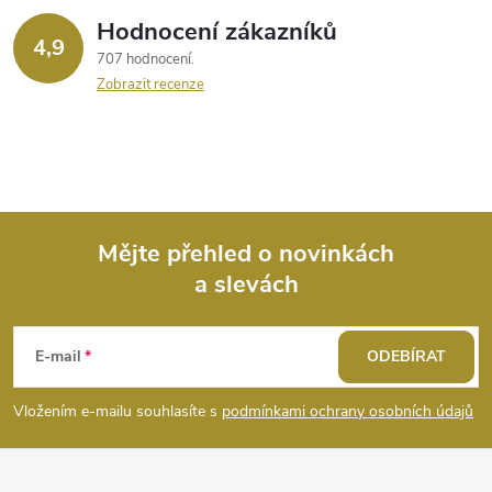
Hodnocení zákazníků
4,9
707 hodnocení
Zobrazit recenze
Mějte přehled o novinkách
a slevách
Z
á
E-mail
ODEBÍRAT
p
Vložením e-mailu souhlasíte s
podmínkami ochrany osobních údajů
a