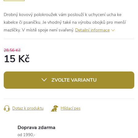
Drobný kovový polokroužek vám poslouží k uchycení ucha ke
kabelce či psaníčku. Je vhodný také na výrobu obojků pro menší
mazlíčky. V místě spoje není svařený.
Detailní informace
28,56 Kč
15 Kč
Měrná
cena:
ZVOLTE VARIANTU
Dotaz k produktu
Hlídací pes
Doprava zdarma
od 1990,-