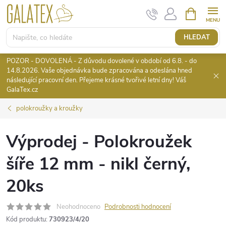
Přejít
NÁKUPNÍ
KOŠÍK
na
obsah
HLEDAT
POZOR - DOVOLENÁ - Z důvodu dovolené v období od 6.8. - do
14.8.2026. Vaše objednávka bude zpracována a odeslána hned
následující pracovní den. Přejeme krásné tvořivé letní dny! Váš
GalaTex.cz
polokroužky a kroužky
Výprodej - Polokroužek
šíře 12 mm - nikl černý,
20ks
Neohodnoceno
Podrobnosti hodnocení
Kód produktu:
730923/4/20