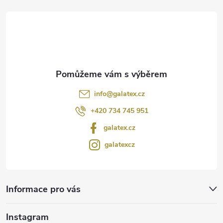
t
í
info
@
galatex.cz
+420 734 745 951
galatex.cz
galatexcz
Informace pro vás
Instagram