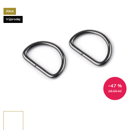
Akce
Výprodej
–47 %
28,56 Kč