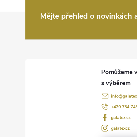
Z
Mějte přehled o novinkách
á
p
a
t
í
info
@
galatex
+420 734 74
galatex.cz
galatexcz