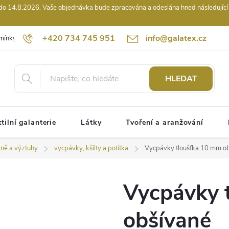
14.8.2026. Vaše objednávka bude zpracována a odeslána hned následující pr
+420 734 745 951
info@galatex.cz
mínky
Podmínky ochrany osobních údajů
Kontakty
Hodnocení
HLEDAT
tilní galanterie
Látky
Tvoření a aranžování
plně a výztuhy
vycpávky, kšilty a potítka
Vycpávky tloušťka 10 mm o
Vycpávky 
obšívané