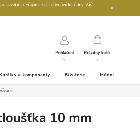
acovní den. Přejeme krásné tvořivé letní dny! Váš
 obchodu
NÁKUPNÍ
KOŠÍK
Prázdný košík
Přihlášení
Korálky a komponenty
Bižuterie
Módní doplňky
bšívané
tloušťka 10 mm