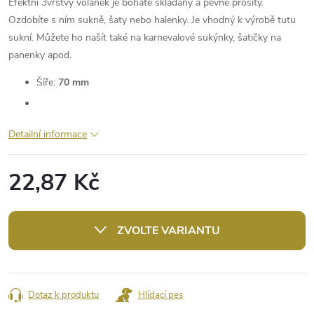
Efektní 3vrstvý volánek je bohatě skládaný a pevně prošitý.
Ozdobíte s ním sukně, šaty nebo halenky. Je vhodný k výrobě tutu
sukní. Můžete ho našít také na karnevalové sukýnky, šatičky na
panenky apod.
Šíře:
70 mm
Detailní informace
22,87 Kč
Měrná
cena:
ZVOLTE VARIANTU
Dotaz k produktu
Hlídací pes