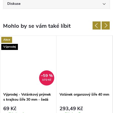
Diskuse
Akce
Výprodej
–59 %
172 Kč
Výprodej - Volánkový prýmek
Volánek organzový šíře 40 mm
s krajkou šíře 30 mm - šedá
světlá/bílá 18m
69 Kč
293,49 Kč