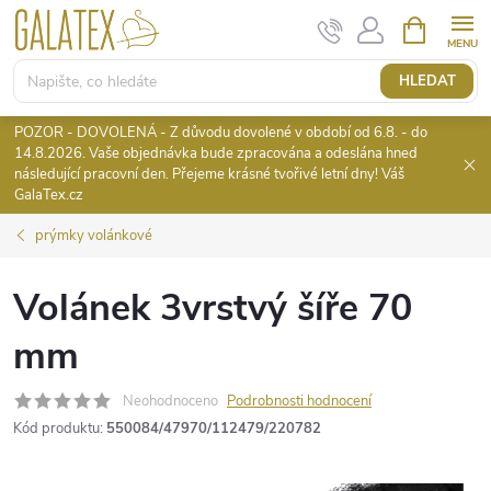
Přejít
NÁKUPNÍ
KOŠÍK
na
obsah
HLEDAT
POZOR - DOVOLENÁ - Z důvodu dovolené v období od 6.8. - do
14.8.2026. Vaše objednávka bude zpracována a odeslána hned
následující pracovní den. Přejeme krásné tvořivé letní dny! Váš
GalaTex.cz
prýmky volánkové
Volánek 3vrstvý šíře 70
mm
Neohodnoceno
Podrobnosti hodnocení
Kód produktu:
550084/47970/112479/220782