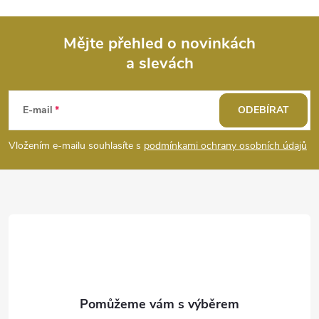
Mějte přehled o novinkách
a slevách
Z
á
E-mail
ODEBÍRAT
p
Vložením e-mailu souhlasíte s
podmínkami ochrany osobních údajů
a
t
í