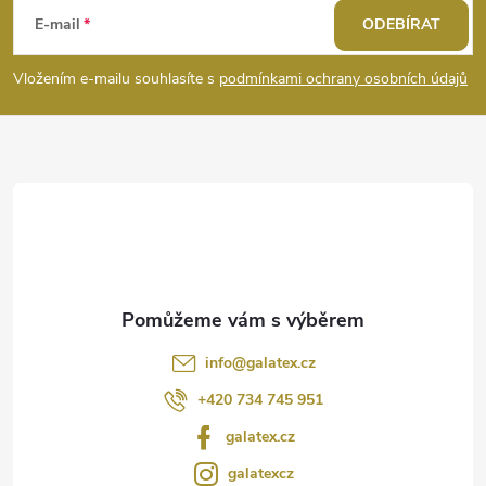
i
á
E-mail
ODEBÍRAT
s
p
Vložením e-mailu souhlasíte s
podmínkami ochrany osobních údajů
u
a
t
í
info
@
galatex.cz
+420 734 745 951
galatex.cz
galatexcz