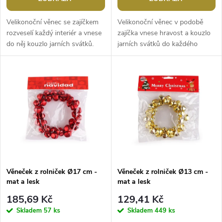
o
d
d
Velikonoční věnec se zajíčkem
Velikonoční věnec v podobě
u
rozveselí každý interiér a vnese
zajíčka vnese hravost a kouzlo
do něj kouzlo jarních svátků.
jarních svátků do každého
u
Má roztomilý vzhled, kožešinka
interiéru. Má roztomilý vzhled,
k
na pohled i na dotek...
kožešinka na pohled i na
k
dotek...
t
t
ů
ů
Věneček z rolniček Ø17 cm -
Věneček z rolniček Ø13 cm -
mat a lesk
mat a lesk
185,69 Kč
129,41 Kč
Skladem
57 ks
Skladem
449 ks