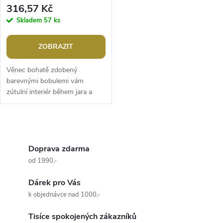
316,57 Kč
Skladem
57 ks
ZOBRAZIT
Věnec bohatě zdobený
barevnými bobulemi vám
zútulní interiér během jara a
podzimu. Střídají se na něm
umělé větvičky s přírodními.
Věnec vynikne...
O
v
Doprava zdarma
od 1990,-
l
Dárek pro Vás
á
k objednávce nad 1000,-
d
Tisíce spokojených zákazníků