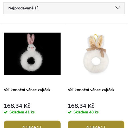
Ř
Nejprodávanější
a
Nejlevnější
V
Nejdražší
z
ý
Abecedně
e
p
n
i
í
s
p
Velikonoční věnec zajíček
Velikonoční věnec zajíček
p
r
168,34 Kč
168,34 Kč
r
Skladem
41 ks
Skladem
48 ks
o
ZOBRAZIT
ZOBRAZIT