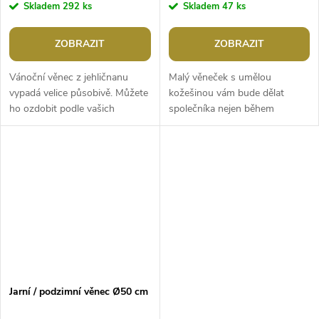
Skladem
292 ks
Skladem
47 ks
ZOBRAZIT
ZOBRAZIT
Vánoční věnec z jehličnanu
Malý věneček s umělou
vypadá velice působivě. Můžete
kožešinou vám bude dělat
ho ozdobit podle vašich
společníka nejen během
představ. Pokud budete chtít
Adventu a Vánoc, ale i po celé
věnec zavěsit, má v zadní části
zimní období. Základ věnce je z
malé...
polystyrenu,...
Jarní / podzimní věnec Ø50 cm