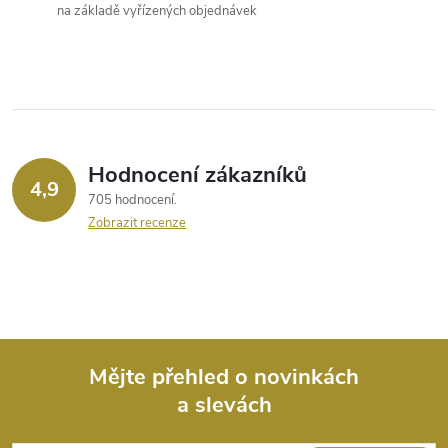
a
na základě vyřízených objednávek
c
í
p
r
Hodnocení zákazníků
4,9
705 hodnocení
v
Zobrazit recenze
k
y
v
ý
Mějte přehled o novinkách
a slevách
Z
p