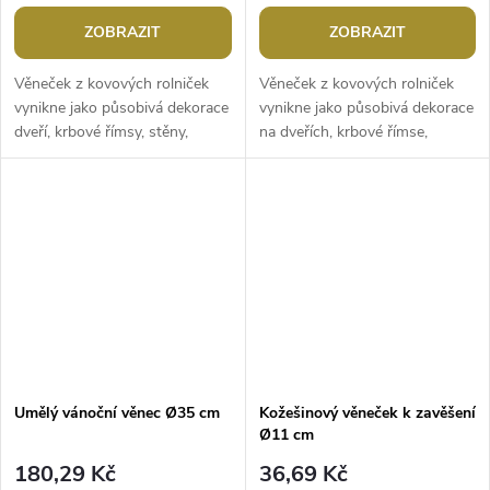
ZOBRAZIT
ZOBRAZIT
Věneček z kovových rolniček
Věneček z kovových rolniček
vynikne jako působivá dekorace
vynikne jako působivá dekorace
dveří, krbové římsy, stěny,
na dveřích, krbové římse,
zakomponovaný na sváteční
zakomponovaný na sváteční
tabuli apod. Zvonění je hlasité....
tabuli apod. Zvonění je jemnější
a...
Umělý vánoční věnec Ø35 cm
Kožešinový věneček k zavěšení
Ø11 cm
180,29 Kč
36,69 Kč