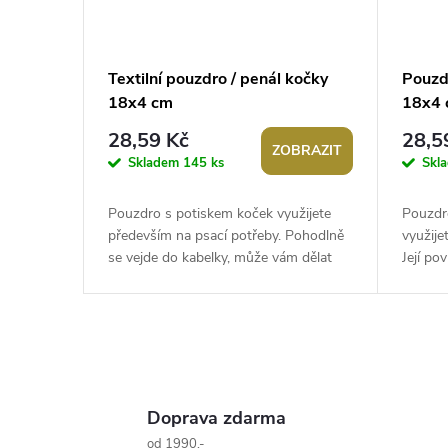
Textilní pouzdro / penál kočky
Pouzdr
18x4 cm
18x4
28,59 Kč
28,5
ZOBRAZIT
Skladem
145 ks
Skl
Pouzdro s potiskem koček využijete
Pouzdr
především na psací potřeby. Pohodlně
využije
se vejde do kabelky, může vám dělat
Její po
společníka v práci či ve škole.
okouzlu
Pouzdro...
zaujmou
O
v
Doprava zdarma
od 1990,-