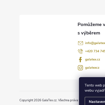
p
ý
p
a
i
t
s
í
u
info
@
galatex
+420 734 74
galatex.cz
galatexcz
Tento web p
webu vyjadřu
Copyright 2026
GalaTex.cz
. Všechna práva vyhrazena.
Upravit
Nastaven