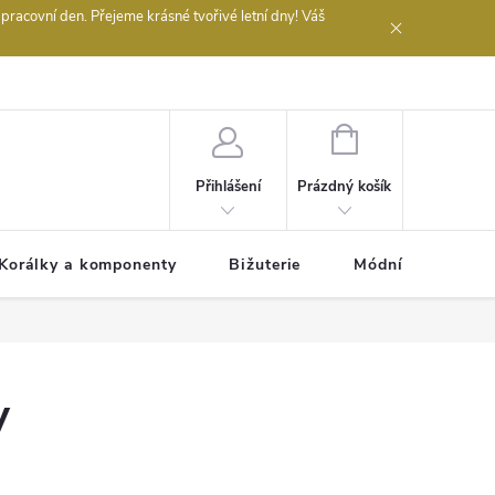
acovní den. Přejeme krásné tvořivé letní dny! Váš
 obchodu
NÁKUPNÍ
KOŠÍK
Prázdný košík
Přihlášení
Korálky a komponenty
Bižuterie
Módní doplňky
y