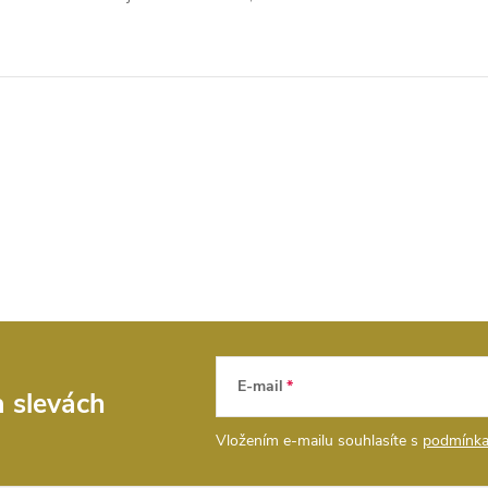
E-mail
a slevách
Vložením e-mailu souhlasíte s
podmínka