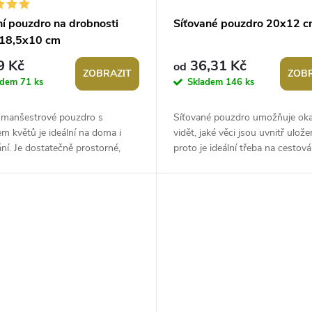
ní pouzdro na drobnosti
Síťované pouzdro 20x12 
 18,5x10 cm
9 Kč
36,31 Kč
od
ZOBRAZIT
ZOBR
adem
71 ks
Skladem
146 ks
í manšestrové pouzdro s
Síťované pouzdro umožňuje ok
m květů je ideální na doma i
vidět, jaké věci jsou uvnitř ulože
ní. Je dostatečně prostorné,
proto je ideální třeba na cestován
e do něj vše potřebné např.
dostatečně prostorné, vejde se d
.