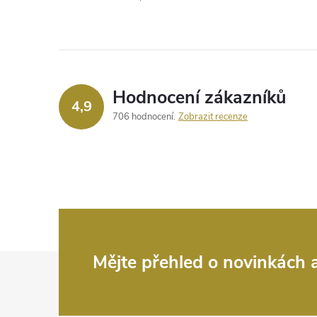
l
á
d
a
Hodnocení zákazníků
4,9
c
706 hodnocení
Zobrazit recenze
í
p
r
v
k
Z
Mějte přehled o novinkách
y
á
v