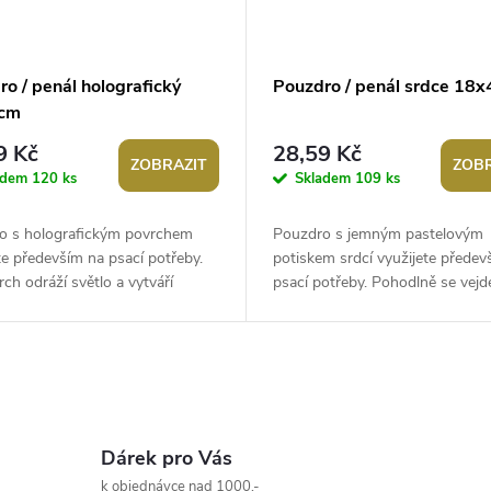
o / penál holografický
Pouzdro / penál srdce 18x
 cm
9 Kč
28,59 Kč
ZOBRAZIT
ZOBR
adem
120 ks
Skladem
109 ks
o s holografickým povrchem
Pouzdro s jemným pastelovým
te především na psací potřeby.
potiskem srdcí využijete předev
vrch odráží světlo a vytváří
psací potřeby. Pohodlně se vejd
jící duhové efekty, které
kabelky, může vám dělat společn
...
práci či...
Dárek pro Vás
k objednávce nad 1000,-