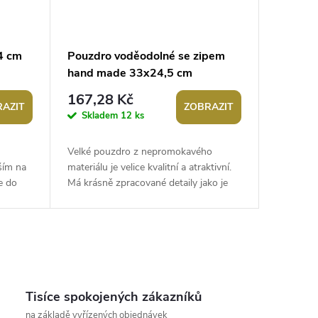
4 cm
Pouzdro voděodolné se zipem
hand made 33x24,5 cm
167,28 Kč
AZIT
ZOBRAZIT
Skladem
12 ks
Velké pouzdro z nepromokavého
ším na
materiálu je velice kvalitní a atraktivní.
e do
Má krásně zpracované detaily jako je
íka v
semišový štítek hand made na přední...
Tisíce spokojených zákazníků
na základě vyřízených objednávek