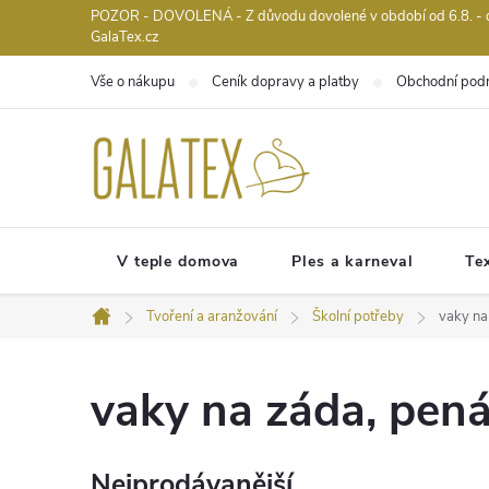
Přejít
POZOR - DOVOLENÁ - Z důvodu dovolené v období od 6.8. - do 
GalaTex.cz
na
obsah
Vše o nákupu
Ceník dopravy a platby
Obchodní pod
V teple domova
Ples a karneval
Tex
Tvoření a aranžování
Školní potřeby
vaky na
Domů
vaky na záda, pená
Nejprodávanější