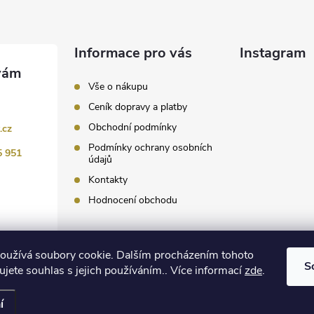
Informace pro vás
Instagram
Vše o nákupu
Ceník dopravy a platby
Obchodní podmínky
.cz
Podmínky ochrany osobních
5 951
údajů
Kontakty
Hodnocení obchodu
Sledovat 
oužívá soubory cookie. Dalším procházením tohoto
S
jete souhlas s jejich používáním.. Více informací
zde
.
 nastavení cookies
í