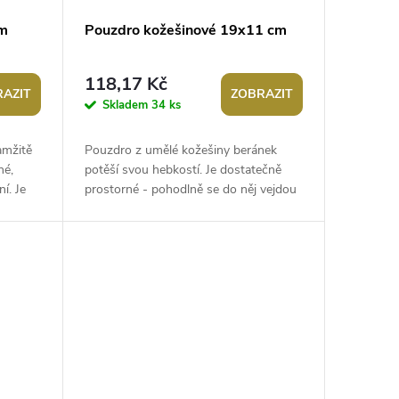
cm
Pouzdro kožešinové 19x11 cm
118,17 Kč
AZIT
ZOBRAZIT
Skladem
34 ks
amžitě
Pouzdro z umělé kožešiny beránek
né,
potěší svou hebkostí. Je dostatečně
í. Je
prostorné - pohodlně se do něj vejdou
o...
psací potřeby, nůžky, hřebeny, mobilní...