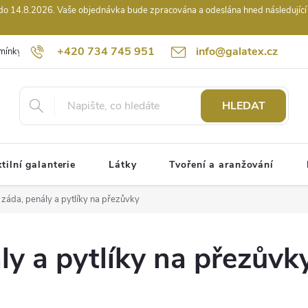
14.8.2026. Vaše objednávka bude zpracována a odeslána hned následující pr
+420 734 745 951
info@galatex.cz
mínky
Podmínky ochrany osobních údajů
Kontakty
Hodnocení
HLEDAT
tilní galanterie
Látky
Tvoření a aranžování
 záda, penály a pytlíky na přezůvky
ly a pytlíky na přezůvk