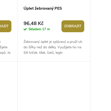
Úplet žebrovaný PES
96,48 Kč
AZIT
ZOBRAZIT
Skladem
17 m
á
Žebrovaný úplet je splývavý a pruží víc
ijete
do šířky než do délky. Využijete ho na
topů. Je
šití triček, tílek, šatů, legín
apod.Gramáž: 175 - 215 g/m²Šíře:
155...