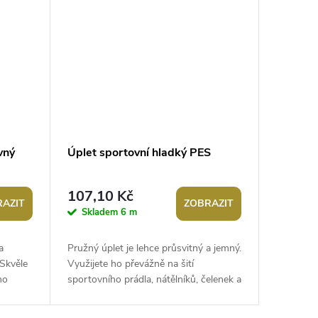
vný
Úplet sportovní hladký PES
107,10 Kč
AZIT
ZOBRAZIT
Skladem
6 m
a
Pružný úplet je lehce průsvitný a jemný.
Skvěle
Využijete ho převážně na šití
ho
sportovního prádla, nátělníků, čelenek a
í...
na spodní vrstvu šatů z lehkých...