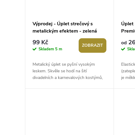
Výprodej - Úplet strečový s
Úplet
metalickým efektem - zelená
Prem
pastelová, 1m
99 Kč
26
od
ZOBRAZIT
Skladem
5 m
Skl
Metalický úplet se pyšní vysokým
Elasti
leskem. Skvěle se hodí na šití
(zatepl
divadelních a karnevalových kostýmů,
je měkk
splývavých šatů, sukní apod. Úplet
dotek. V
pruží...