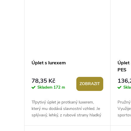
Úplet s lurexem
Úplet 
PES
78,35 Kč
136,
ZOBRAZIT
Skladem
172 m
Skl
Třpytivý úplet je protkaný luxerem,
Pružný 
který mu dodává slavnostní vzhled. Je
Využije
splývavý, lehký, z rubové strany hladký
sportov
a pruží víc do šířky než do...
na spod