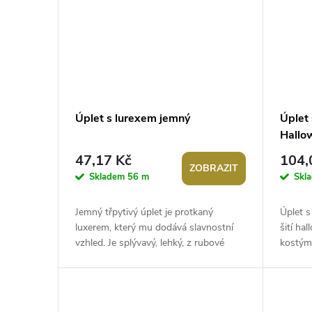
Úplet s lurexem jemný
Úplet
Hallo
47,17 Kč
104,
ZOBRAZIT
Skladem
56 m
Skl
Jemný třpytivý úplet je protkaný
Úplet s
luxerem, který mu dodává slavnostní
šití ha
vzhled. Je splývavý, lehký, z rubové
kostýmů
strany hladký a pruží víc do šířky než
apod.).
do...