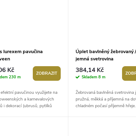
 s lurexem pavučina
Úplet bavlněný žebrovaný 
ween
jemná svetrovina
06 Kč
384,14 Kč
ZOBRAZIT
ZOBR
adem
230 m
Skladem
8 m
 efektní pavučinou využijete na
Žebrovaná bavlněná svetrovina 
lloweenských a karnevalových
pružná, měkká a příjemná na do
 i dekorací (ubrusů, pytlíků
chladném počasí příjemně hřeje
 Je protkaný třpytivým...
se na šití podzimních a zimních š