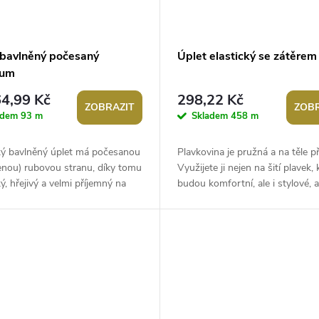
 bavlněný počesaný
Úplet elastický se zátěrem
ium
4,99 Kč
298,22 Kč
ZOBRAZIT
ZOBR
adem
93 m
Skladem
458 m
cký bavlněný úplet má počesanou
Plavkovina je pružná a na těle p
enou) rubovou stranu, díky tomu
Využijete ji nejen na šití plavek, 
ý, hřejivý a velmi příjemný na
budou komfortní, ale i stylové, a
yužijete ho na šití...
sportovních oděvů, dresů...