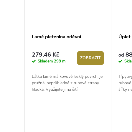
Lamé pletenina oděvní
Úplet
279,46 Kč
88
od
ZOBRAZIT
Skladem
298 m
Skl
Látka lamé má kovově lesklý povrch, je
Třpytiv
pružná, neprůhledná z rubové strany
rubové 
hladká. Využijete ji na šití
šířky n
karnevalových a divadelních kostýmů,...
karneva