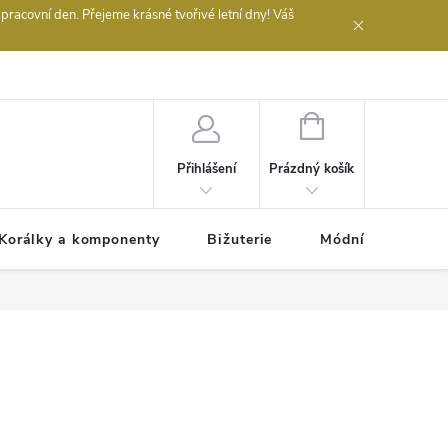
acovní den. Přejeme krásné tvořivé letní dny! Váš
 obchodu
NÁKUPNÍ
KOŠÍK
Prázdný košík
Přihlášení
Korálky a komponenty
Bižuterie
Módní doplňky