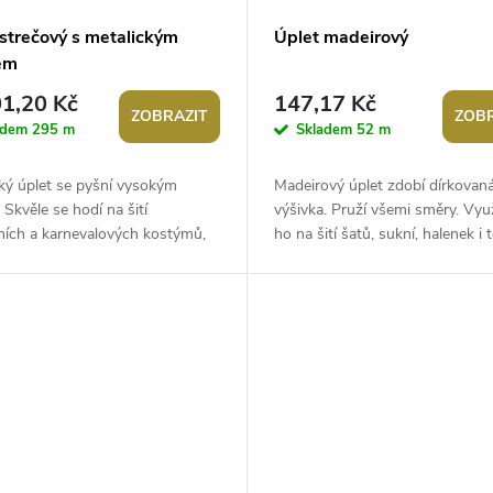
 strečový s metalickým
Úplet madeirový
em
1,20 Kč
147,17 Kč
ZOBRAZIT
ZOBR
adem
295 m
Skladem
52 m
ký úplet se pyšní vysokým
Madeirový úplet zdobí dírkovan
 Skvěle se hodí na šití
výšivka. Pruží všemi směry. Využ
ních a karnevalových kostýmů,
ho na šití šatů, sukní, halenek i 
ých šatů, sukní apod. Úplet
jemný, měkký a příjemný na...