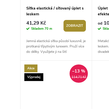
p
d
Síťka elastická / síťovaný úplet s
Úplet
leskem
efekt
r
u
41,29 Kč
10
od
ZOBRAZIT
o
k
Skladem
70 m
Skl
d
t
Jemná elastická síťka působí luxusně, je
Metalic
protkaná třpytivým lurexem. Pruží více
leskem.
u
do délky. Využijete ji na šití
divadel
ů
karnevalových kostýmů, elegantních...
splývav
pruží...
k
Akce
–13 %
t
Výprodej
114,71 Kč
ů