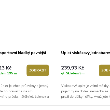
sportovní hladký pevnější
Úplet viskózový jednobare
23 Kč
239,93 Kč
ZOBRAZIT
ZOBR
adem
195 m
Skladem
9 m
úplet je lehce průsvitný a jemný.
Viskózový úplet je velmi měkký 
te ho převážně na šití
příjemný na dotek, nemačká se. 
ního prádla, nátělníků, čelenek a
pruží do délky i šířky. Využijete 
ní vrstvu šatů z lehkých...
převážně na šití triček, šatů, sukn