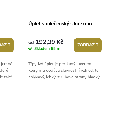
Úplet společenský s lurexem
192,39 Kč
od
AZIT
ZOBRAZIT
Skladem
68 m
říjemná.
Třpytivý úplet je protkaný luxerem,
které
který mu dodává slavnostní vzhled. Je
le také
splývavý, lehký, z rubové strany hladký
a pruží všemi směry. Neprosvítá....