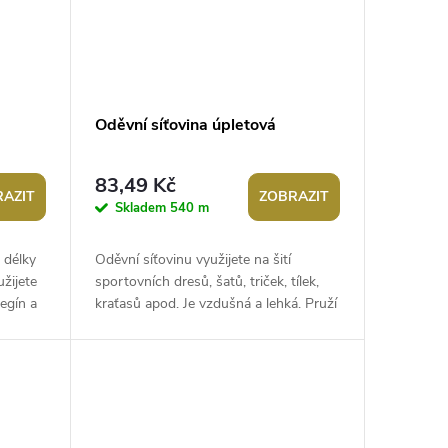
Oděvní síťovina úpletová
83,49 Kč
AZIT
ZOBRAZIT
Skladem
540 m
 délky
Oděvní síťovinu využijete na šití
užijete
sportovních dresů, šatů, triček, tílek,
legín a
kraťasů apod. Je vzdušná a lehká. Pruží
po šíři. Rozměry oka jsou 1 x 2...