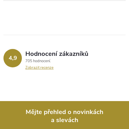
Hodnocení zákazníků
4,9
705 hodnocení
Zobrazit recenze
Mějte přehled o novinkách
a slevách
Z