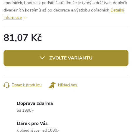
spodniček, hodí se k podšití šatů, tím že je tvrdý a drží tvar, doplněk
divadelních kostýmů až po dekorace a výzdobu obřadních
Detailní
informace
81,07 Kč
Měrná
cena:
ZVOLTE VARIANTU
Dotaz k produktu
Hlídací pes
Doprava zdarma
od 1990,-
Dárek pro Vás
k objednávce nad 1000,-