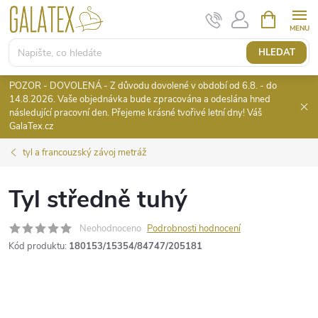
Přejít
NÁKUPNÍ
KOŠÍK
na
obsah
HLEDAT
POZOR - DOVOLENÁ - Z důvodu dovolené v období od 6.8. - do
14.8.2026. Vaše objednávka bude zpracována a odeslána hned
následující pracovní den. Přejeme krásné tvořivé letní dny! Váš
GalaTex.cz
tyl a francouzský závoj metráž
Tyl středně tuhý
Neohodnoceno
Podrobnosti hodnocení
Kód produktu:
180153/15354/84747/205181