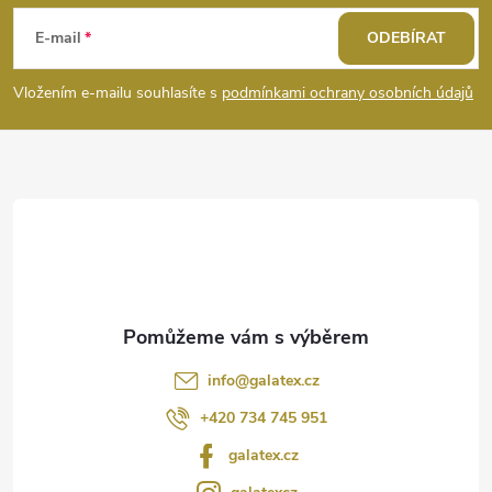
á
E-mail
ODEBÍRAT
p
Vložením e-mailu souhlasíte s
podmínkami ochrany osobních údajů
a
t
í
info
@
galatex.cz
+420 734 745 951
galatex.cz