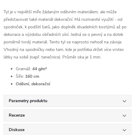
Tyl je v největší míře žádaným oděvním materiálem, ale může
představovat také materiál dekorační. Má rozmanité využití - od
spodniček, k podšití šatů, jako doplněk divadelních kostýmů až po
dekorace a výzdobu obřadních síní. Jedná se o pevný a na dotek
poměrně tvrdý materiál. Tento tyl se naprosto nehodí na závoje.
Vhodný na spodničky nebo tam, kde je potřeba držet více vrstev
látky na sobě (např. tanečnice). Průměr oka je 1 mm.
Gramáž:
44 g/m²
Šíře:
160 cm
Oděvní, dekorační
Parametry produktu
Recenze
Diskuse