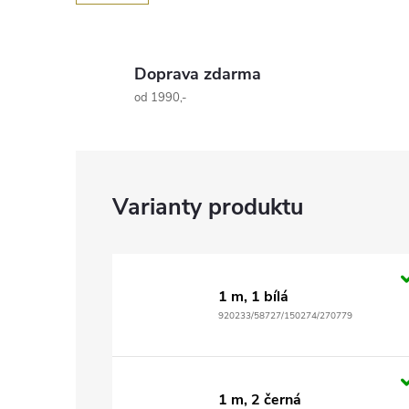
Doprava zdarma
od 1990,-
1 m, 1 bílá
920233/58727/150274/270779
1 m, 2 černá