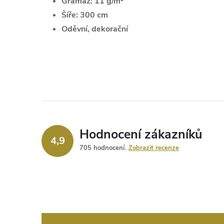
Gramáž:
11 g/m²
Šíře:
300 cm
Oděvní, dekorační
Hodnocení zákazníků
4,9
705 hodnocení
Zobrazit recenze