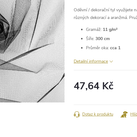
Oděvní / dekorační tyl využijete 
různých dekorací a aranžmá. Pruží
Gramáž:
11 g/m²
Šíře:
300 cm
Průměr oka:
cca 1
Detailní informace
47,64 Kč
Měrná
cena:
Dotaz k produktu
Hlí