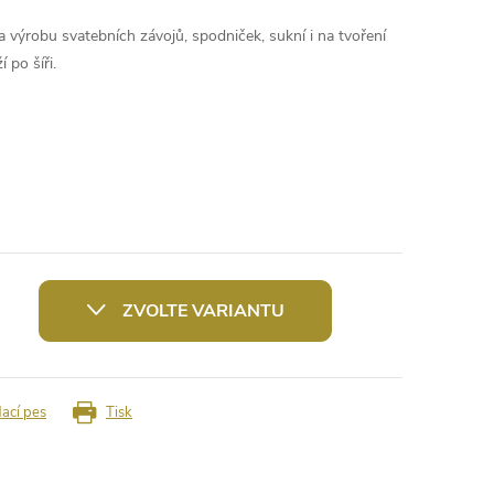
na výrobu svatebních závojů, spodniček, sukní i na tvoření
 po šíři.
ZVOLTE VARIANTU
dací pes
Tisk