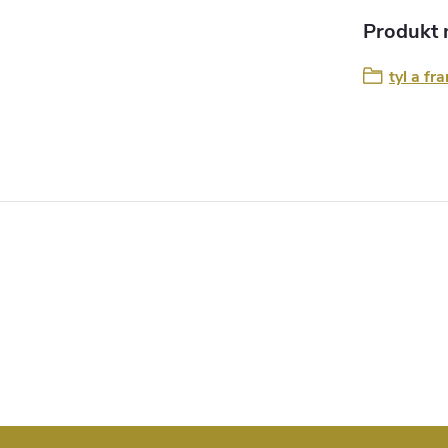
Produkt n
tyl a f