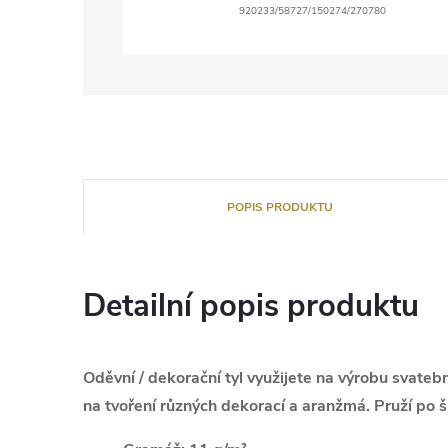
920233/58727/150274/270780
POPIS PRODUKTU
Detailní popis produktu
Oděvní / dekorační tyl využijete na výrobu svatebn
na tvoření různých dekorací a aranžmá. Pruží po š