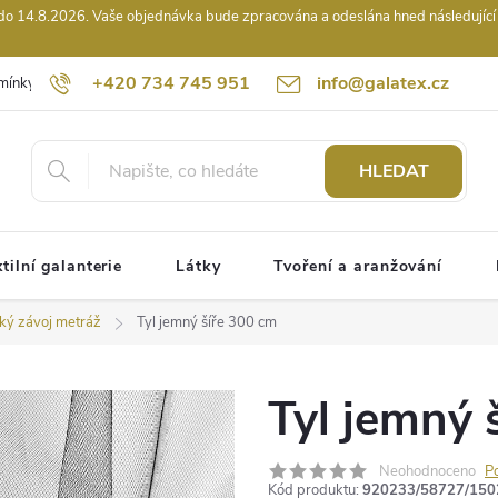
14.8.2026. Vaše objednávka bude zpracována a odeslána hned následující pr
+420 734 745 951
info@galatex.cz
mínky
Podmínky ochrany osobních údajů
Kontakty
Hodnocení
HLEDAT
tilní galanterie
Látky
Tvoření a aranžování
ský závoj metráž
Tyl jemný šíře 300 cm
Tyl jemný 
Neohodnoceno
P
Kód produktu:
920233/58727/150