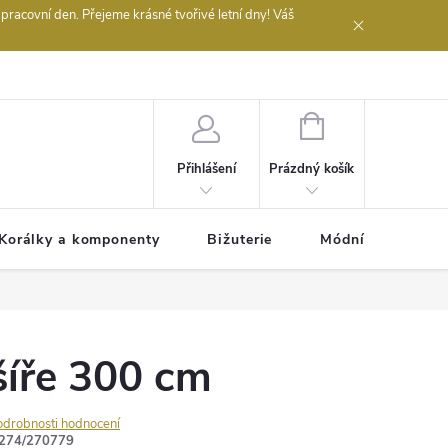
acovní den. Přejeme krásné tvořivé letní dny! Váš
 obchodu
NÁKUPNÍ
KOŠÍK
Prázdný košík
Přihlášení
Korálky a komponenty
Bižuterie
Módní doplňky
šíře 300 cm
odrobnosti hodnocení
274/270779