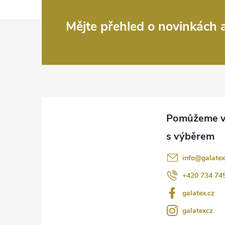
Z
Mějte přehled o novinkách
á
p
a
t
í
info
@
galatex
+420 734 74
galatex.cz
galatexcz