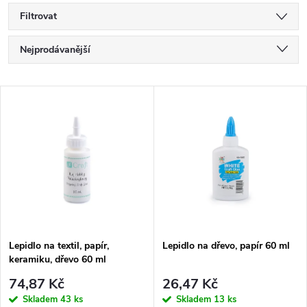
Filtrovat
Ř
Nejprodávanější
a
Nejlevnější
V
Nejdražší
z
ý
Abecedně
e
p
n
i
í
s
p
Lepidlo na textil, papír,
Lepidlo na dřevo, papír 60 ml
keramiku, dřevo 60 ml
p
r
74,87 Kč
26,47 Kč
Skladem
43 ks
Skladem
13 ks