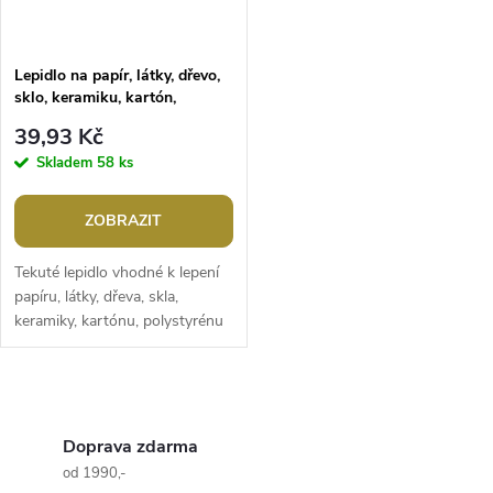
Lepidlo na papír, látky, dřevo,
sklo, keramiku, kartón,
polystyrén, fólie 45 g
39,93 Kč
Skladem
58 ks
ZOBRAZIT
Tekuté lepidlo vhodné k lepení
papíru, látky, dřeva, skla,
keramiky, kartónu, polystyrénu
či fólií. Jednostranně naneste na
plochu a přitlačte. U...
O
v
Doprava zdarma
od 1990,-