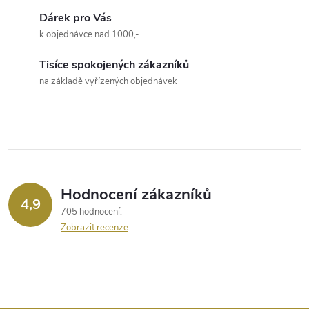
l
Dárek pro Vás
á
k objednávce nad 1000,-
d
Tisíce spokojených zákazníků
a
na základě vyřízených objednávek
c
í
p
r
Hodnocení zákazníků
4,9
705 hodnocení
v
Zobrazit recenze
k
y
v