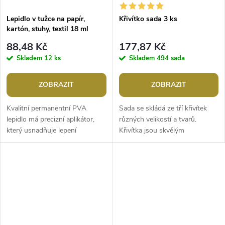
Lepidlo v tužce na papír,
Křivítko sada 3 ks
kartón, stuhy, textil 18 ml
88,48 Kč
177,87 Kč
Skladem
12 ks
Skladem
494 sada
ZOBRAZIT
ZOBRAZIT
Kvalitní permanentní PVA
Sada se skládá ze tří křivítek
lepidlo má precizní aplikátor,
různých velikostí a tvarů.
který usnadňuje lepení
Křivítka jsou skvělým
drobných předmětů. Je tekuté,
pomocníkem v krejčovství při
výborně drží. Po zaschnutí je...
výrobě střihů k vykreslování
rukávů,...