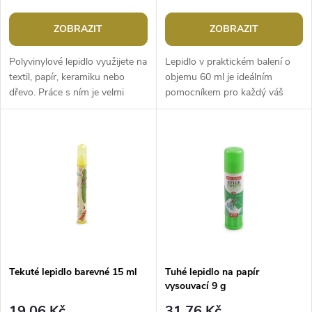
r
o
o
ZOBRAZIT
ZOBRAZIT
d
d
Polyvinylové lepidlo využijete na
Lepidlo v praktickém balení o
u
textil, papír, keramiku nebo
objemu 60 ml je ideálním
dřevo. Práce s ním je velmi
pomocníkem pro každý váš
u
pohodlná, díky uzávěru ve tvaru
projekt. Snadno a rychle spojí
k
špičky dávkuje s velkou...
papír, lepenku, dřevo, textil a...
k
t
t
ů
ů
Tekuté lepidlo barevné 15 ml
Tuhé lepidlo na papír
vysouvací 9 g
19,06 Kč
31,76 Kč