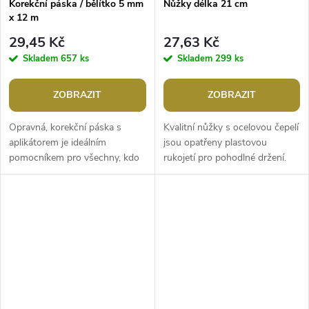
Korekční páska / bělítko 5 mm
Nůžky délka 21 cm
x 12 m
29,45 Kč
27,63 Kč
Skladem
657 ks
Skladem
299 ks
ZOBRAZIT
ZOBRAZIT
Opravná, korekční páska s
Kvalitní nůžky s ocelovou čepelí
aplikátorem je ideálním
jsou opatřeny plastovou
pomocníkem pro všechny, kdo
rukojetí pro pohodlné držení.
potřebují rychle a efektivně
Jsou vhodné ke stříhání
opravit chyby na papíru. Její
různých druhů textilií a...
použití je...