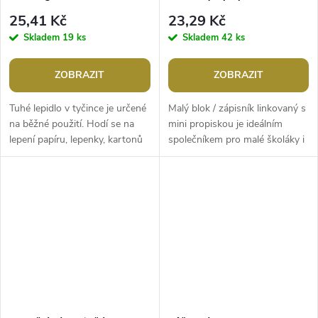
25,41 Kč
23,29 Kč
Skladem
19 ks
Skladem
42 ks
ZOBRAZIT
ZOBRAZIT
Tuhé lepidlo v tyčince je určené
Malý blok / zápisník linkovaný s
na běžné použití. Hodí se na
mini propiskou je ideálním
lepení papíru, lepenky, kartonů
společníkem pro malé školáky i
a fotek. Má vysunovací
kreativce. Linkované stránky
mechanismus pro snadnou,...
poskytují perfektní prostor...