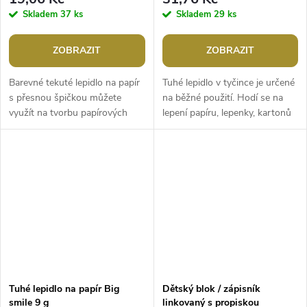
Skladem
37 ks
Skladem
29 ks
ZOBRAZIT
ZOBRAZIT
Barevné tekuté lepidlo na papír
Tuhé lepidlo v tyčince je určené
s přesnou špičkou můžete
na běžné použití. Hodí se na
využít na tvorbu papírových
lepení papíru, lepenky, kartonů
koláží, dekorací či při výrobě
a fotek. Má vysunovací
scrapbookingových stránek....
mechanismus pro snadnou,...
Tuhé lepidlo na papír Big
Dětský blok / zápisník
smile 9 g
linkovaný s propiskou