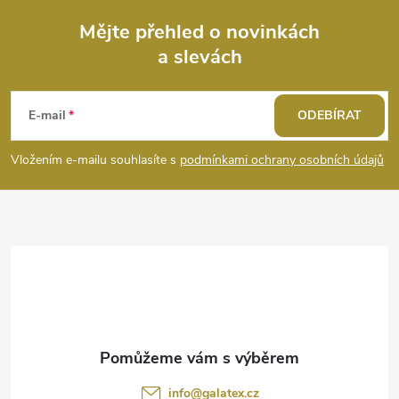
ý
Mějte přehled o novinkách
a slevách
Z
p
i
á
E-mail
ODEBÍRAT
s
p
Vložením e-mailu souhlasíte s
podmínkami ochrany osobních údajů
u
a
t
í
info
@
galatex.cz