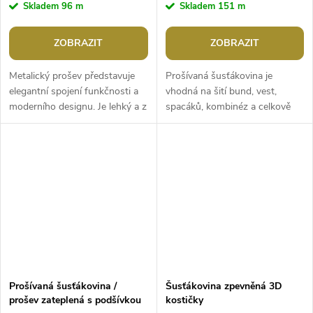
Skladem
96 m
Skladem
151 m
ZOBRAZIT
ZOBRAZIT
Metalický prošev představuje
Prošívaná šusťákovina je
elegantní spojení funkčnosti a
vhodná na šití bund, vest,
moderního designu. Je lehký a z
spacáků, kombinéz a celkově
rubové strany zateplený
podzimního a zimního oblečení.
jemným vláknem. Hodí se na
Je lehoučká, zateplená, s
šití...
podšívkou....
Prošívaná šusťákovina /
Šusťákovina zpevněná 3D
prošev zateplená s podšívkou
kostičky