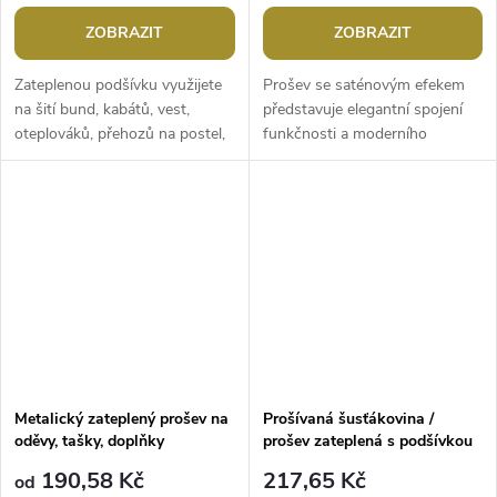
ZOBRAZIT
ZOBRAZIT
Zateplenou podšívku využijete
Prošev se saténovým efekem
na šití bund, kabátů, vest,
představuje elegantní spojení
oteplováků, přehozů na postel,
funkčnosti a moderního
spacáků, pelíšků pro mazlíčky,
designu. Je lehký a z rubové
zateplení obuvi, ale také...
strany zateplený jemným
vláknem....
Metalický zateplený prošev na
Prošívaná šusťákovina /
oděvy, tašky, doplňky
prošev zateplená s podšívkou
190,58 Kč
217,65 Kč
od