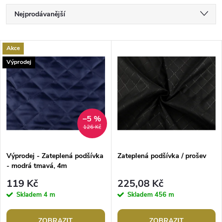
Ř
Nejprodávanější
a
Nejlevnější
V
Akce
Nejdražší
z
Výprodej
ý
Abecedně
e
p
n
i
–5 %
126 Kč
í
s
p
Výprodej - Zateplená podšívka
Zateplená podšívka / prošev
- modrá tmavá, 4m
p
r
119 Kč
225,08 Kč
r
Skladem
4 m
Skladem
456 m
o
ZOBRAZIT
ZOBRAZIT