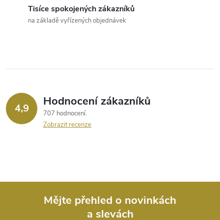
d
Tisíce spokojených zákazníků
a
na základě vyřízených objednávek
c
í
p
r
Hodnocení zákazníků
4,9
707 hodnocení
v
Zobrazit recenze
k
y
v
ý
Mějte přehled o novinkách
a slevách