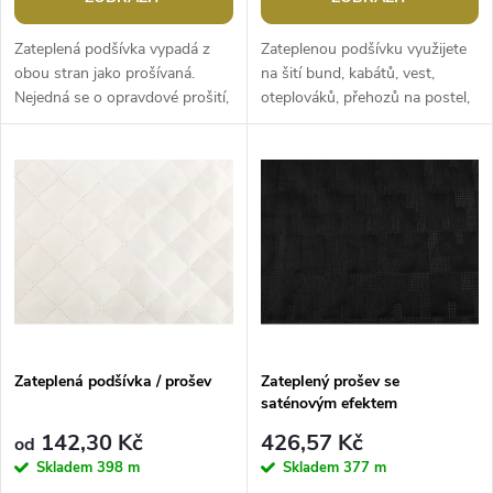
o
d
d
Zateplená podšívka vypadá z
Zateplenou podšívku využijete
u
obou stran jako prošívaná.
na šití bund, kabátů, vest,
Nejedná se o opravdové prošití,
oteplováků, přehozů na postel,
u
pojení je vtlačované. Použití:
spacáků nebo pelíšků pro
k
Podšívku využijete na šití...
mazlíčky. Materiál je s...
k
t
t
ů
ů
Zateplená podšívka / prošev
Zateplený prošev se
saténovým efektem
142,30 Kč
426,57 Kč
od
Skladem
398 m
Skladem
377 m