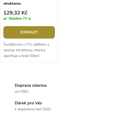
strukturou
129,32 Kč
Skladem
73 m
ZOBRAZIT
Šusťákovinu s PU zátěrem a
ripstop strukturou, která ji
zpevňuje a brání šíření
případných trhlin, využijete na
šití lehkých sportovních bund,...
O
v
Doprava zdarma
od 1990,-
l
Dárek pro Vás
á
k objednávce nad 1000,-