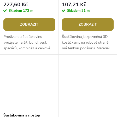
pruhy 4,5 cm
227,60 Kč
107,21 Kč
Skladem
172 m
Skladem
31 m
ZOBRAZIT
ZOBRAZIT
Prošívanou šusťákovinu
Šusťákovina je zpevněná 3D
využijete na šití bund, vest,
kostičkami, na rubové straně
spacáků, kombinéz a celkově
má tenkou podšívku. Materiál
podzimního a zimního oblečení.
není voděodolný. Šusťákovinu
Je lehoučká, zateplená, s...
využijete na šití bund,...
Šusťákovina s ripstop