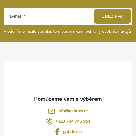
Z
p
i
á
E-mail
ODEBÍRAT
s
p
Vložením e-mailu souhlasíte s
podmínkami ochrany osobních údajů
u
a
t
í
info
@
galatex.cz
+420 734 745 951
galatex.cz