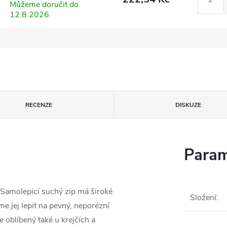
Můžeme doručit do
12.8.2026
RECENZE
DISKUZE
Param
u.Samolepicí suchý zip má široké
Složení
:
e jej lepit na pevný, neporézní
e oblíbený také u krejčích a