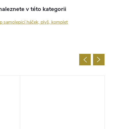
aleznete v této kategorii
p samolepicí háček, plyš, komplet