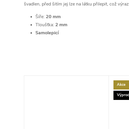
švadlen, před šitím jej lze na látku přilepit, což výra
Šíře:
20 mm
Tloušťka:
2 mm
Samolepicí
Akce
Výprod