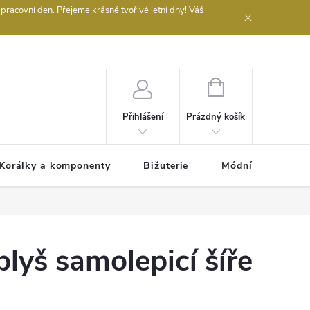
acovní den. Přejeme krásné tvořivé letní dny! Váš
 obchodu
NÁKUPNÍ
KOŠÍK
Prázdný košík
Přihlášení
Korálky a komponenty
Bižuterie
Módní doplňky
plyš samolepicí šíře