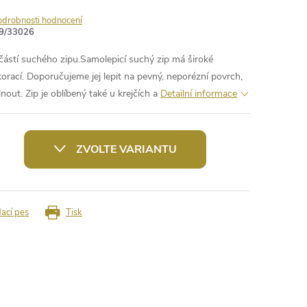
odrobnosti hodnocení
9/33026
 částí suchého zipu.Samolepicí suchý zip má široké
korací. Doporučujeme jej lepit na pevný, neporézní povrch,
nout. Zip je oblíbený také u krejčích a
Detailní informace
ZVOLTE VARIANTU
dací pes
Tisk