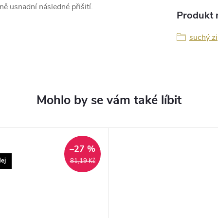
zně usnadní následné přišití.
Produkt n
suchý zi
–27 %
ej
81,19 Kč