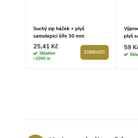
cí šíře
Suchý zip háček + plyš
Výprod
samolepicí šíře 30 mm
plyš 
25,41 Kč
59 K
BRAZIT
ZOBRAZIT
Skladem
Skl
>1000 m