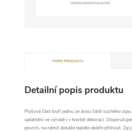
050926/16906/5519/282593
POPIS PRODUKTU
Detailní popis produktu
Plyšová část tvoří jednu ze dvou částí suchého zip
uplatnění ve výrobě i v tvorbě dekorací. Doporučujem
povrch, na němž dokáže lepidlo dobře přilnout. Zip j