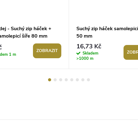
ej - Suchý zip háček +
Suchý zip háček samolepicí
samolepicí šíře 80 mm
50 mm
16,73 Kč
č
ZOBRAZIT
ZOBR
Skladem
adem
1 m
>1000 m