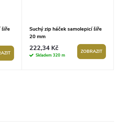
 šíře
Suchý zip háček samolepicí šíře
Suchý z
20 mm
samolep
45,53
222,34 Kč
ZOBRAZIT
AZIT
Sklad
Skladem
320 m
113 pár