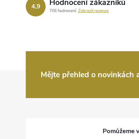
Hodnocení zákazníků
4,9
706 hodnocení
Zobrazit recenze
Z
Mějte přehled o novinkách
á
p
a