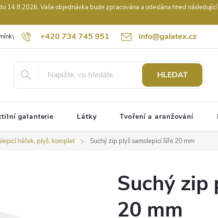
14.8.2026. Vaše objednávka bude zpracována a odeslána hned následující pr
+420 734 745 951
info@galatex.cz
mínky
Podmínky ochrany osobních údajů
Kontakty
Hodnocení
HLEDAT
tilní galanterie
Látky
Tvoření a aranžování
lepicí háček, plyš, komplet
Suchý zip plyš samolepicí šíře 20 mm
Suchý zip 
20 mm