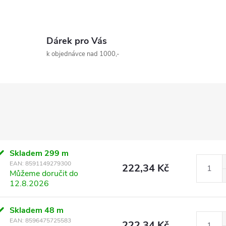
Dárek pro Vás
k objednávce nad 1000,-
Skladem
299 m
EAN:
8591149279300
222,34 Kč
Můžeme doručit do
12.8.2026
Skladem
48 m
EAN:
8596475725583
222,34 Kč